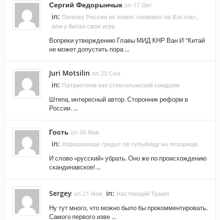
Сергий Федорынчык
on 17 Окт
in:
Почему России не помог «поворот на Восток»,
или у Китая своя игра
Вопреки утверждению Главы МИД КНР Ван И "Китай
не может допустить пора ...
Juri Motsilin
on 20 Сен
in:
Патриотизм как стокгольмский синдром
Штепа, интересный автор. Сторонник реформ в
России. ...
Гость
on 06 Янв
in:
Хорошилище грядет по гульбищу на позорище
И слово «русский» убрать. Оно же по происхождению
скандинавское! ...
Sergey
in:
on 21 Ноя
Настоящий Трамп
Ну тут много, что можно было бы прокомментировать.
Самого первого изве ...