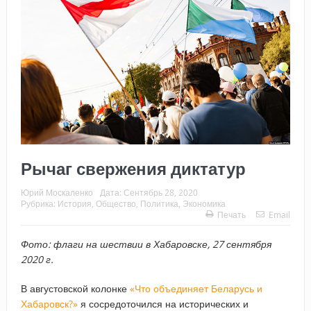
Рычаг свержения диктатур
Юрий Москаленко
Дата:
Сентябрь 28, 2020
Рубрика:
История
,
Общество
,
Политика
,
Экономика
Печать
Email
Фото: флаги на шествии в Хабаровске, 27 сентября
2020 г.
В августовской колонке
«Что объединяет Беларусь и
Хабаровск?»
я сосредоточился на исторических и