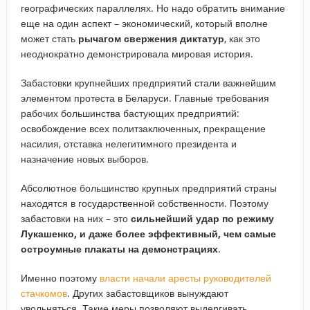
географических параллелях. Но надо обратить внимание
еще на один аспект – экономический, который вполне
может стать
рычагом свержения диктатур
, как это
неоднократно демонстрировала мировая история.
Забастовки крупнейших предприятий стали важнейшим
элементом протеста в Беларуси. Главные требования
рабочих большинства бастующих предприятий:
освобождение всех политзаключенных, прекращение
насилия, отставка нелегитимного президента и
назначение новых выборов.
Абсолютное большинство крупных предприятий страны
находятся в государственной собственности. Поэтому
забастовки на них – это
сильнейший удар по режиму
Лукашенко, и даже более эффективный, чем самые
остроумные плакаты на демонстрациях
.
Именно поэтому
власти начали аресты руководителей
стачкомов
. Других забастовщиков вынуждают
увольняться. Такие меры позволяют выдергивать