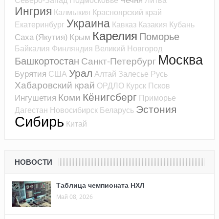
Ингрия
Калмыкия
Красноярский край
Украина
Екатеринбург
Кавказ
Казакия
Кубань
Карелия
Поморье
Саха (Якутия)
Крым
Байкалия
Финляндия
Великий Новгород
Москва
Башкортостан
Санкт-Петербург
Урал
Бурятия
США
Алтай
Залесье
Русь
Хабаровский край
ОРДЛО
Курск
Псков
Кёнигсберг
Коми
Ингушетия
Приморье
Эстония
Дагестан
Новосибирск
Беларусь
Сибирь
Китай
НОВОСТИ
Таблица чемпионата НХЛ
Май 08, 2026