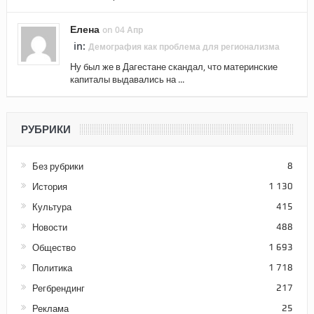
Елена
on 04 Апр
in:
Демография как проблема для регионализма
Ну был же в Дагестане скандал, что материнские
капиталы выдавались на ...
РУБРИКИ
Без рубрики
8
История
1 130
Культура
415
Новости
488
Общество
1 693
Политика
1 718
Регбрендинг
217
Реклама
25