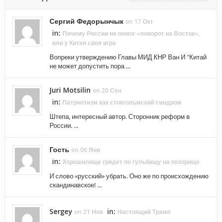
Сергий Федорынчык
on 17 Окт
in:
Почему России не помог «поворот на Восток»,
или у Китая своя игра
Вопреки утверждению Главы МИД КНР Ван И "Китай
не может допустить пора ...
Juri Motsilin
on 20 Сен
in:
Патриотизм как стокгольмский синдром
Штепа, интересный автор. Сторонник реформ в
России. ...
Гость
on 06 Янв
in:
Хорошилище грядет по гульбищу на позорище
И слово «русский» убрать. Оно же по происхождению
скандинавское! ...
Sergey
in:
on 21 Ноя
Настоящий Трамп