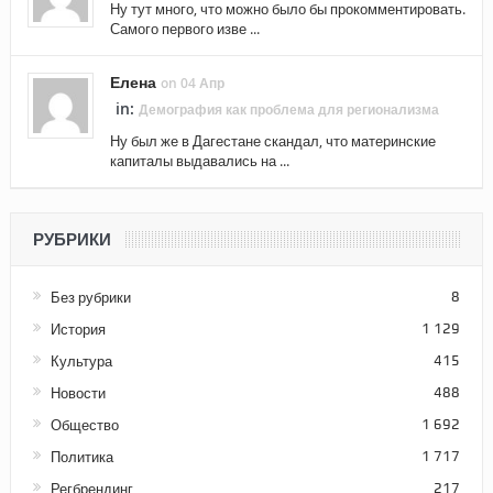
Ну тут много, что можно было бы прокомментировать.
Самого первого изве ...
Елена
on 04 Апр
in:
Демография как проблема для регионализма
Ну был же в Дагестане скандал, что материнские
капиталы выдавались на ...
РУБРИКИ
Без рубрики
8
История
1 129
Культура
415
Новости
488
Общество
1 692
Политика
1 717
Регбрендинг
217