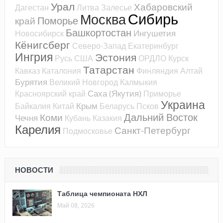
Урал
Хабаровский
Дагестан
Литва
Залесье
Сибирь
Москва
Поморье
край
Башкортостан
Ингушетия
Новосибирск
Кёнигсберг
Северо-Запад
Екатеринбург
Ингрия
Эстония
Русь
США
ОРДЛО
Курск
Татарстан
Кавказ
Каталония
Финляндия
Алтай
Бурятия
Великий Новгород
Калмыкия
Саха (Якутия)
Красноярский край
Приморье
Украина
Крым
Байкалия
Китай
Беларусь
Псков
Дальний Восток
Коми
Чечня
Кубань
Казакия
Карелия
Санкт-Петербург
Подмосковье
НОВОСТИ
Таблица чемпионата НХЛ
Май 08, 2026