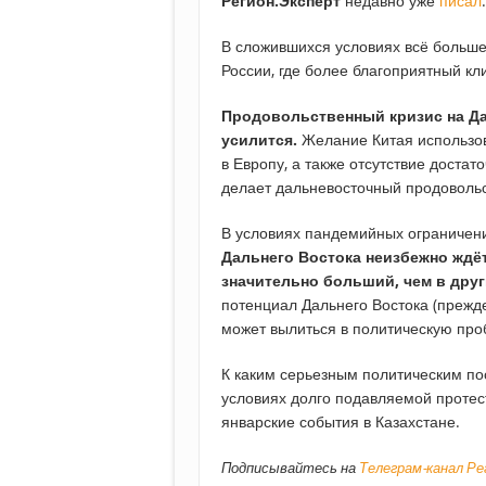
Регион.Эксперт
недавно уже
писал
.
В сложившихся условиях всё больше
России, где более благоприятный кл
Продовольственный кризис на Дал
усилится.
Желание Китая использов
в Европу, а также отсутствие достат
делает дальневосточный продовольс
В условиях пандемийных ограничени
Дальнего Востока неизбежно ждё
значительно больший, чем в друг
потенциал Дальнего Востока (прежде
может вылиться в политическую про
К каким серьезным политическим по
условиях долго подавляемой протес
январские события в Казахстане.
Подписывайтесь на
Телеграм-канал Р