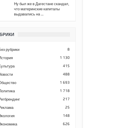
Ну был же в Дагестане скандал,
что материнские капиталы
выдавались на ...
БРИКИ
Без рубрики
8
История
1 130
Культура
415
Новости
488
Общество
1 693
Политика
1 718
Регбрендинг
217
Реклама
25
Экология
148
Экономика
626