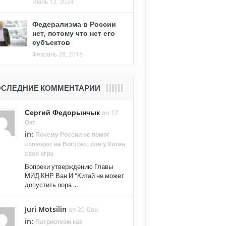
Июль 12, 2024
Федерализма в России
нет, потому что нет его
субъектов
Февраль 28, 2018
СЛЕДНИЕ КОММЕНТАРИИ
Сергий Федорынчык
on 17
Окт
in:
Почему России не помог
«поворот на Восток», или у Китая
своя игра
Вопреки утверждению Главы
МИД КНР Ван И "Китай не может
допустить пора ...
Juri Motsilin
on 20 Сен
in:
Патриотизм как