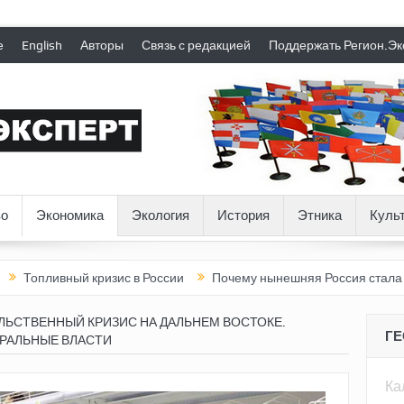
е
English
Авторы
Связь с редакцией
Поддержать Регион.Эк
о
Экономика
Экология
История
Этника
Куль
вный кризис в России
Почему нынешняя Россия стала хуже, че
ЬСТВЕННЫЙ КРИЗИС НА ДАЛЬНЕМ ВОСТОКЕ.
Г
ЕРАЛЬНЫЕ ВЛАСТИ
Ка