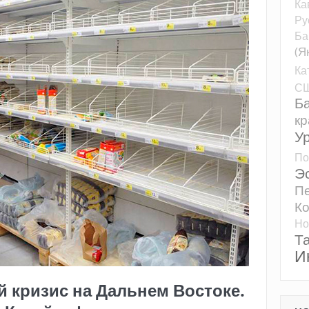
Ка
Ру
Ба
(Я
Ка
С
Б
кр
У
По
Э
Пе
К
Но
Т
И
 кризис на Дальнем Востоке.