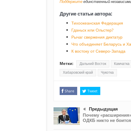
Поддержите
единственный независимы
Другие статьи автора:
Тихоокеанская Федерация
Гданьск или Ольстер?
Рычаг свержения диктатур
Что объединяет Беларусь и Х
К востоку от Северо-Запада
Метки:
Дальний Восток
Камчатка
Хабаровский край
Чукотка
Share
Tweet
Предыдущая
Почему «расширения
ОДКБ никто не боится