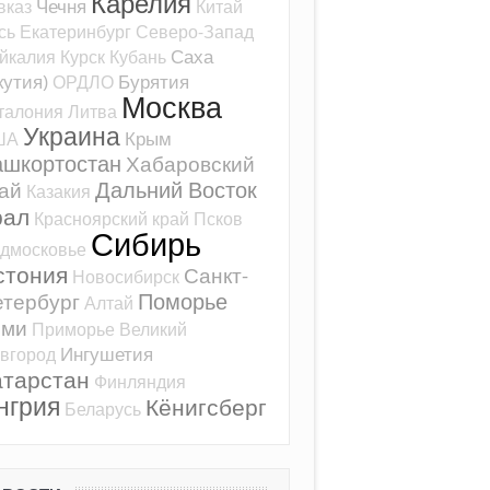
Карелия
Чечня
вказ
Китай
сь
Екатеринбург
Северо-Запад
Саха
йкалия
Курск
Кубань
кутия)
Бурятия
ОРДЛО
Москва
талония
Литва
Украина
Крым
ША
ашкортостан
Хабаровский
Дальний Восток
ай
Казакия
рал
Красноярский край
Псков
Сибирь
дмосковье
стония
Санкт-
Новосибирск
Поморье
тербург
Алтай
оми
Приморье
Великий
Ингушетия
вгород
атарстан
Финляндия
нгрия
Кёнигсберг
Беларусь