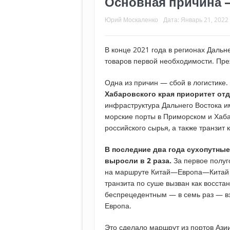
Основная причина –
Юрий Москаленко
Дата:
Январь 21, 2022
В конце 2021 года в регионах Дальн
товаров первой необходимости. Преж
Одна из причин — сбой в логистике.
Хабаровского края приоритет отд
инфраструктура Дальнего Востока и
морские порты в Приморском и Хаба
российского сырья, а также транзит к
В последние два года сухопутные
выросли в 2 раза.
За первое полуг
на маршруте Китай—Европа—Китай п
транзита по суше вызван как восста
беспрецедентным — в семь раз — 
Европа.
Это сделало маршрут из портов Азии