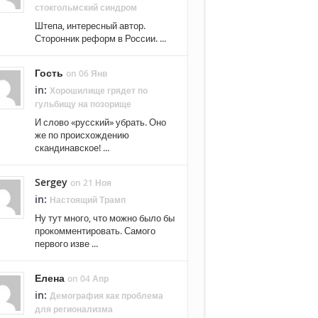
стокгольмский синдром
Штепа, интересный автор.
Сторонник реформ в России. ...
Гость
on 06 Янв
in:
Хорошилище грядет по
гульбищу на позорище
И слово «русский» убрать. Оно
же по происхождению
скандинавское! ...
Sergey
on 21 Ноя
in:
Настоящий Трамп
Ну тут много, что можно было бы
прокомментировать. Самого
первого изве ...
Елена
on 04 Апр
in:
Демография как проблема
для регионализма