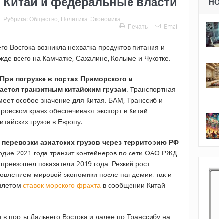
 Китай и федеральные власти
Н
Рубрика:
Общество
,
Политика
,
Экономика
Печать
Email
его Востока возникла нехватка продуктов питания и
де всего на Камчатке, Сахалине, Колыме и Чукотке.
При погрузке в портах Приморского и
ается транзитным китайским грузам
. Транспортная
меет особое значение для Китая. БАМ, Транссиб и
ровском краях обеспечивают экспорт в Китай
итайских грузов в Европу.
 перевозки азиатских грузов через территорию РФ
одие 2021 года транзит контейнеров по сети ОАО РЖД
ревзошел показатели 2019 года. Резкий рост
новлением мировой экономики после пандемии, так и
взлетом
ставок морского фрахта
в сообщении Китай—
 в порты Дальнего Востока и далее по Транссибу на