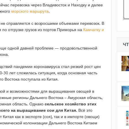
йчас перевозка через Владивосток и Находку и далее
южного
морского маршрута
.
не справляется с возросшими объемами перевозок. В
 по отгрузке грузов из портов Приморья на
Камчатку и
ЧТ
еще одной давней проблеме — продовольственной
иона.
дствий пандемии коронавируса стал резкий рост цен
0-30 лет сложилась ситуация, когда основная часть
о Востока поступала из Китая.
зой и возможностями для выращивания овощей в
жные регионы Дальнего Востока – Амурская область,
омная область. Однако
сельское хозяйство этих
всего на выращивание сои для Китая.
Всё это
Китая как в экспорте (соя), так и в импорте (овощи)
ономической колонизации Дальнего Востока Китаем