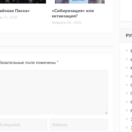
айская Пасха»
«Сибиризация» или
китаизация?
ь 15, 2026
Февраль 06, 2026
РУ
*
язательные поля помечены