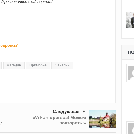
й регионалистский портал!
абаровск?
ПО
Магадан
Приморье
Сахалин
Следующая
«Vi kan upprepa! Можем
»
повторить!»
?