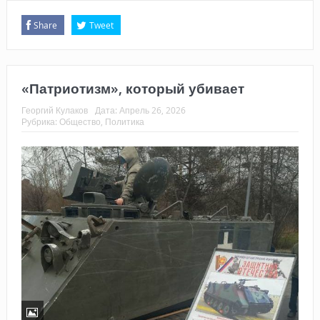
Share
Tweet
«Патриотизм», который убивает
Георгий Кулаков
Дата:
Апрель 26, 2026
Рубрика:
Общество
,
Политика