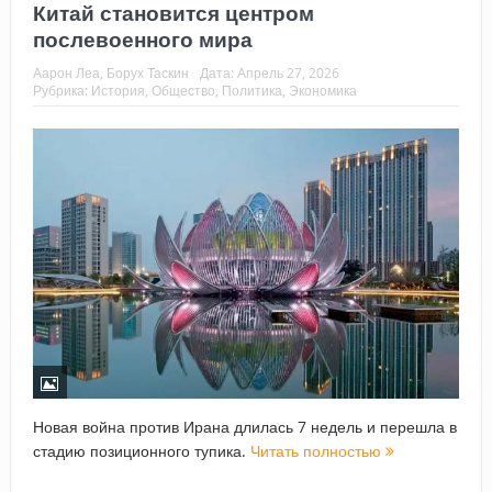
Китай становится центром
послевоенного мира
Аарон Леа, Борух Таскин
Дата:
Апрель 27, 2026
Рубрика:
История
,
Общество
,
Политика
,
Экономика
Новая война против Ирана длилась 7 недель и перешла в
стадию позиционного тупика.
Читать полностью