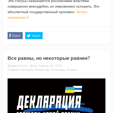
Эти статусы назначаются российскими властями
совершенно внесудебно, их невозможно оспорить. Это
абсолютный государственный произвол.
Читать
полностью
Share
Tweet
Все равны, но некоторые равнее?
Вадим Штепа
Дата:
Апрель 20, 2026
Рубрика:
История
,
Общество
,
Политика
,
Этника