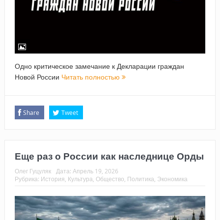
Одно критическое замечание к Декларации граждан
Новой России
Читать полностью
Share
Tweet
Еще раз о России как наследнице Орды
Олег Гуцуляк
Дата:
Апрель 19, 2026
Рубрика:
История
,
Культура
,
Общество
,
Политика
,
Экономика