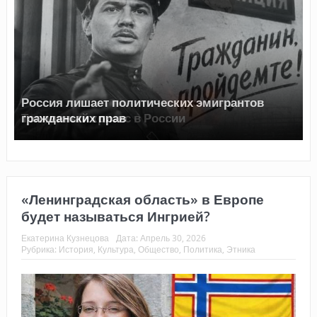
Топливный кризис в России
«Ленинградская область» в Европе
будет называться Ингрией?
Екатерина Кузнецова
Дата:
Апрель 30, 2026
Рубрика:
История
,
Культура
,
Общество
,
Политика
,
Этника