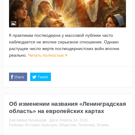
К практикам постмодерна у массовой публики часто
наблюдается не вполне серьезное отношение. Однако
растущее число жертв постмодернистских войн вполне
реально.
Читать полностью
Share
Tweet
Об изменении названия «Ленинградская
область» на европейских картах
Екатерина Кузнецова
Дата:
Апрель 24, 2026
Рубрика:
История
,
Культура
,
Общество
,
Политика
,
Этника