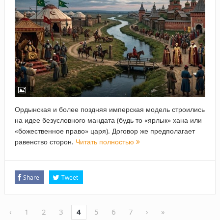
Ордынская и более поздняя имперская модель строились
на идее безусловного мандата (будь то «ярлык» хана или
«божественное право» царя). Договор же предполагает
равенство сторон.
Читать полностью
Share
Tweet
‹
1
2
3
4
5
6
7
›
»