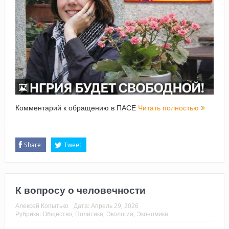
Комментарий к обращению в ПАСЕ
Читать полностью
Share
Tweet
К вопросу о человечности
Алексей Копытько
Дата:
Апрель 29, 2026
Рубрика:
Общество
,
Политика
,
Экология
,
Экономика