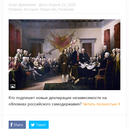
Аскат Дукенбаев
Дата:
Апрель 24, 2026
Рубрика:
История
,
Общество
,
Политика
Кто подпишет новые декларации независимости на
обломках российского самодержавия?
Читать полностью
Share
Tweet