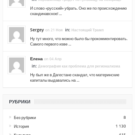
И слово «русский» убрать. Оно же по происхождению
скандинавское! ...
Sergey
in:
on 21 Ноя
Настоящий Трамп
Ну тут много, что можно было бы прокомментировать.
Самого первого изве ...
Елена
on 04 Апр
in:
Демография как проблема для регионализма
Ну был же в Дагестане скандал, что материнские
капиталы выдавались на ...
РУБРИКИ
Без рубрики
8
История
1 130
415