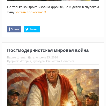
Не только контрактников на фронте, но и детей в глубоком
тылу
Читать полностью
Share
Tweet
Постмодернистская мировая война
Вадим Штепа
Дата:
Апрель 25, 2026
Рубрика:
История
,
Культура
,
Общество
,
Политика