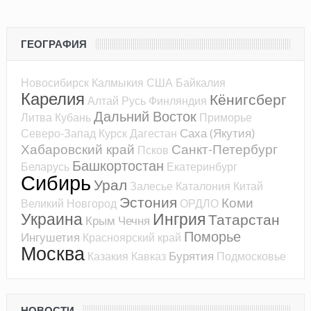
ГЕОГРАФИЯ
Новосибирск
Калмыкия
США
Байкалия
Карелия
Кёнигсберг
Алтай
Русь
Финляндия
Дальний Восток
Литва
Кубань
Приморье
Саха (Якутия)
Северо-Запад
Курск
Дагестан
Хабаровский край
Санкт-Петербург
Псков
Башкортостан
Беларусь
Екатеринбург
Сибирь
Урал
Залесье
Каталония
Китай
Эстония
Коми
Великий Новгород
ОРДЛО
Украина
Ингрия
Татарстан
Крым
Чечня
Поморье
Ингушетия
Красноярский край
Москва
Бурятия
Казакия
Кавказ
Подмосковье