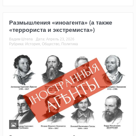
Размышления «иноагента» (а также
«террориста и экстремиста»)
Вадим Штепа
Дата:
Апрель 23, 2026
Рубрика:
История
,
Общество
,
Политика