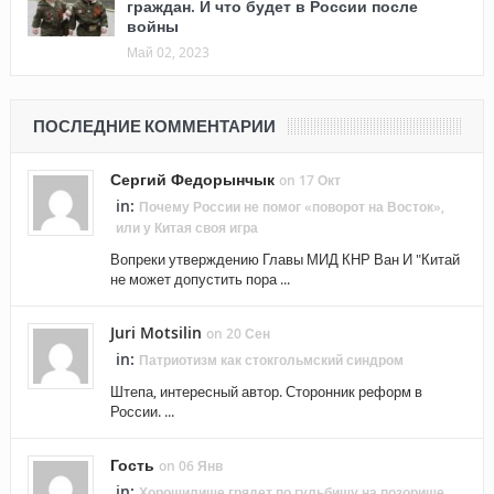
граждан. И что будет в России после
войны
Май 02, 2023
ПОСЛЕДНИЕ КОММЕНТАРИИ
Сергий Федорынчык
on 17 Окт
in:
Почему России не помог «поворот на Восток»,
или у Китая своя игра
Вопреки утверждению Главы МИД КНР Ван И "Китай
не может допустить пора ...
Juri Motsilin
on 20 Сен
in:
Патриотизм как стокгольмский синдром
Штепа, интересный автор. Сторонник реформ в
России. ...
Гость
on 06 Янв
in:
Хорошилище грядет по гульбищу на позорище