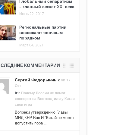
Глобальный сепаратизм
– главный сюжет XXI века
Июнь 22, 2017
Региональные партии
возникают явочным
порядком
Март 04, 2021
СЛЕДНИЕ КОММЕНТАРИИ
Сергий Федорынчык
on 17
Окт
in:
Почему России не помог
«поворот на Восток», или у Китая
своя игра
Вопреки утверждению Главы
МИД КНР Ван И "Китай не может
допустить пора ...