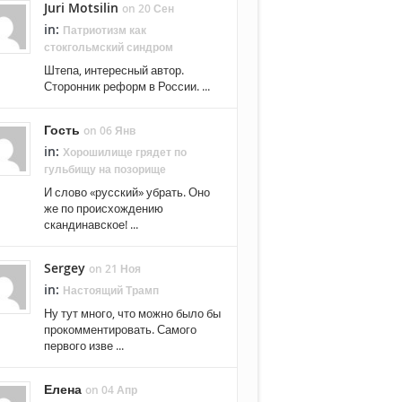
Juri Motsilin
on 20 Сен
in:
Патриотизм как
стокгольмский синдром
Штепа, интересный автор.
Сторонник реформ в России. ...
Гость
on 06 Янв
in:
Хорошилище грядет по
гульбищу на позорище
И слово «русский» убрать. Оно
же по происхождению
скандинавское! ...
Sergey
on 21 Ноя
in:
Настоящий Трамп
Ну тут много, что можно было бы
прокомментировать. Самого
первого изве ...
Елена
on 04 Апр