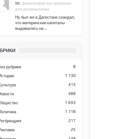
in:
Демография как проблема
для регионализма
Ну был же в Дагестане скандал,
что материнские капиталы
выдавались на ...
БРИКИ
Без рубрики
8
История
1 130
Культура
415
Новости
488
Общество
1 693
Политика
1 718
Регбрендинг
217
Реклама
25
Экология
148