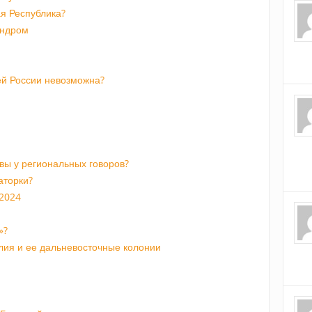
я Республика?
индром
й России невозможна?
ивы у региональных говоров?
аторки?
 2024
»?
лия и ее дальневосточные колонии