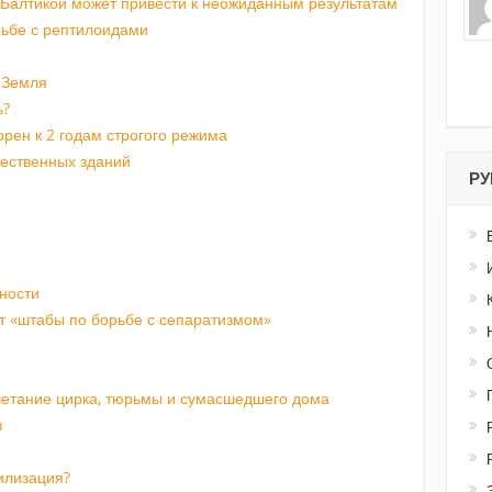
 Балтикой может привести к неожиданным результатам
рьбе с рептилоидами
 Земля
ь?
орен к 2 годам строгого режима
щественных зданий
РУ
ности
т «штабы по борьбе с сепаратизмом»
четание цирка, тюрьмы и сумасшедшего дома
в
илизация?