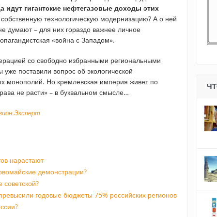
да идут гигантские нефтегазовые доходы этих
 собственную технологическую модернизацию? А о ней
не думают – для них гораздо важнее личное
опагандистская «война с Западом».
ерацией со свободно избранными региональными
ы уже поставили вопрос об экологической
ых монополий. Но кремлевская империя живет по
ЧТ
трава не расти» – в буквальном смысле…
егион.Эксперт
тов нарастают
рвомайские демонстрации?
 советской?
превысили годовые бюджеты 75% российских регионов
оссии?