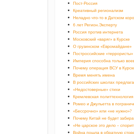
Пост-Россия
Креативный регионализм
Неладно что-то в Датском кор
6 лет Регион.Эксперту
Россия против интернета
Московский «варяг» в Курске
О грузинском «Евромайдане»
Построссийские «террористы»
Империя способна только вое
Почему операция ВСУ в Курск
Время менять имена
В российских школах предлаг
«Недостоверные» стихи
Кремлевская политтехнология 
Ромео и Джульетта в пограни
«Бессрочно» или «не нужно»?
Почему Китай не будет забира
«Не царское это дело – спори
Война пошла в обратную стор