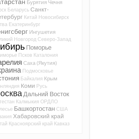
атарстан
Бурятия
Чечня
Санкт-
рск
Беларусь
тербург
Китай
Новосибирск
тва
Екатеринбург
ёнигсберг
Ингушетия
ликий Новгород
Северо-Запад
ибирь
Поморье
иморье
Псков
Каталония
арелия
Саха (Якутия)
краина
Подмосковье
стония
Крым
Байкалия
Коми
нляндия
Русь
осква
Дальний Восток
гестан
Калмыкия
ОРДЛО
Башкортостан
лесье
США
Хабаровский край
закия
тай
Красноярский край
Кавказ