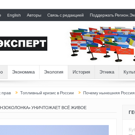
е
English
Авторы
Связь с редакцией
Поддержать Регион.Эк
о
Экономика
Экология
История
Этника
Куль
ный кризис в России
Почему нынешняя Россия стала хуже, чем
ЕНЗОКОЛОНКА» УНИЧТОЖАЕТ ВСЁ ЖИВОЕ
Г
Ку