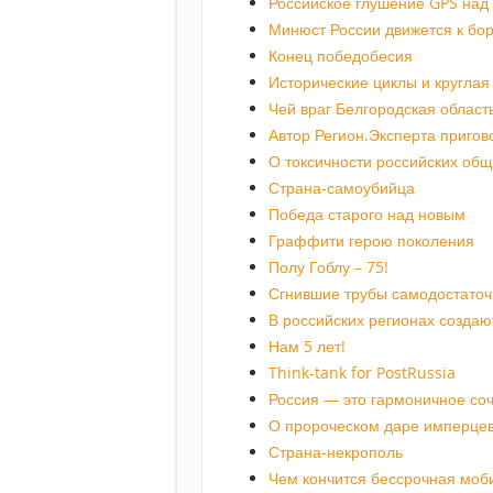
Российское глушение GPS над
Минюст России движется к бо
Конец победобесия
Исторические циклы и круглая
Чей враг Белгородская област
Автор Регион.Эксперта пригов
О токсичности российских об
Страна-самоубийца
Победа старого над новым
Граффити герою поколения
Полу Гоблу – 75!
Сгнившие трубы самодостаточ
В российских регионах создаю
Нам 5 лет!
Think-tank for PostRussia
Россия — это гармоничное со
О пророческом даре имперце
Страна-некрополь
Чем кончится бессрочная моб