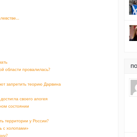
олевстве…
вать
ПО
ой области провалилась?
ают запретить теорию Дарвина
достигла своего апогея
чном состоянии
ть территории у России?
ть с холопами»
ону?