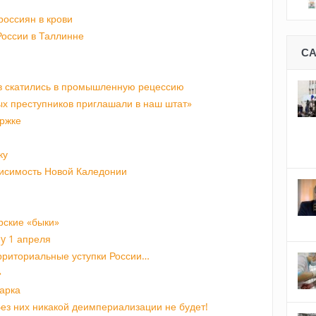
россиян в крови
России в Таллинне
С
в скатились в промышленную рецессию
ых преступников приглашали в наш штат»
ержке
ку
исимость Новой Каледонии
рские «быки»
ay 1 апреля
ерриториальные уступки России…
»
арка
ез них никакой деимпериализации не будет!