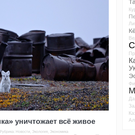
Т
Ку
Пе
Ли
К
Ве
С
Пр
К
У
Э
Фи
М
Да
За
Ка
ка» уничтожает всё живое
Ал
Рубрика:
Новости
,
Экология
,
Экономика