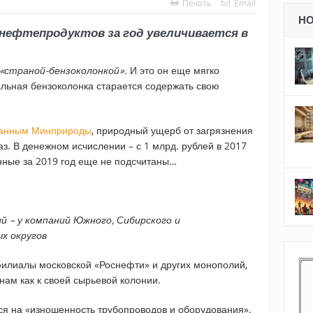
Печать
Email
Н
 нефтепродуктов за год увеличивается в
«страной-бензоколонкой».
И это он еще мягко
льная бензоколонка старается содержать свою
анным Минприроды
, природный ущерб от загрязнения
аз. В денежном исчислении – с 1 млрд. рублей в 2017
анные за 2019 год еще не подсчитаны…
й – у компаний Южного, Сибирского и
х округов
филиалы московской «Роснефти» и других монополий,
нам как к своей сырьевой колонии.
я на «изношенность трубопроводов и оборудования».