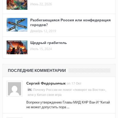
Июнь 22, 2026
Разбегающаяся Россия или конфедерация
городов?
Декабрь 12, 2019
Щедрый грабитель
Июль 15, 2024
ПОСЛЕДНИЕ КОММЕНТАРИИ
Сергий Федорынчык
on 17 Окт
in:
Почему России не помог «поворот на Восток»,
или у Китая своя игра
Вопреки утверждению Главы МИД КНР Ван И "Китай
не может допустить пора ...