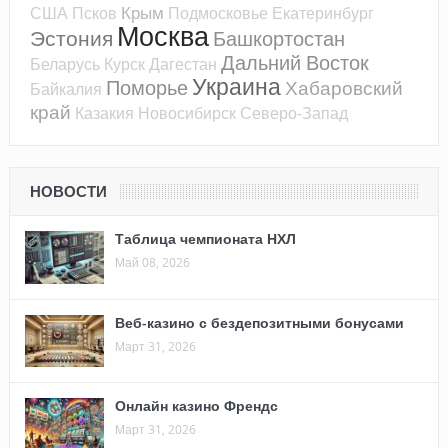
Крым
США
Псков
Подмосковье
Екатеринбург
Москва
Эстония
Башкортостан
Дальний Восток
Беларусь
Курск
Дагестан
Украина
Поморье
Хабаровский
Байкалия
край
Казакия
Новосибирск
Северо-Запад
НОВОСТИ
Таблица чемпионата НХЛ
Май 08, 2026
Веб-казино с бездепозитными бонусами
Март 31, 2026
Онлайн казино Френдс
Март 31, 2026