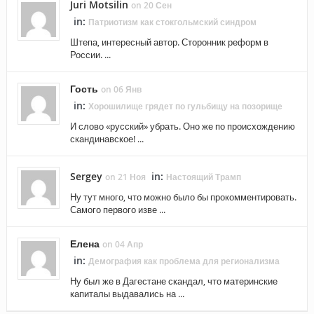
Juri Motsilin
on 20 Сен
in:
Патриотизм как стокгольмский синдром
Штепа, интересный автор. Сторонник реформ в
России. ...
Гость
on 06 Янв
in:
Хорошилище грядет по гульбищу на позорище
И слово «русский» убрать. Оно же по происхождению
скандинавское! ...
Sergey
in:
on 21 Ноя
Настоящий Трамп
Ну тут много, что можно было бы прокомментировать.
Самого первого изве ...
Елена
on 04 Апр
in:
Демография как проблема для регионализма
Ну был же в Дагестане скандал, что материнские
капиталы выдавались на ...