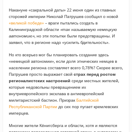
Накануне «сакральной даты» 22 июня один из главных
сторожей империи Николай Патрушев сообщил о новой
«великой победе»
– враги пытались создать в
Калининградской области
«так называемую немецкую
автономию»
, но эти попытки были предотвращены. И
заявил, что в регионе надо «усилить бдительность».
Но кто всерьез мог бы планировать создание здесь
«немецкой автономии», если доля этнических немцев в
населении региона составляет всего 0,78%? Скорее всего,
Патрушев просто выражает свой
страх перед ростом
регионалистских настроений
среди местных жителей,
которые недовольны превращением их
внутриевропейского эксклава в антиевропейский
милитаристский бастион. Призрак
Балтийской
Республиканской Партии
до сих пор пугает кремлевских
имперцев.
Многие жители Кёнигсберга и области, хотя и являются
потомками переселенцев советской эпохи, с интересом и