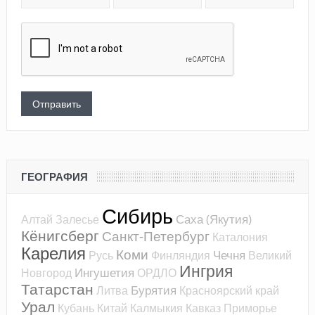
ГЕОГРАФИЯ
Сибирь
Саха (Якутия)
Алтай
Залесье
Кёнигсберг
Санкт-Петербург
Каталония
Карелия
Коми
Чечня
Русь
Финляндия
Великий
Ингрия
Ингушетия
Новгород
ОРДЛО
Татарстан
Бурятия
Литва
Красноярский край
Урал
Кубань
Китай
Калмыкия
Кавказ
Приморье