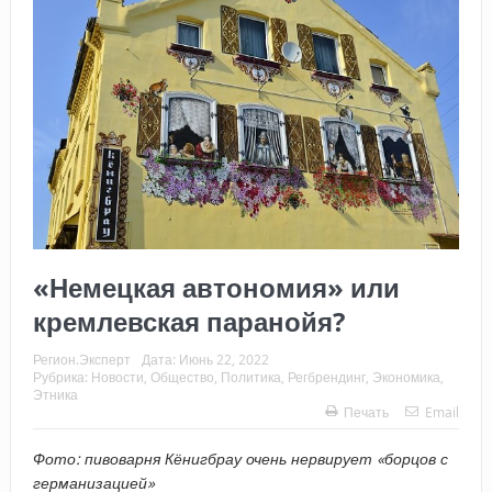
«Немецкая автономия» или
кремлевская паранойя?
Регион.Эксперт
Дата:
Июнь 22, 2022
Рубрика:
Новости
,
Общество
,
Политика
,
Регбрендинг
,
Экономика
,
Этника
Печать
Email
Фото: пивоварня Кёнигбрау очень нервирует «борцов с
германизацией»