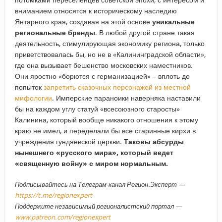
вниманием относятся к историческому наследию
Янтарного края, создавая на этой основе
уникальные
региональные бренды
. В любой другой стране такая
деятельность, стимулирующая экономику региона, только
приветствовалась бы, но не в «Калининградской области»,
где она вызывает бешенство московских наместников.
Они яростно «борются с германизацией» – вплоть до
попыток
запретить сказочных персонажей из местной
мифологии
. Имперские параноики наверняка наставили
бы на каждом углу статуй «всесоюзного старосты»
Калинина, который вообще никакого отношения к этому
краю не имел, и переделали бы все старинные кирхи в
учреждения гундяевской церкви.
Таковы абсурды
нынешнего «русского мира», который ведет
«священную войну» с миром нормальным.
Подписывайтесь на Телеграм-канал Регион.Эксперт —
https://t.me/regionexpert
Поддержите независимый регионалистский портал —
www.patreon.com/regionexpert