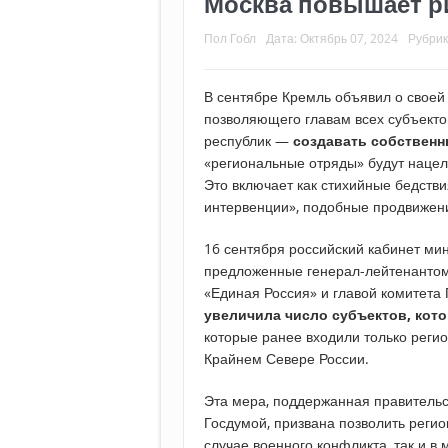
Москва повышает р
Пол Гобл
Дата:
Октябрь 07, 2024
Рубрик
В сентябре Кремль объявил о своей
позволяющего главам всех субъекто
республик —
создавать собственн
«региональные отряды» будут нацел
Это включает как стихийные бедстви
интервенции», подобные продвижени
16 сентября российский кабинет мин
предложенные генерал-лейтенанто
«Единая Россия» и главой комитета
увеличила число субъектов, ко
которые ранее входили только реги
Крайнем Севере России.
Эта мера, поддержанная правительс
Госдумой, призвана позволить реги
случае военного конфликта, так и в