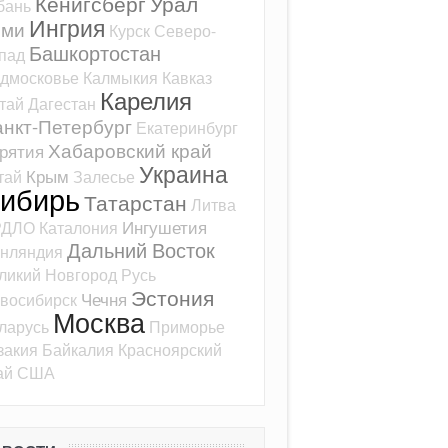
Кёнигсберг
Урал
бань
Ингрия
оми
Курск
Северо-
Башкортостан
пад
дмосковье
Калмыкия
Кавказ
Карелия
тай
Дагестан
нкт-Петербург
Екатеринбург
Хабаровский край
рятия
Украина
Крым
тай
Залесье
ибирь
Татарстан
Литва
Ингушетия
РДЛО
Каталония
Дальний Восток
нляндия
ликий Новгород
Русь
Эстония
Чечня
восибирск
Москва
ларусь
Приморье
закия
Байкалия
Красноярский
ай
США