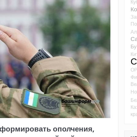
Ку
К
За
По
Ал
Са
Бу
Ки
С
О
Фи
Ве
Но
Бе
Ка
кр
 формировать ополчения,