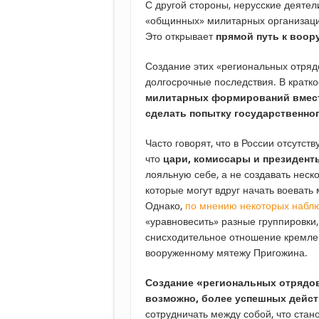
С другой стороны, нерусские деятел
«общинных» милитарных организаций,
Это открывает
прямой путь к воо
Создание этих «региональных отрядо
долгосрочные последствия. В кратк
милитарных формирований вмест
сделать попытку государственно
Часто говорят, что в России отсутс
что
цари, комиссары и президент
лояльную себе, а не создавать нес
которые могут вдруг начать воевать
Однако,
по мнению некоторых набл
«уравновесить» разные группировки,
снисходительное отношение кремлев
вооруженному мятежу Пригожина.
Создание «региональных отрядов
возможно, более успешных дейс
сотрудничать между собой, что стан