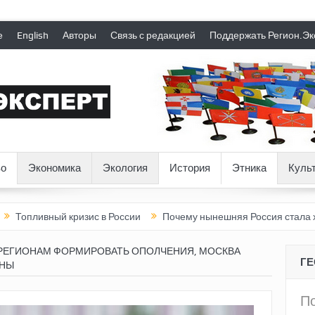
е
English
Авторы
Связь с редакцией
Поддержать Регион.Эк
о
Экономика
Экология
История
Этника
Куль
й кризис в России
Почему нынешняя Россия стала хуже, чем 
РЕГИОНАМ ФОРМИРОВАТЬ ОПОЛЧЕНИЯ, МОСКВА
Г
ЙНЫ
П