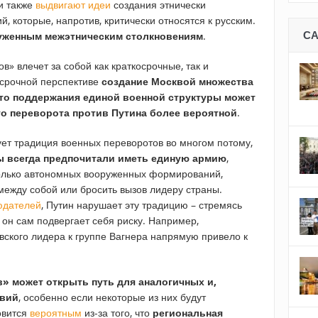
и также
выдвигают идеи
создания этнически
 которые, напротив, критически относятся к русским.
С
руженным межэтническим столкновениям
.
в» влечет за собой как краткосрочные, так и
осрочной перспективе
создание Москвой множества
о поддержания единой военной структуры может
го переворота против Путина более вероятной
.
твует традиция военных переворотов во многом потому,
ы всегда предпочитали иметь единую армию
,
колько автономных вооруженных формирований,
 между собой или бросить вызов лидеру страны.
юдателей
, Путин нарушает эту традицию – стремясь
 он сам подвергает себя риску. Например,
ского лидера к группе Вагнера напрямую привело к
» может открыть путь для аналогичных и,
твий
, особенно если некоторые из них будут
овится
вероятным
из-за того, что
региональная