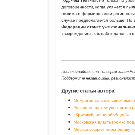
год, чем 1991-й»,
не только по уров
договоренности, когда уляжется пыл
режима о формировании региональн
случае предполагается больше. Но э
Федерации станет уже финальны
«возрождения», как наблюдалось в 
________________________________________
Подписывайтесь на Телеграм-канал Р
Поддержите независимый регионалис
Другие статьи автора:
Межрегиональные связи вмест
Россияне протестуют против н
«Критикуй, но не обобщай!»
Московская власть громко по
Москва создает перспективу 