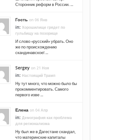
Сторонник реформ в России. ...
Гость
on 06 Янв
in:
Хорошилище грядет по
гульбищу на позорище
И слово «русский» убрать. Оно
же по происхождению
скандинавское! ...
Sergey
on 21 Ноя
in:
Настоящий Трамп
Ну тут много, что можно было бы
прокомментировать. Самого
первого изве ...
Елена
on 04 Апр
in:
Демография как проблема
для регионализма
Ну был же в Дагестане скандал,
что материнские капиталы