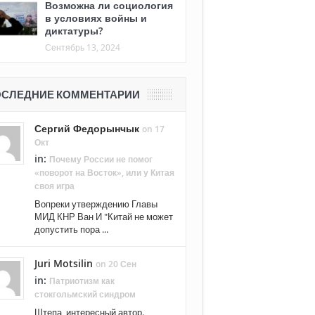
Возможна ли социология
в условиях войны и
диктатуры?
Сентябрь 13, 2024
СЛЕДНИЕ КОММЕНТАРИИ
Сергий Федорынчык
on 17
Окт
in:
Почему России не помог
«поворот на Восток», или у Китая
своя игра
Вопреки утверждению Главы
МИД КНР Ван И "Китай не может
допустить пора ...
Juri Motsilin
on 20 Сен
in:
Патриотизм как
стокгольмский синдром
Штепа, интересный автор.