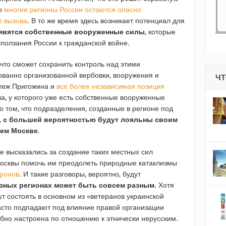
то
многие регионы России остаются опасно
о вызова
. В то же время здесь возникает потенциал для
оявятся собственные вооруженные силы
, которые
сползания России к гражданской войне.
что сможет сохранить контроль над этими
ванно организованной вербовки, вооружения и
ЧТ
теж Пригожина и
все более независимая позиция
а, у которого уже есть собственные вооруженные
о том, что подразделения, созданные в регионе под
,
с большей вероятностью будут лояльны своим
чем Москве
.
 высказались за создание таких местных сил
Москвы помочь им преодолеть природные катаклизмы
дронов
. И такие разговоры, вероятно, будут
азных регионах может быть совсем разным
. Хотя
т состоять в основном из «ветеранов украинской
часто подпадают под влияние правой организации
ебно настроена по отношению к этнически нерусским.