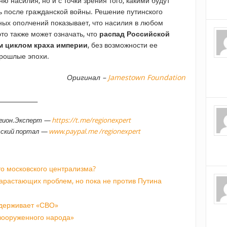
ню насилия, но и с точки зрения того, какими будут
ь после гражданской войны. Решение путинского
ых ополчений показывает, что насилия в любом
то также может означать, что
распад Российской
м циклом краха империи
, без возможности ее
прошлые эпохи.
Оригинал –
Jamestown Foundation
_____________
егион.Эксперт —
https://t.me/regionexpert
тский портал —
www.paypal.me /regionexpert
о московского централизма?
арастающих проблем, но пока не против Путина
ддерживает «СВО»
«вооруженного народа»