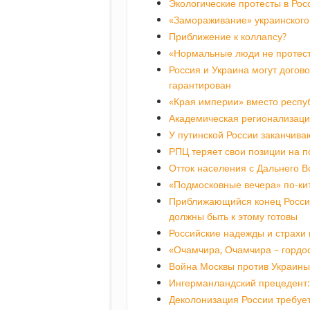
Экологические протесты в Рос
«Замораживание» украинского
Приближение к коллапсу?
«Нормальные люди не протес
Россия и Украина могут догово
гарантирован
«Края империи» вместо респу
Академическая регионализац
У путинской России заканчива
РПЦ теряет свои позиции на п
Отток населения с Дальнего В
«Подмосковные вечера» по-ки
Приближающийся конец России
должны быть к этому готовы
Российские надежды и страхи
«Очамчира, Очамчира – гордос
Война Москвы против Украины
Ингерманландский прецедент:
Деколонизация России требуе