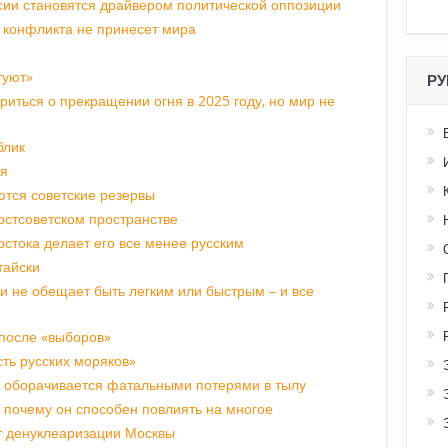
сии становятся драйвером политической оппозиции
 конфликта не принесет мира
туют»
РУ
риться о прекращении огня в 2025 году, но мир не
блик
ия
ются советские резервы
остсоветском пространстве
остока делает его все менее русским
тайски
 не обещает быть легким или быстрым – и все
 после «выборов»
ть русских моряков»
 оборачивается фатальными потерями в тылу
 почему он способен повлиять на многое
т денуклеаризации Москвы