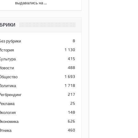
выдавались на ...
БРИКИ
Без рубрики
8
История
1 130
Культура
415
Новости
488
Общество
1 693
Политика
1 718
Регбрендинг
217
Реклама
25
Экология
148
Экономика
626
Этника
460