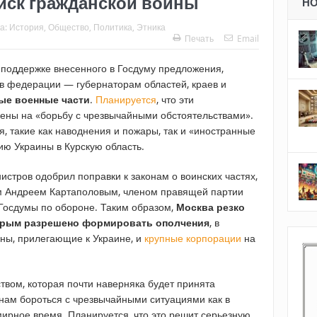
иск гражданской войны
Н
а:
История
,
Общество
,
Политика
,
Этника
Печать
Email
 поддержке внесенного в Госдуму предложения,
в федерации — губернаторам областей, краев и
ые военные части
.
Планируется
, что эти
ены на «борьбу с чрезвычайными обстоятельствами».
я, такие как наводнения и пожары, так и «иностранные
ю Украины в Курскую область.
истров одобрил поправки к законам о воинских частях,
м Андреем Картаполовым, членом правящей партии
 Госдумы по обороне. Таким образом,
Москва резко
торым разрешено формировать ополчения
, в
оны, прилегающие к Украине, и
крупные корпорации
на
твом, которая почти наверняка будет принята
онам бороться с чрезвычайными ситуациями как в
 мирное время. Планируется, что это решит серьезную