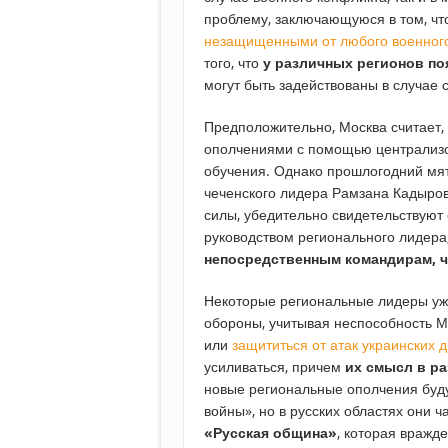
проблему, заключающуюся в том, ч
незащищенными от любого военног
того, что
у различных регионов п
могут быть задействованы в случае 
Предположительно, Москва считает, 
ополчениями с помощью централизо
обучения. Однако прошлогодний мя
чеченского лидера Рамзана Кадыров
силы, убедительно свидетельствуют 
руководством регионального лидера
непосредственным командирам, 
Некоторые региональные лидеры уже
обороны, учитывая неспособность 
или
защититься от атак украинских 
усиливаться, причем
их смысл в р
новые региональные ополчения буду
войны», но в русских областях они 
«Русская община»
, которая вражд