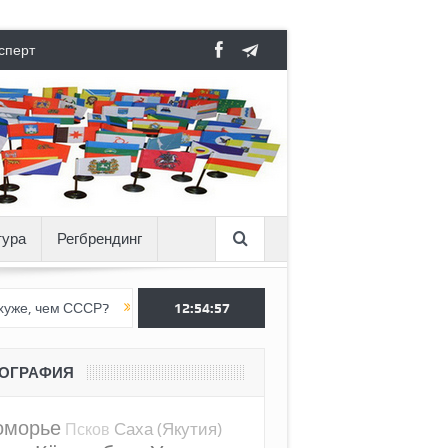
сперт
тура
Регбрендинг
СССР?
Вертикаль под давлением
12:54:58
Тоннель в пустоте, как Ёжик
ЕОГРАФИЯ
оморье
Саха (Якутия)
Псков