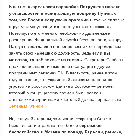
В целом,
«карельская паранойя» Патрушева вполне
укладывается в официальную доктрину Путина о
том, что Россия «окружена врагами»
и только силовые
структуры могут защитить страну от «англосаксов».
Поэтому, по его мнению, необходимо дальнейшее
расширение Федеральной службы безопасности, которую
Патрушев возглавлял в течение восьми лет, прежде чем
занять свою нынешнюю должность. Ведь
если вы
молоток, то всё похоже на гвоздь
. Секретарь Совбеза
произносил аналогичные речи о ситуации в других
приграничных регионах РФ. В частности, ранее в этом
году он заявил, что украинский активизм становится
угрозой на российском Дальнем Востоке — регионе,
который в конце царских времен был населен
этническими украинцами и который до сих пор называют
Зеленым Клином
.
Но, с другой стороны, замечания секретаря Совета
Безопасности отражают все более
серьезное
беспокойство в Москве по поводу Карелии
, региона,