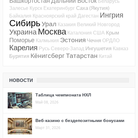
Башкортостан
Дальний Восток
Беларусь
Саха (Якутия)
Залесье
Курск
Екатеринбург
Ингрия
Байкалия
Красноярский край
Дагестан
Сибирь
Урал
Казакия
Великий Новгород
Москва
Украина
Крым
Каталония
США
Эстония
Поморье
Чечня
Калмыкия
ОРДЛО
Карелия
Ингушетия
Русь
Северо-Запад
Кавказ
Кёнигсберг
Татарстан
Бурятия
Китай
НОВОСТИ
Таблица чемпионата НХЛ
Май 08, 2026
Веб-казино с бездепозитными бонусами
Март 31, 2026