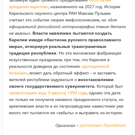
крещения карелов»
, назначенного на 2027 год. Историк
Карельского научного центра РАН Максим Пулькин
считает это событие скорее мифологическим, но
«для
официальной российской историографии такие детали
не важны».
Власти навязчиво пытаются создать
Карелии имидж «бастиона русского православного
мира», игнорируя реальные трансграничные
традиции республики
. Но эта московская фабрикация
искусственных праздников, при том, что Карелия в
реальности доведена до состояния
«дотационной
колонии»
, может дать обратный эффект – и заставить
жителей республики задуматься о
восстановлении
своего государственного суверенитета
. Который был
провозглашен еще 9 августа 1990 года
, однако эта дата
не только не получила никакого праздничного статуса, но
кремлевские власти и их петрозаводские наместники уже
много лет пытаются ее «забыть» и вытравить из истории.
Оригинал –
Jamestown Foundation