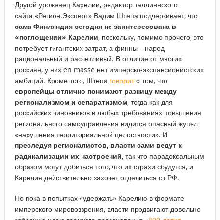
Другой уроженец Карелии, редактор таллиннского
сайта «Регион.Эксперт» Вадим Штепа подчеркивает, что
сама Финляндия сегодня не заинтересована в
«поглощении» Карелии
, поскольку, помимо прочего, это
потребует гигантских затрат, а финны – народ
рациональный и расчетливый. В отличие от многих
россиян, у них en masse нет имперско-экспансионистских
амбиций. Кроме того, Штепа
говорит
о том, что
европейцы отлично понимают разницу между
регионализмом и сепаратизмом
, тогда как для
российских чиновников в любых требованиях повышения
регионального самоуправления видится опасный жупел
«нарушения территориальной целостности». И
преследуя регионалистов, власти сами ведут к
радикализации их настроений
, так что парадоксальным
образом могут добиться того, что их страхи сбудутся, и
Карелия действительно захочет отделиться от РФ.
Но пока в попытках «удержать» Карелию в формате
имперского мировоззрения, власти продвигают довольно
забавную идею громкого празднования
«800-летия