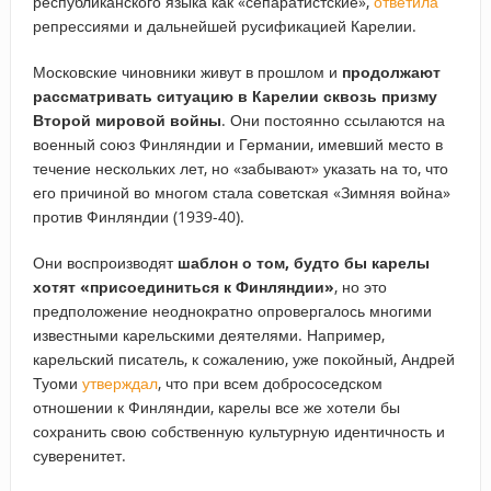
республиканского языка как «сепаратистские»,
ответила
репрессиями и дальнейшей русификацией Карелии.
Московские чиновники живут в прошлом и
продолжают
рассматривать ситуацию в Карелии сквозь призму
Второй мировой войны
. Они постоянно ссылаются на
военный союз Финляндии и Германии, имевший место в
течение нескольких лет, но «забывают» указать на то, что
его причиной во многом стала советская «Зимняя война»
против Финляндии (1939-40).
Они воспроизводят
шаблон о том, будто бы карелы
хотят «присоединиться к Финляндии»
, но это
предположение неоднократно опровергалось многими
известными карельскими деятелями. Например,
карельский писатель, к сожалению, уже покойный, Андрей
Туоми
утверждал
, что при всем добрососедском
отношении к Финляндии, карелы все же хотели бы
сохранить свою собственную культурную идентичность и
суверенитет.