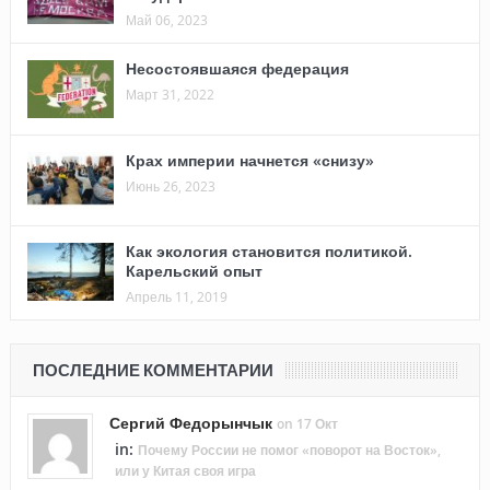
Май 06, 2023
Несостоявшаяся федерация
Март 31, 2022
Крах империи начнется «снизу»
Июнь 26, 2023
Как экология становится политикой.
Карельский опыт
Апрель 11, 2019
ПОСЛЕДНИЕ КОММЕНТАРИИ
Сергий Федорынчык
on 17 Окт
in:
Почему России не помог «поворот на Восток»,
или у Китая своя игра