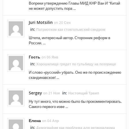
Вопреки утверждению Главы МИД КНР Ван И "Китай
не может допустить пора ...
Juri Motsilin
on 20 Сен
in:
Патриотизм как стокгольмский синдром
Штепа, интересный автор. Сторонник реформ в
России. ...
Гость
on 06 Янв
in:
Хорошилище грядет по гульбищу на позорище
И слово «русский» убрать. Оно же по происхождению
скандинавское! ...
Sergey
in:
on 21 Ноя
Настоящий Трамп
Ну тут много, что можно было бы прокомментировать.
Самого первого изве ...
Елена
on 04 Апр
in:
Демография как проблема для регионализма