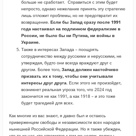
больше не сработает. Справиться с этим будет
непросто, однако нежелание принять эту стратегию
лишь отложит проблемы, но не предотвратит их
возвращение.
Если бы Запад сразу после 1991
года настаивал на подлинном федерализме в
России, не было бы ни Путина, ни войны в
Украине.
Также в интересах Запада – поощрять
сотрудничество между русскими и нерусскими, не
утверждая, будто они всегда враждуют друг с
другом. Более того,
Запад должен настойчиво
призвать их к тому, чтобы они учитывали
интересы друг друга
. Если этого не произойдет,
возникнет реальная угроза того, что 2024 год
закончится не как 1991, а как 1918 – и это тоже
будет трагедией для всех.
Как многие из вас знают, я давно был и остаюсь
приверженцем свободы и независимости всех народов
нынешней Российской Федерации. Но я также убежден,
что те из нас, кто стремится к тем же целям, должны