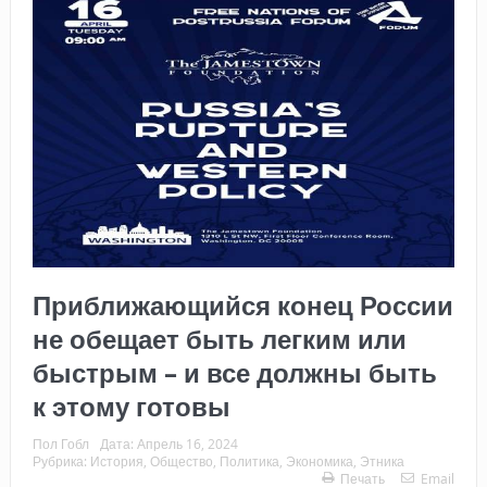
Приближающийся конец России
не обещает быть легким или
быстрым – и все должны быть
к этому готовы
Пол Гобл
Дата:
Апрель 16, 2024
Рубрика:
История
,
Общество
,
Политика
,
Экономика
,
Этника
Печать
Email