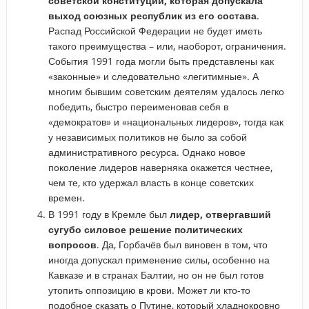
советской конституции, которая допускала
выход союзных республик из его состава
.
Распад Российской Федерации не будет иметь
такого преимущества – или, наоборот, ограничения.
События 1991 года могли быть представлены как
«законные» и следовательно «легитимные». А
многим бывшим советским деятелям удалось легко
победить, быстро переименовав себя в
«демократов» и «национальных лидеров», тогда как
у независимых политиков не было за собой
административного ресурса. Однако новое
поколение лидеров наверняка окажется честнее,
чем те, кто удержал власть в конце советских
времен.
В 1991 году в Кремле был
лидер, отвергавший
сугубо силовое решение политических
вопросов
. Да, Горбачёв был виновен в том, что
иногда допускал применение силы, особенно на
Кавказе и в странах Балтии, но он не был готов
утопить оппозицию в крови. Может ли кто-то
подобное сказать о Путине, который хладнокровно