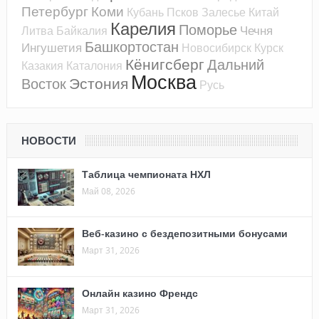
Петербург
Коми
Кубань
Псков
Залесье
Китай
Карелия
Поморье
Чечня
Литва
Байкалия
Башкортостан
Ингушетия
Новосибирск
Курск
Кёнигсберг
Дальний
Казакия
Каталония
Москва
Эстония
Восток
Русь
НОВОСТИ
Таблица чемпионата НХЛ
Май 08, 2026
Веб-казино с бездепозитными бонусами
Март 31, 2026
Онлайн казино Френдс
Март 31, 2026