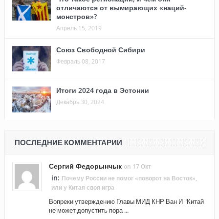
отличаются от вымирающих «наций-
монстров»?
Апрель 15, 2019
Союз Свободной Сибири
Февраль 08, 2017
Итоги 2024 года в Эстонии
Декабрь 30, 2024
ПОСЛЕДНИЕ КОММЕНТАРИИ
Сергий Федорынчык
on 17 Окт
in:
Почему России не помог «поворот на Восток»,
или у Китая своя игра
Вопреки утверждению Главы МИД КНР Ван И "Китай
не может допустить пора ...