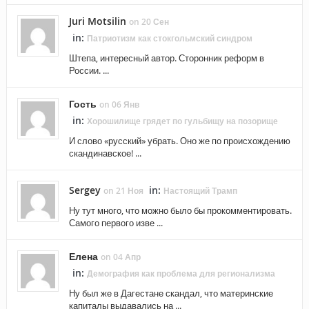
Juri Motsilin
on 20 Сен
in:
Патриотизм как стокгольмский синдром
Штепа, интересный автор. Сторонник реформ в
России. ...
Гость
on 06 Янв
in:
Хорошилище грядет по гульбищу на позорище
И слово «русский» убрать. Оно же по происхождению
скандинавское! ...
Sergey
in:
on 21 Ноя
Настоящий Трамп
Ну тут много, что можно было бы прокомментировать.
Самого первого изве ...
Елена
on 04 Апр
in:
Демография как проблема для регионализма
Ну был же в Дагестане скандал, что материнские
капиталы выдавались на ...