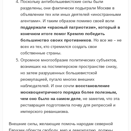
Поскольку антибольшевистские силы были
разделены, они фактически подыграли Москве в
объявлении тех или иных деятелей «иностранными
агентами». И таким образом помимо своей воли
поддержали «красный патриотизм», который в
конечном итоге помог Кремлю победить
большинство своих противников
. Но все же – не
всех из тех, кто стремился создать свои
собственные страны.
Огромное многообразие политических субъектов,
возникших на постимперском пространстве снизу,
но затем разрушенных большевистской
реоккупацией, пугало многих внешних
наблюдателей. И они сочли
восстановление
москвоцентричного порядка более полезным,
чем оно было на самом деле
, не заметив, что эта
реставрация подготовила почву для репрессий и
имперского реваншизма.
Внешние силы, желающие помочь народам северной
Евразии обрести свободу, мир и демократию, должны