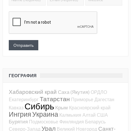
ГЕОГРАФИЯ
Хабаровский край
Саха (Якутия)
ОРДЛО
Татарстан
Екатеринбург
Приморье
Дагестан
Сибирь
Крым
Кавказ
Красноярский край
Ингрия
Украина
Калмыкия
Алтай
США
Бурятия
Подмосковье
Финляндия
Беларусь
Урал
Санкт-
Северо-Запад
Великий Новгород