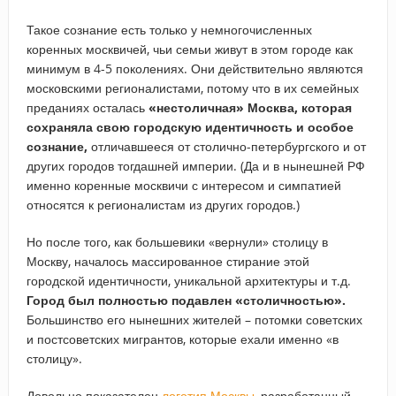
Такое сознание есть только у немногочисленных
коренных москвичей, чьи семьи живут в этом городе как
минимум в 4-5 поколениях. Они действительно являются
московскими регионалистами, потому что в их семейных
преданиях осталась
«нестоличная» Москва, которая
сохраняла свою городскую идентичность и особое
сознание,
отличавшееся от столично-петербургского и от
других городов тогдашней империи. (Да и в нынешней РФ
именно коренные москвичи с интересом и симпатией
относятся к регионалистам из других городов.)
Но после того, как большевики «вернули» столицу в
Москву, началось массированное стирание этой
городской идентичности, уникальной архитектуры и т.д.
Город был полностью подавлен «столичностью».
Большинство его нынешних жителей – потомки советских
и постсоветских мигрантов, которые ехали именно «в
столицу».
Довольно показателен
логотип Москвы
, разработанный