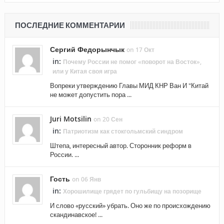
ПОСЛЕДНИЕ КОММЕНТАРИИ
Сергий Федорынчык
on 17 Окт
in:
Почему России не помог «поворот на Восток»,
или у Китая своя игра
Вопреки утверждению Главы МИД КНР Ван И "Китай
не может допустить пора ...
Juri Motsilin
on 20 Сен
in:
Патриотизм как стокгольмский синдром
Штепа, интересный автор. Сторонник реформ в
России. ...
Гость
on 06 Янв
in:
Хорошилище грядет по гульбищу на позорище
И слово «русский» убрать. Оно же по происхождению
скандинавское! ...