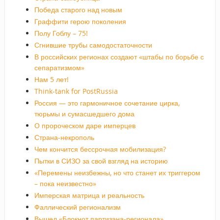
Победа старого над новым
Граффити герою поколения
Полу Гоблу – 75!
Сгнившие трубы самодостаточности
В российских регионах создают «штабы по борьбе с
сепаратизмом»
Нам 5 лет!
Think-tank for PostRussia
Россия — это гармоничное сочетание цирка,
тюрьмы и сумасшедшего дома
О пророческом даре имперцев
Страна-некрополь
Чем кончится бессрочная мобилизация?
Пытки в СИЗО за свой взгляд на историю
«Перемены неизбежны, но что станет их триггером
– пока неизвестно»
Имперская матрица и реальность
Фаллический регионализм
Вышел «Блокнот партизана-регионала»