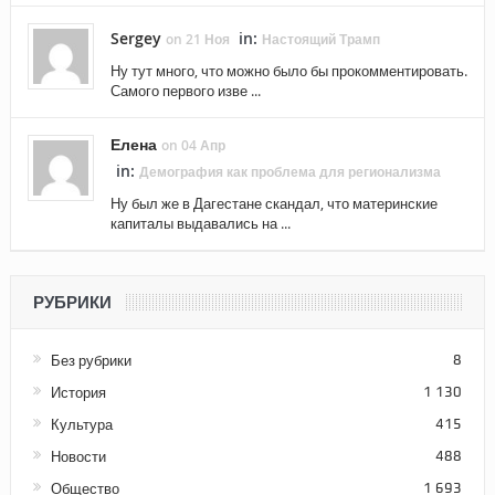
Sergey
in:
on 21 Ноя
Настоящий Трамп
Ну тут много, что можно было бы прокомментировать.
Самого первого изве ...
Елена
on 04 Апр
in:
Демография как проблема для регионализма
Ну был же в Дагестане скандал, что материнские
капиталы выдавались на ...
РУБРИКИ
Без рубрики
8
История
1 130
Культура
415
Новости
488
Общество
1 693