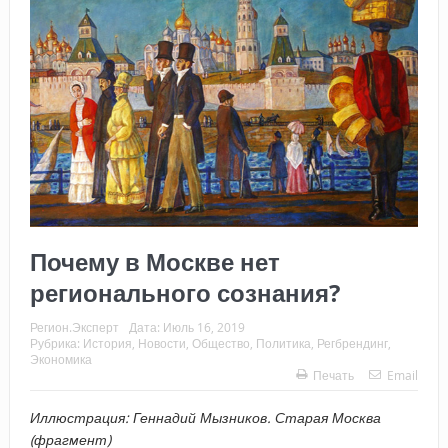
Почему в Москве нет
регионального сознания?
Регион.Эксперт
Дата:
Июль 16, 2019
Рубрика:
История
,
Новости
,
Общество
,
Политика
,
Регбрендинг
,
Экономика
Печать
Email
Иллюстрация: Геннадий Мызников. Старая Москва
(фрагмент)