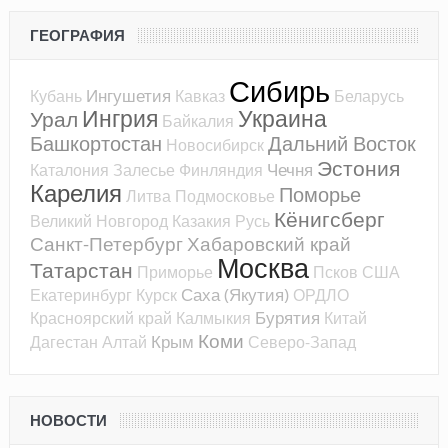
ГЕОГРАФИЯ
Сибирь
Ингушетия
Кубань
Кавказ
Беларусь
Ингрия
Украина
Урал
Байкалия
Башкортостан
Дальний Восток
Новосибирск
Эстония
Чечня
Каталония
Залесье
Финляндия
Карелия
Поморье
Литва
Подмосковье
Кёнигсберг
Великий Новгород
Казакия
Русь
Санкт-Петербург
Хабаровский край
Москва
Татарстан
Приморье
Псков
США
Саха (Якутия)
Екатеринбург
Курск
ОРДЛО
Бурятия
Красноярский край
Калмыкия
Китай
Коми
Крым
Дагестан
Алтай
Северо-Запад
НОВОСТИ