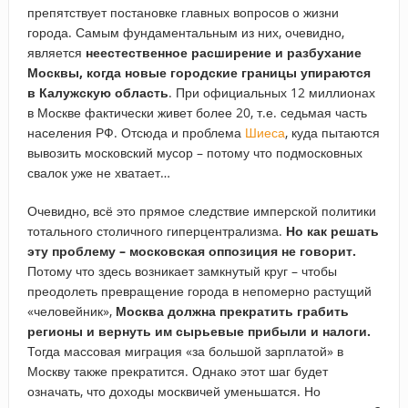
препятствует постановке главных вопросов о жизни
города. Самым фундаментальным из них, очевидно,
является
неестественное расширение и разбухание
Москвы, когда новые городские границы упираются
в Калужскую область
. При официальных 12 миллионах
в Москве фактически живет более 20, т.е. седьмая часть
населения РФ. Отсюда и проблема
Шиеса
, куда пытаются
вывозить московский мусор – потому что подмосковных
свалок уже не хватает…
Очевидно, всё это прямое следствие имперской политики
тотального столичного гиперцентрализма.
Но как решать
эту проблему – московская оппозиция не говорит.
Потому что здесь возникает замкнутый круг – чтобы
преодолеть превращение города в непомерно растущий
«человейник»,
Москва должна прекратить грабить
регионы и вернуть им сырьевые прибыли и налоги.
Тогда массовая миграция «за большой зарплатой» в
Москву также прекратится. Однако этот шаг будет
означать, что доходы москвичей уменьшатся. Но