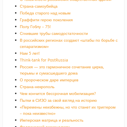
Страна-самоубийца
Победа старого над новым
Граффити герою поколения
Полу Гоблу – 75!
Сгнившие трубы самодостаточности
В российских регионах создают «штабы по борьбе с
сепаратизмом»
Нам 5 лет!
Think-tank for PostRussia
Россия — это гармоничное сочетание цирка,
тюрьмы и сумасшедшего дома
О пророческом даре имперцев
Страна-некрополь
Чем кончится бессрочная мобилизация?
Пытки в СИЗО за свой взгляд на историю
«Перемены неизбежны, но что станет их триггером
– пока неизвестно»
Имперская матрица и реальность
Фаллический регионализм