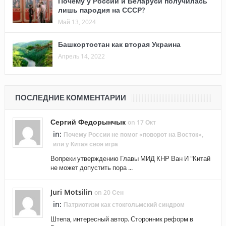
Почему у России и Беларуси получилась
лишь пародия на СССР?
Май 13, 2024
Башкортостан как вторая Украина
Апрель 14, 2022
ПОСЛЕДНИЕ КОММЕНТАРИИ
Сергий Федорынчык
on 17 Окт
in:
Почему России не помог «поворот на Восток»,
или у Китая своя игра
Вопреки утверждению Главы МИД КНР Ван И "Китай
не может допустить пора ...
Juri Motsilin
on 20 Сен
in:
Патриотизм как стокгольмский синдром
Штепа, интересный автор. Сторонник реформ в