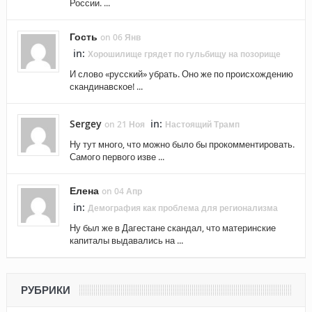
России. ...
Гость
on 06 Янв
in:
Хорошилище грядет по гульбищу на позорище
И слово «русский» убрать. Оно же по происхождению
скандинавское! ...
Sergey
in:
on 21 Ноя
Настоящий Трамп
Ну тут много, что можно было бы прокомментировать.
Самого первого изве ...
Елена
on 04 Апр
in:
Демография как проблема для регионализма
Ну был же в Дагестане скандал, что материнские
капиталы выдавались на ...
РУБРИКИ