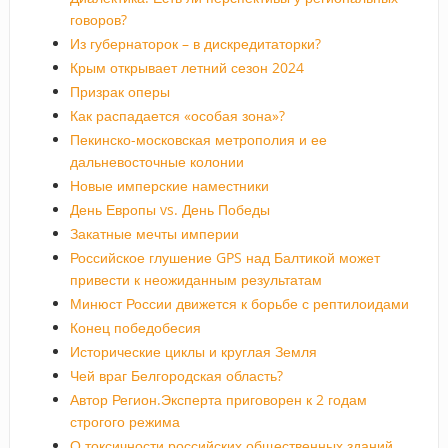
говоров?
Из губернаторок – в дискредитаторки?
Крым открывает летний сезон 2024
Призрак оперы
Как распадается «особая зона»?
Пекинско-московская метрополия и ее
дальневосточные колонии
Новые имперские наместники
День Европы vs. День Победы
Закатные мечты империи
Российское глушение GPS над Балтикой может
привести к неожиданным результатам
Минюст России движется к борьбе с рептилоидами
Конец победобесия
Исторические циклы и круглая Земля
Чей враг Белгородская область?
Автор Регион.Эксперта приговорен к 2 годам
строгого режима
О токсичности российских общественных зданий