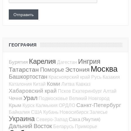
ГЕОГРАФИЯ
Карелия
Ингрия
Бурятия
Дагестан
Москва
Татарстан
Эстония
Поморье
Башкортостан
Красноярский край
Русь
Казакия
Коми
Каталония
Китай
Литва
Кавказ
Хабаровский край
Псков
Екатеринбург
Алтай
Урал
Чечня
Подмосковье
Великий Новгород
Санкт-Петербург
Крым
Курск
Калмыкия
ОРДЛО
Байкалия
США
Кубань
Новосибирск
Залесье
Украина
Саха (Якутия)
Северо-Запад
Дальний Восток
Беларусь
Приморье