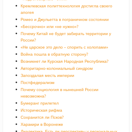
Кремлевская политтехнология достигла своего
апогея
Ромео и Джульетта в пограничном состоянии
«Бессрочно» или «не нужно»?
Почему Китай не будет забирать территории у
России?
«Не царское это дело – спорить с холопами»
Война пошла в обратную сторону?
Возникнет ли Курская Народная Республика?
Авторитарно-колониальный синдром
Запоздалая месть империи
Постфедерализм
Почему социология в нынешней России
невозможна?
Бумеранг прилетел
Историческая рифма
Сохранится ли Псков?
Харакири в Воронеже
Диалектика. Есть ли перспективы у региональных