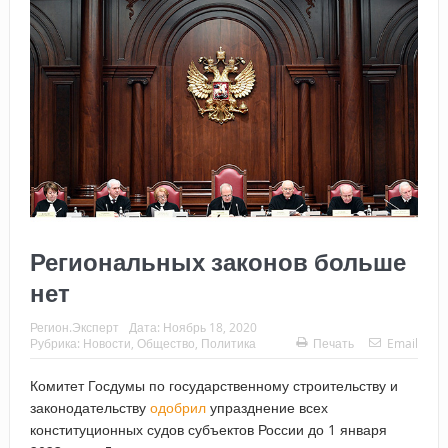
Региональных законов больше
нет
Регион.Эксперт
Дата:
Ноябрь 18, 2020
Рубрика:
Новости
,
Общество
,
Политика
Печать
Email
Комитет Госдумы по государственному строительству и
законодательству
одобрил
упразднение всех
конституционных судов субъектов России до 1 января