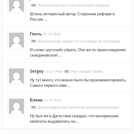
in:
Патриотизм как стокгольмский синдром
Штепа, интересный автор. Сторонник реформ в
России. ...
Гость
on 06 Янв
in:
Хорошилище грядет по гульбищу на позорище
И слово «русский» убрать. Оно же по происхождению
скандинавское! ...
Sergey
in:
on 21 Ноя
Настоящий Трамп
Ну тут много, что можно было бы прокомментировать.
Самого первого изве ...
Елена
on 04 Апр
in:
Демография как проблема для регионализма
Ну был же в Дагестане скандал, что материнские
капиталы выдавались на ...