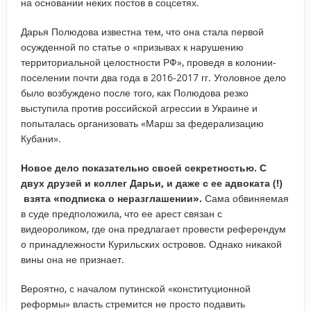
на основании неких постов в соцсетях.
Дарья Полюдова известна тем, что она стала первой
осужденной по статье о «призывах к нарушению
территориальной целостности РФ», проведя в колонии-
поселении почти два года в 2016-2017 гг. Уголовное дело
было возбуждено после того, как Полюдова резко
выступила против российской агрессии в Украине и
попыталась организовать «Марш за федерализацию
Кубани».
Новое дело показательно своей секретностью.
С
двух друзей и коллег Дарьи, и даже с ее адвоката (!)
взята «подписка о неразглашении».
Сама обвиняемая
в суде предположила, что ее арест связан с
видеороликом, где она предлагает провести референдум
о принадлежности Курильских островов. Однако никакой
вины она не признает.
Вероятно, с началом путинской «конституционной
реформы» власть стремится не просто подавить