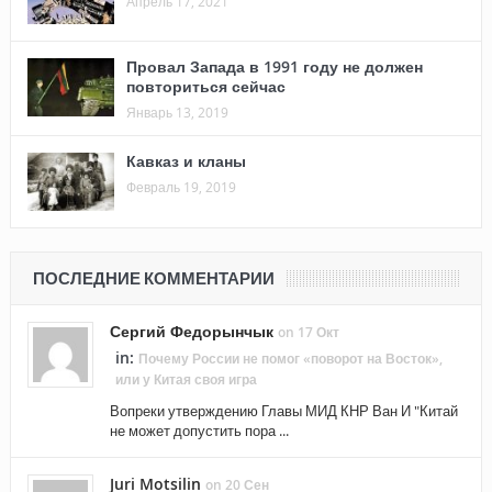
Апрель 17, 2021
Провал Запада в 1991 году не должен
повториться сейчас
Январь 13, 2019
Кавказ и кланы
Февраль 19, 2019
ПОСЛЕДНИЕ КОММЕНТАРИИ
Сергий Федорынчык
on 17 Окт
in:
Почему России не помог «поворот на Восток»,
или у Китая своя игра
Вопреки утверждению Главы МИД КНР Ван И "Китай
не может допустить пора ...
Juri Motsilin
on 20 Сен