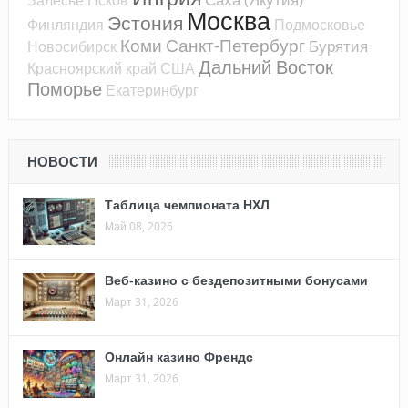
Москва
Эстония
Финляндия
Подмосковье
Коми
Санкт-Петербург
Бурятия
Новосибирск
Дальний Восток
Красноярский край
США
Поморье
Екатеринбург
НОВОСТИ
Таблица чемпионата НХЛ
Май 08, 2026
Веб-казино с бездепозитными бонусами
Март 31, 2026
Онлайн казино Френдс
Март 31, 2026