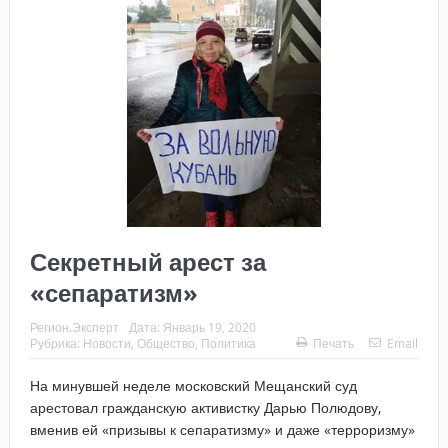
Секретный арест за
«сепаратизм»
Регион.Эксперт
Дата:
Январь 19, 2020
Рубрика:
Новости
,
Общество
,
Политика
Печать
Email
На минувшей неделе московский Мещанский суд
арестовал гражданскую активистку Дарью Полюдову,
вменив ей «призывы к сепаратизму» и даже «терроризму»