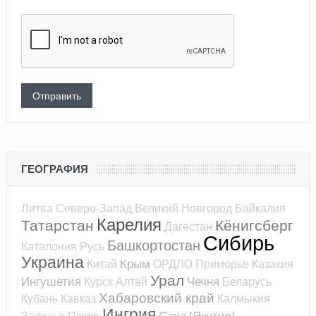
ГЕОГРАФИЯ
Литва
Северо-Запад
Великий Новгород
Байкалия
Карелия
Татарстан
Кёнигсберг
Дагестан
Сибирь
Башкортостан
Каталония
Русь
Украина
Крым
Китай
ОРДЛО
Приморье
Казакия
Урал
Ингушетия
Чечня
Курск
Алтай
Беларусь
Хабаровский край
Кубань
Кавказ
Калмыкия
Ингрия
Саха (Якутия)
Залесье
Псков