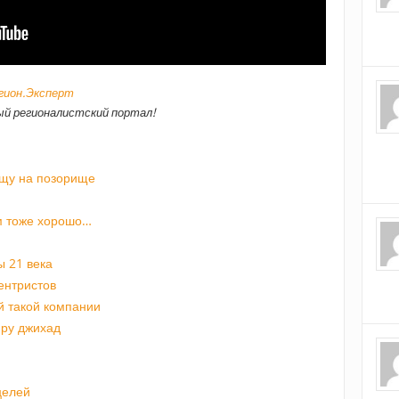
егион.Эксперт
й регионалистский портал!
ищу на позорище
м тоже хорошо…
 21 века
ентристов
й такой компании
ру джихад
целей