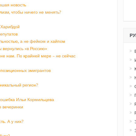
рошая новость
изм, чтобы ничего не менять?
 Харибдой
епутатов
РУ
льностью, а не фейком и хайпом
ы вернулись «в Россию»
не нам. По крайней мере – не сейчас
ппозиционных эмигрантов
никальный регион?
и ошибка Ильи Кормильцева
е вечеринки
ь. А у них?
бург?