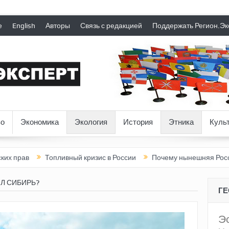
е
English
Авторы
Связь с редакцией
Поддержать Регион.Эк
о
Экономика
Экология
История
Этника
Куль
Топливный кризис в России
Почему нынешняя Россия стала ху
Л СИБИРЬ?
Г
Э