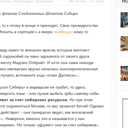
Н
литика
,
Регбрендинг
,
Экономика
Печать
Email
 с флагом Соединенных Штатов Сибири
, то к этому в конце и приходит. Свое президентство
Мочить в сортире»
, а вчера
пообещал
кому-то
?
виду каких-то внешних врагов, которые мечтают
ой паранойей он явно заразился от своего друга
 мечту Мадлен Олбрайт. И хотя она сама никогда
йских имперских кругах началась конспирологическая
х случаях, вспомните еще «план Даллеса»…
кусил Сибирь» и варварски ее грабит, то здесь
икусить язык – или лучше выбить зубы самому себе.
вет за счет сибирских ресурсов.
Но при этом
ете подчиняться Москве, то вас захватит Китай! Однако
действует – они прекрасно видят, как московский
рь
. Наверное, именно это и называется у них
ерики». Но только «дружат» они за счет сибиряков…