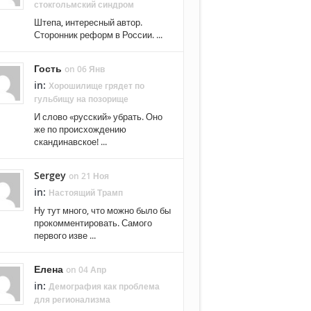
стокгольмский синдром
Штепа, интересный автор.
Сторонник реформ в России. ...
Гость
on 06 Янв
in:
Хорошилище грядет по
гульбищу на позорище
И слово «русский» убрать. Оно
же по происхождению
скандинавское! ...
Sergey
on 21 Ноя
in:
Настоящий Трамп
Ну тут много, что можно было бы
прокомментировать. Самого
первого изве ...
Елена
on 04 Апр
in:
Демография как проблема
для регионализма