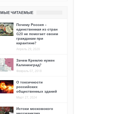
АМЫЕ ЧИТАЕМЫЕ
Почему Россия –
единственная из стран
G20 не помогает своим
гражданам при
карантине?
Апрель 29, 2020
Зачем Кремлю нужен
Калининград?
Февраль 07, 2018
О токсичности
российских
общественных зданий
Март 27, 2024
Истоки московского
мессианизма