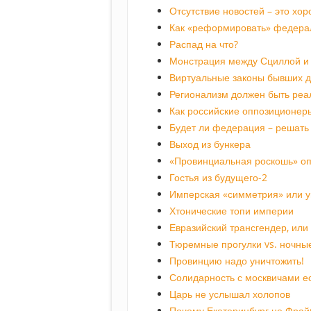
Отсутствие новостей – это хо
Как «реформировать» федерал
Распад на что?
Монстрация между Сциллой и
Виртуальные законы бывших д
Регионализм должен быть реа
Как российские оппозиционер
Будет ли федерация – решать 
Выход из бункера
«Провинциальная роскошь» о
Гостья из будущего-2
Имперская «симметрия» или у
Хтонические топи империи
Евразийский трансгендер, ил
Тюремные прогулки vs. ночны
Провинцию надо уничтожить!
Солидарность с москвичами ест
Царь не услышал холопов
Почему Екатеринбург не Фрай