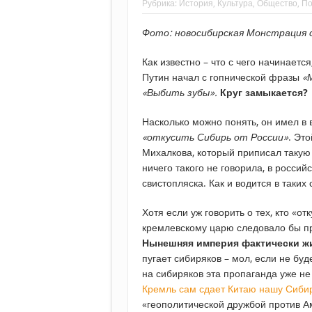
Рубрика:
История
,
Культура
,
Общество
,
По
Фото: новосибирская Монстрация
Как известно – что с чего начинается
Путин начал с гопнической фразы
«
«Выбить зубы».
Круг замыкается
Насколько можно понять, он имел в 
«откусить Сибирь от России»
. Эт
Михалкова, который приписал такую
ничего такого не говорила, в росси
свистопляска. Как и водится в таки
Хотя если уж говорить о тех, кто «от
кремлевскому царю следовало бы пр
Нынешняя империя фактически жи
пугает сибиряков – мол, если не буд
на сибиряков эта пропаганда уже не 
Кремль сам сдает Китаю нашу Сиби
«геополитической дружбой против Ам