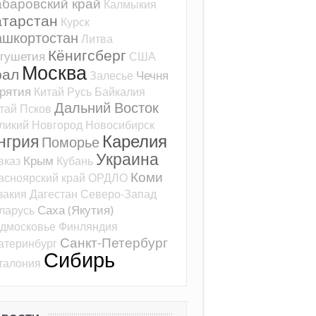
баровский край
Калмыкия
атарстан
Курск
ашкортостан
Литва
Кёнигсберг
гушетия
США
Москва
рал
Чечня
Залесье
рятия
Китай
Русь
Байкалия
Дальний Восток
тай
Псков
ликий Новгород
Новосибирск
Карелия
нгрия
Поморье
Украина
Крым
вказ
Кубань
Коми
асноярский край
ОРДЛО
закия
Дагестан
Северо-Запад
Саха (Якутия)
ларусь
дмосковье
Финляндия
Санкт-Петербург
атеринбург
Сибирь
талония