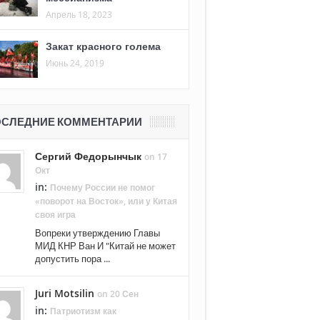
Апрель 18, 2023
Закат красного голема
Июнь 24, 2019
СЛЕДНИЕ КОММЕНТАРИИ
Сергий Федорынчык
on 17
Окт
in:
Почему России не помог
«поворот на Восток», или у Китая
своя игра
Вопреки утверждению Главы
МИД КНР Ван И "Китай не может
допустить пора ...
Juri Motsilin
on 20 Сен
in:
Патриотизм как