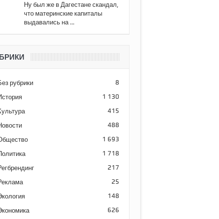
Ну был же в Дагестане скандал,
что материнские капиталы
выдавались на ...
БРИКИ
Без рубрики
8
История
1 130
Культура
415
Новости
488
Общество
1 693
Политика
1 718
Регбрендинг
217
Реклама
25
Экология
148
Экономика
626