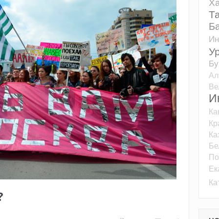
Ха
Т
Б
Ин
У
Бу
Ал
Ве
И
Ка
Кр
Ка
Бе
По
Ек
Ка
?