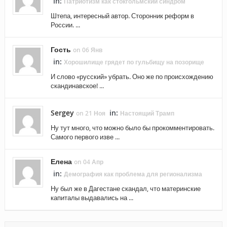
in:
Патриотизм как стокгольмский синдром
Штепа, интересный автор. Сторонник реформ в
России. ...
Гость
on 06 Янв
in:
Хорошилище грядет по гульбищу на позорище
И слово «русский» убрать. Оно же по происхождению
скандинавское! ...
Sergey
in:
on 21 Ноя
Настоящий Трамп
Ну тут много, что можно было бы прокомментировать.
Самого первого изве ...
Елена
on 04 Апр
in:
Демография как проблема для регионализма
Ну был же в Дагестане скандал, что материнские
капиталы выдавались на ...