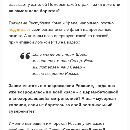
вызывает у жителей Поморья такой страх –
за что же они
на самом деле борются?
Граждане Республики Коми и Урала, например, охотно
поднимают
свои региональные флаги на протестных
акциях. А поморы пока оперируют какой-то плоской,
примитивной логикой (4’13 на видео):
Если мы не отстоим Шиес,
мы потеряем наш Север. Если
мы потеряем наш Север –
мы не возродим Россию.
Зачем мечтать о «возрождении России», когда она
уже возродилась во всей красе – с царем-батюшкой
и «похорошевшей» метрополией? А вы – мусорная
колония, если не боретесь за свой региональный
суверенитет.
Именно нынешняя имперская Россия уничтожает
свободный и чистый Север.
Столица этой самой