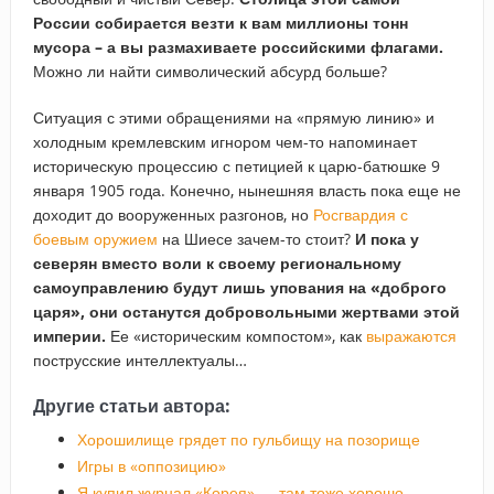
России собирается везти к вам миллионы тонн
мусора – а вы размахиваете российскими флагами.
Можно ли найти символический абсурд больше?
Ситуация с этими обращениями на «прямую линию» и
холодным кремлевским игнором чем-то напоминает
историческую процессию с петицией к царю-батюшке 9
января 1905 года. Конечно, нынешняя власть пока еще не
доходит до вооруженных разгонов, но
Росгвардия с
боевым оружием
на Шиесе зачем-то стоит?
И пока у
северян вместо воли к своему региональному
самоуправлению будут лишь упования на «доброго
царя», они останутся добровольными жертвами этой
империи.
Ее «историческим компостом», как
выражаются
пострусские интеллектуалы…
Другие статьи автора:
Хорошилище грядет по гульбищу на позорище
Игры в «оппозицию»
Я купил журнал «Корея» — там тоже хорошо…