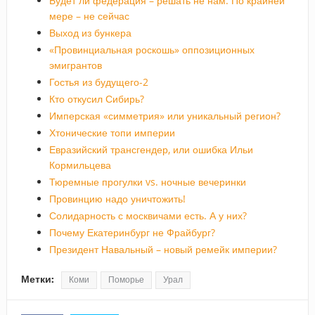
Будет ли федерация – решать не нам. По крайней
мере – не сейчас
Выход из бункера
«Провинциальная роскошь» оппозиционных
эмигрантов
Гостья из будущего-2
Кто откусил Сибирь?
Имперская «симметрия» или уникальный регион?
Хтонические топи империи
Евразийский трансгендер, или ошибка Ильи
Кормильцева
Тюремные прогулки vs. ночные вечеринки
Провинцию надо уничтожить!
Солидарность с москвичами есть. А у них?
Почему Екатеринбург не Фрайбург?
Президент Навальный – новый ремейк империи?
Метки:
Коми
Поморье
Урал