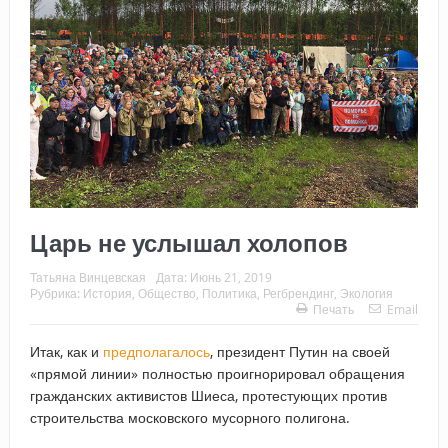
Царь не услышал холопов
Татьяна Винцевская
Дата:
Июнь 21, 2019
Рубрика:
История
,
Общество
,
Политика
,
Регбрендинг
,
Экология
Печать
Email
Итак, как и
предполагалось
, президент Путин на своей
«прямой линии» полностью проигнорировал обращения
гражданских активистов Шиеса, протестующих против
строительства московского мусорного полигона.