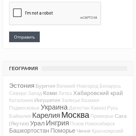
ГЕОГРАФИЯ
Эстония
Бурятия
Великий Новгород
Беларусь
Коми
Хабаровский край
Северо-Запад
Литва
Ингушетия
Каталония
Залесье
Казакия
Украина
Подмосковье
Дагестан
Кавказ
Русь
Москва
Карелия
Саха
Байкалия
Приморье
Ингрия
Урал
(Якутия)
Псков
Новосибирск
Башкортостан
Поморье
Чечня
Красноярский