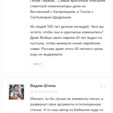
Петре Первом… Самые красочные описания
советской номенклатуры дали не
Восленский с Кагарлицким, а Гоголь с
Салтыковым-Щедриным.
Из людей 500 лет делали нелюдей. Чего вы
хотите, чтобы они в одночасье изменились?
Даже Мойша своих евреев 40 лет водил по
пустыне, чтобы вымерли ихние еврейские
совки. Русские даже этого 40-летнего срока
еще не выдержали.
REPLY
Вадим Штепа
2.1
02.07.2019 at 13:05
Михаил, ты бы лучше не комменты писал, а
развернул свои аргументы в полноценную
статью. А то наш автор из Байкалии куда-то