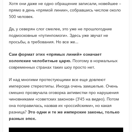
Хотя они даже не одно обращение записали, новейшее –
прямо в день «прямой линии», собравшись числом около
500 человек.
Да, у северян слог смелее, это уже не прошлогодние
подмосковные «путинпомоги». Здесь уже звучат не
просьбы, а требования. Но все же…
Сам формат этих «прямых линий» означает
холопские челобитные царю.
Поэтому в нормальных
современных странах таких шоу просто нет.
И над многими протестующими все еще довлеют
имперские стереотипы. Иногда очень замшелые. Очень
смешно прозвучала оговорка активистки про нарушения
чиновниками «советских законов» (3’45 на видео). Потом
она поправилась, назвав их «российскими», но какая
разница?
Это одни и те же имперские законы, только
разных эпох.