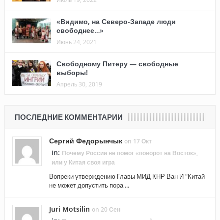
«Видимо, на Северо-Западе люди
свободнее…»
Июнь 24, 2021
Свободному Питеру — свободные
выборы!
Апрель 30, 2019
ПОСЛЕДНИЕ КОММЕНТАРИИ
Сергий Федорынчык
on 17 Окт
in:
Почему России не помог «поворот на Восток»,
или у Китая своя игра
Вопреки утверждению Главы МИД КНР Ван И "Китай
не может допустить пора ...
Juri Motsilin
on 20 Сен