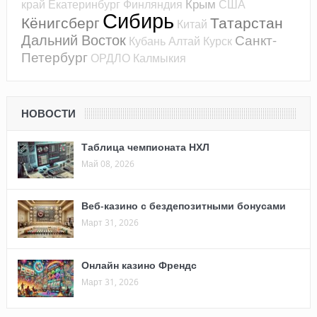
Крым
край
Екатеринбург
Финляндия
США
Сибирь
Кёнигсберг
Татарстан
Китай
Дальний Восток
Санкт-
Кубань
Алтай
Курск
Петербург
ОРДЛО
Калмыкия
НОВОСТИ
Таблица чемпионата НХЛ
Май 08, 2026
Веб-казино с бездепозитными бонусами
Март 31, 2026
Онлайн казино Френдс
Март 31, 2026