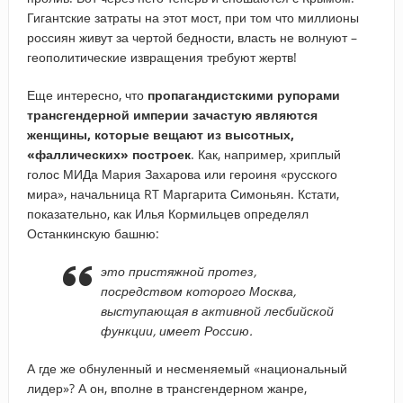
Гигантские затраты на этот мост, при том что миллионы
россиян живут за чертой бедности, власть не волнуют –
геополитические извращения требуют жертв!
Еще интересно, что
пропагандистскими
рупорами
трансгендерной империи зачастую являются
женщины, которые вещают из высотных,
«фаллических» построек
. Как, например, хриплый
голос МИДа Мария Захарова или героиня «русского
мира», начальница RT Маргарита Симоньян. Кстати,
показательно, как Илья Кормильцев определял
Останкинскую башню:
это пристяжной протез,
посредством которого Москва,
выступающая в активной лесбийской
функции, имеет Россию.
А где же обнуленный и несменяемый «национальный
лидер»? А он, вполне в трансгендерном жанре,