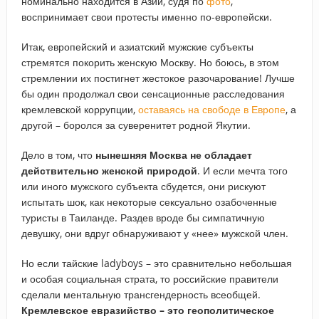
номинально находится в Азии, судя по
фото
,
воспринимает свои протесты именно по-европейски.
Итак, европейский и азиатский мужские субъекты
стремятся покорить женскую Москву. Но боюсь, в этом
стремлении их постигнет жестокое разочарование! Лучше
бы один продолжал свои сенсационные расследования
кремлевской коррупции,
оставаясь на свободе в Европе
, а
другой – боролся за суверенитет родной Якутии.
Дело в том, что
нынешняя Москва не обладает
действительно женской природой
. И если мечта того
или иного мужского субъекта сбудется, они рискуют
испытать шок, как некоторые сексуально озабоченные
туристы в Таиланде. Раздев вроде бы симпатичную
девушку, они вдруг обнаруживают у «нее» мужской член.
Но если тайские ladyboys – это сравнительно небольшая
и особая социальная страта, то российские правители
сделали ментальную трансгендерность всеобщей.
Кремлевское евразийство – это геополитическое