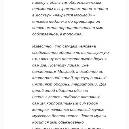
наряду с обычным общеславянским
термином в выражениях типа «пошел
в москву», «накрылся москвой» –
отсюда недалеко до превращения
этого имени нарицательного в имя
собственное, в топоним.
Известно, что самцам человека
свойственно оборонять используемую
ими вагину от посягательств других
самцов. Поэтому лицам, уже
овладевшим Москвой, а особенно ее
клиторальной зоной, присущ сильный
инстинкт обороны территории. Для
целей этой обороны обычно
используются наиболее активные
самцы, корпоративным символом
которых является резиновый муляж
мужского достоинства. Этот муляж
носится ими обыкновенно
притороченным к поясу, а в момент