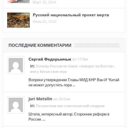
Март 26, 2024
Русский национальный проект мертв
Июль 02, 2024
ПОСЛЕДНИЕ КОММЕНТАРИИ
Сергий Федорынчык
on 17 Окт
in:
Почему России не помог «поворот на Восток»,
или у Китая своя игра
Вопреки утверждению Главы МИД КНР Ван И "Китай
не может допустить пора ...
Juri Motsilin
on 20 Сен
in:
Патриотизм как стокгольмский синдром
Штепа, интересный автор. Сторонник реформ в
России. ...