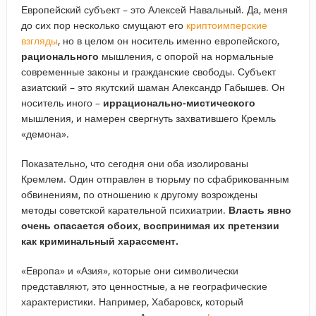
Европейский субъект – это Алексей Навальный. Да, меня
до сих пор несколько смущают его
криптоимперские
взгляды
, но в целом он носитель именно европейского,
рационального
мышления, с опорой на нормальные
современные законы и гражданские свободы. Субъект
азиатский – это якутский шаман Александр Габышев. Он
носитель иного –
иррационально-мистического
мышления, и намерен свергнуть захватившего Кремль
«демона».
Показательно, что сегодня они оба изолированы
Кремлем. Один отправлен в тюрьму по сфабрикованным
обвинениям, по отношению к другому возрождены
методы советской карательной психиатрии.
Власть явно
очень опасается обоих
,
воспринимая их претензии
как криминальный харассмент.
«Европа» и «Азия», которые они символически
представляют, это ценностные, а не географические
характеристики. Например, Хабаровск, который