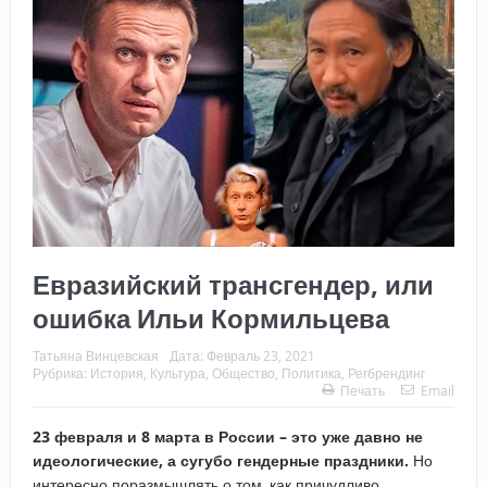
Евразийский трансгендер, или
ошибка Ильи Кормильцева
Татьяна Винцевская
Дата:
Февраль 23, 2021
Рубрика:
История
,
Культура
,
Общество
,
Политика
,
Регбрендинг
Печать
Email
23 февраля и 8 марта в России – это уже давно не
идеологические, а сугубо гендерные праздники.
Но
интересно поразмышлять о том, как причудливо