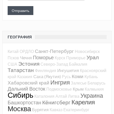
ГЕОГРАФИЯ
Санкт-Петербург
Китай
ОРДЛО
Новосибирск
Урал
Поморье
Чечня
Псков
Курск
Приморье
Эстония
США
Северо-Запад
Байкалия
Татарстан
Ингушетия
Финляндия
Красноярский
Коми
Саха (Якутия)
край
Казакия
Русь
Кубань
Ингрия
Хабаровский край
Залесье
Беларусь
Дальний Восток
Крым
Подмосковье
Калмыкия
Сибирь
Украина
Каталония
Алтай
Литва
Карелия
Кёнигсберг
Башкортостан
Москва
Бурятия
Кавказ
Екатеринбург