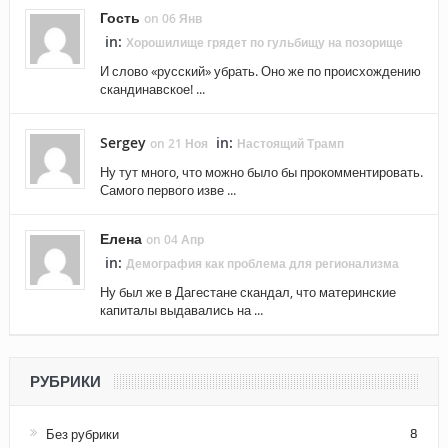
Гость
on 06 Янв
in:
Хорошилище грядет по гульбищу на позорище
И слово «русский» убрать. Оно же по происхождению
скандинавское! ...
Sergey
in:
on 21 Ноя
Настоящий Трамп
Ну тут много, что можно было бы прокомментировать.
Самого первого изве ...
Елена
on 04 Апр
in:
Демография как проблема для регионализма
Ну был же в Дагестане скандал, что материнские
капиталы выдавались на ...
РУБРИКИ
Без рубрики
8