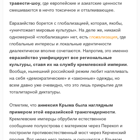
травести-шоу
, где европейские и азиатские ценности
смешиваются в нечто токсичное и отталкивающее.
Евразийство борется с глобализацией, которая, якобы,
«уничтожает мировые культуры». На деле же, никакой
одномерной «глобализации» нет, есть
гло
к
ализация
, где
глобальные интересы и локальные идентичности
диалектически вполне сочетаются. Напротив, это именно
евразийство унифицирует все региональные
культуры, ставя их на службу кремлевской империи
.
Вообще, нынешний российский режим любит напяливать
на себя «демократические» и «законные» одежды, но
всем давно уже очевидно, что это лишь прикрытие для
тоталитарной диктатуры.
Отметим, что
аннексия Крыма была наглядным
примером этой евразийской трансгендерности
.
Кремлевские имперцы обрубили естественное
сообщение полуострова с материком через Перекоп и
построили противоестественный мост через Керченский
пролив. Вот через него теперь и сношаются с Крымом.