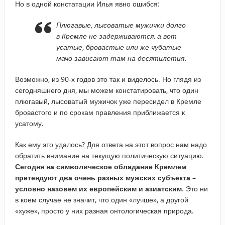
Но в одной констатации Илья явно ошибся:
Плюгавые, лысоватые мужички долго
в Кремле не задерживаются, а вот
усатые, бровастые или же чубатые
мачо зависают там на десятилетия.
Возможно, из 90-х годов это так и виделось. Но глядя из
сегодняшнего дня, мы можем констатировать, что один
плюгавый, лысоватый мужичок уже пересидел в Кремле
бровастого и по срокам правления приближается к
усатому.
Как ему это удалось? Для ответа на этот вопрос нам надо
обратить внимание на текущую политическую ситуацию.
Сегодня на символическое обладание Кремлем
претендуют два очень разных мужских субъекта –
условно назовем их европейским и азиатским
. Это ни
в коем случае не значит, что один «лучше», а другой
«хуже», просто у них разная онтологическая природа.