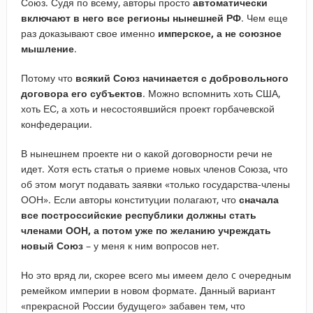
Союз. Судя по всему, авторы просто
автоматически
включают в него все регионы нынешней РФ
. Чем еще
раз доказывают свое именно
имперское, а не союзное
мышление
.
Потому что
всякий Союз начинается с добровольного
договора его субъектов
. Можно вспомнить хоть США,
хоть ЕС, а хоть и несостоявшийся проект горбачевской
конфедерации.
В нынешнем проекте ни о какой договорности речи не
идет. Хотя есть статья о приеме новых членов Союза, что
об этом могут подавать заявки «только государства-члены
ООН». Если авторы конституции полагают, что
сначала
все построссийские республики должны стать
членами ООН, а потом уже по желанию учреждать
новый Союз
– у меня к ним вопросов нет.
Но это вряд ли, скорее всего мы имеем дело c очередным
ремейком империи в новом формате. Данный вариант
«прекрасной России будущего» забавен тем, что