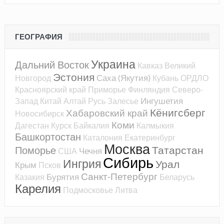
ГЕОГРАФИЯ
Украина
Дальний Восток
Кавказ
Великий
Эстония
Саха (Якутия)
Новгород
Кубань
ОРДЛО
Красноярский край
Приморье
Финляндия
Северо-
Ингушетия
Запад
Китай
Алтай
Русь
Залесье
Кёнигсберг
Хабаровский край
Новосибирск
Коми
Дагестан
Курск
Байкалия
Калмыкия
Башкортостан
Каталония
Екатеринбург
Москва
Татарстан
Поморье
Чечня
США
Сибирь
Ингрия
Урал
Крым
Псков
Санкт-Петербург
Бурятия
Казакия
Беларусь
Карелия
Подмосковье
Литва