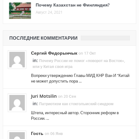
Почему Казахстан не Финляндия?
Август 24, 2021
ПОСЛЕДНИЕ КОММЕНТАРИИ
Сергий Федорынчык
on 17 Окт
in:
Почему России не помог «поворот на Восток»,
или у Китая своя игра
Вопреки утверждению Главы МИД КНР Ван И "Китай
не может допустить пора ...
Juri Motsilin
on 20 Сен
in:
Патриотизм как стокгольмский синдром
Штепа, интересный автор. Сторонник реформ в
России. ...
Гость
on 06 Янв