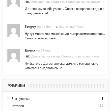
in:
Хорошилище грядет по гульбищу на позорище
И слово «русский» убрать. Оно же по происхождению
скандинавское! ...
Sergey
in:
on 21 Ноя
Настоящий Трамп
Ну тут много, что можно было бы прокомментировать.
Самого первого изве ...
Елена
on 04 Апр
in:
Демография как проблема для регионализма
Ну был же в Дагестане скандал, что материнские
капиталы выдавались на ...
РУБРИКИ
Без рубрики
8
История
1 130