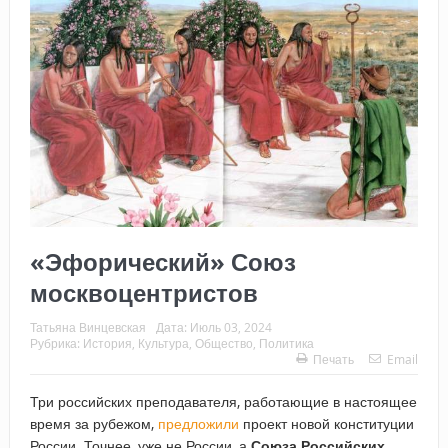
«Эфорический» Союз
москвоцентристов
Татьяна Винцевская
Дата:
Июль 03, 2024
Рубрика:
История
,
Культура
,
Общество
,
Политика
Печать
Email
Три российских преподавателя, работающие в настоящее
время за рубежом,
предложили
проект новой конституции
России. Точнее, уже не России, а
Союза Российских