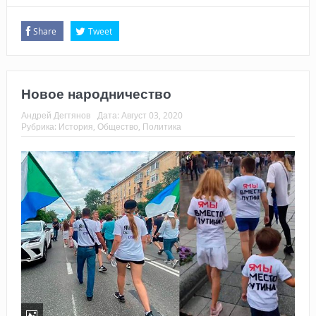
Share
Tweet
Новое народничество
Андрей Дегтянов
Дата:
Август 03, 2020
Рубрика:
История
,
Общество
,
Политика