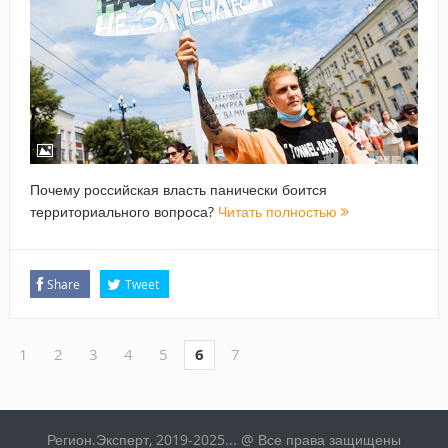
Почему российская власть панически боится
территориального вопроса?
Читать полностью
Share
Tweet
1
2
3
4
5
6
7
Регион.Эксперт, 2019-2025... @ Все права защищены