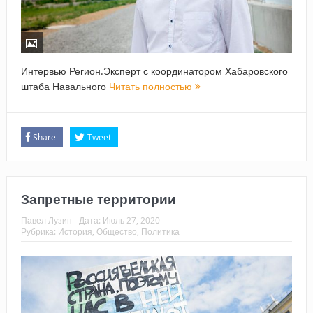
Интервью Регион.Эксперт с координатором Хабаровского
штаба Навального
Читать полностью
Share
Tweet
Запретные территории
Павел Лузин
Дата:
Июль 27, 2020
Рубрика:
История
,
Общество
,
Политика