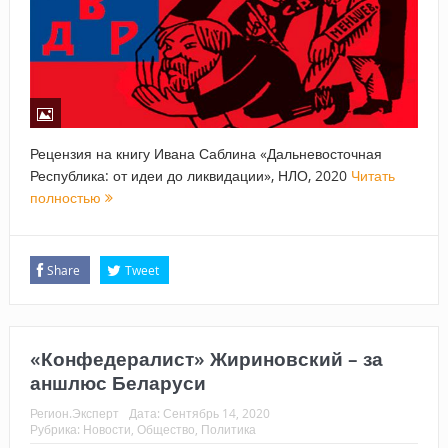
Рецензия на книгу Ивана Саблина «Дальневосточная
Республика: от идеи до ликвидации», НЛО, 2020
Читать
полностью
Share
Tweet
«Конфедералист» Жириновский – за
аншлюс Беларуси
Регион.Эксперт
Дата:
Сентябрь 14, 2020
Рубрика:
Новости
,
Общество
,
Политика