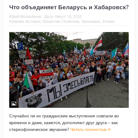
Что объединяет Беларусь и Хабаровск?
Юрий Москаленко
Дата:
Август 18, 2020
Рубрика:
История
,
Общество
,
Политика
,
Экономика
,
Этника
Случайно ли их гражданские выступления совпали во
времени и даже, кажется, дополняют друг друга – как
стереофоническое звучание?
Читать полностью