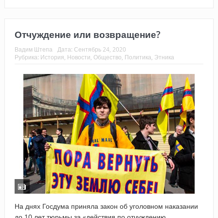
Отчуждение или возвращение?
Вадим Штепа
Дата:
Сентябрь 24, 2020
Рубрика:
История
,
Новости
,
Общество
,
Политика
,
Этника
На днях Госдума приняла закон об уголовном наказании
до 10 лет тюрьмы за «действия по отчуждению