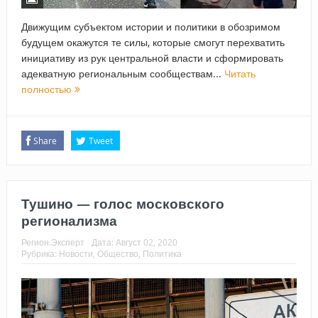
Движущим субъектом истории и политики в обозримом
будущем окажутся те силы, которые смогут перехватить
инициативу из рук центральной власти и сформировать
адекватную региональным сообществам...
Читать
полностью
Share
Tweet
Тушино — голос московского
регионализма
Регион.Эксперт
Дата:
Август 02, 2020
Рубрика:
Новости
,
Общество
,
Политика