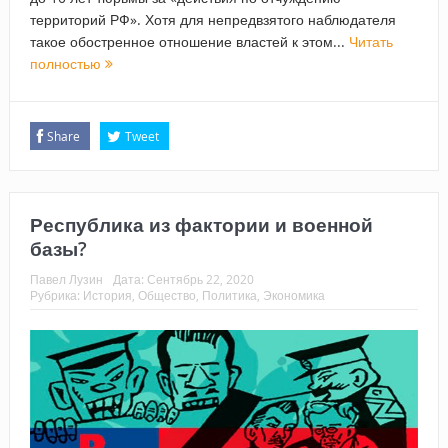
территорий РФ». Хотя для непредвзятого наблюдателя
такое обостренное отношение властей к этом...
Читать
полностью
Share
Tweet
Республика из фактории и военной
базы?
Павел Лузин
Дата:
Сентябрь 22, 2020
Рубрика:
История
,
Общество
,
Политика
,
Экономика