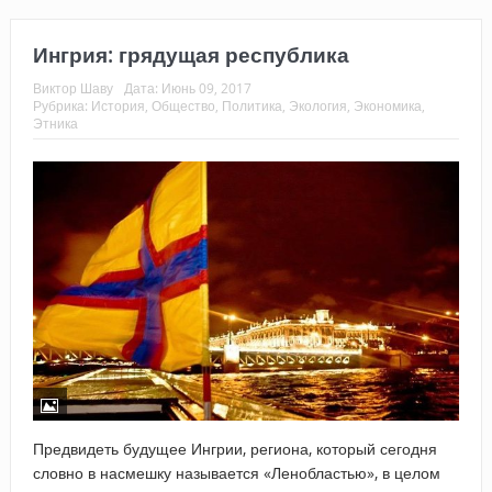
Ингрия: грядущая республика
Виктор Шаву
Дата:
Июнь 09, 2017
Рубрика:
История
,
Общество
,
Политика
,
Экология
,
Экономика
,
Этника
Предвидеть будущее Ингрии, региона, который сегодня
словно в насмешку называется «Ленобластью», в целом