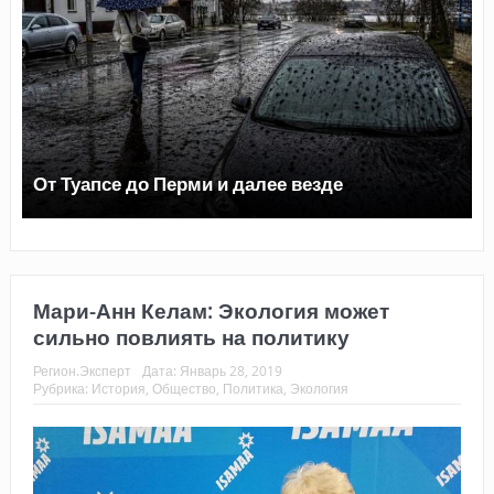
От Туапсе до Перми и далее везде
Мари-Анн Келам: Экология может
сильно повлиять на политику
Регион.Эксперт
Дата:
Январь 28, 2019
Рубрика:
История
,
Общество
,
Политика
,
Экология