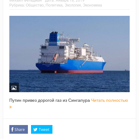
Михаил Фельдман
Дата:
Январь 18, 2019
Рубрика:
Общество
,
Политика
,
Экология
,
Экономика
Путин привез дорогой газ из Сингапура
Читать полностью
Share
Tweet