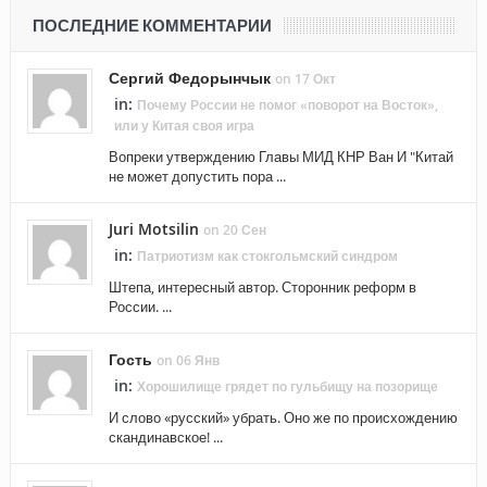
ПОСЛЕДНИЕ КОММЕНТАРИИ
Сергий Федорынчык
on 17 Окт
in:
Почему России не помог «поворот на Восток»,
или у Китая своя игра
Вопреки утверждению Главы МИД КНР Ван И "Китай
не может допустить пора ...
Juri Motsilin
on 20 Сен
in:
Патриотизм как стокгольмский синдром
Штепа, интересный автор. Сторонник реформ в
России. ...
Гость
on 06 Янв
in:
Хорошилище грядет по гульбищу на позорище
И слово «русский» убрать. Оно же по происхождению
скандинавское! ...