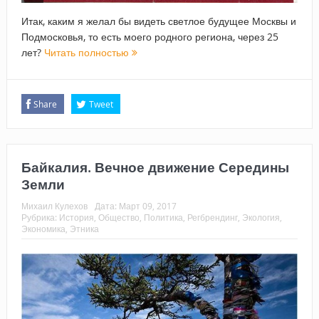
Итак, каким я желал бы видеть светлое будущее Москвы и
Подмосковья, то есть моего родного региона, через 25
лет?
Читать полностью
Share
Tweet
Байкалия. Вечное движение Середины
Земли
Михаил Кулехов
Дата:
Март 09, 2017
Рубрика:
История
,
Общество
,
Политика
,
Регбрендинг
,
Экология
,
Экономика
,
Этника