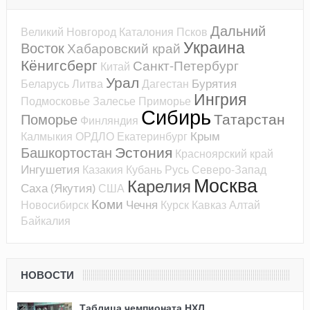
Дальний
Великий Новгород
Каталония
Псков
Украина
Восток
Хабаровский край
Кёнигсберг
Санкт-Петербург
Китай
Урал
Бурятия
Беларусь
Литва
Дагестан
Ингрия
Подмосковье
Залесье
Приморье
Сибирь
Татарстан
Поморье
Финляндия
Крым
Калмыкия
ОРДЛО
Екатеринбург
Эстония
Башкортостан
Красноярский край
Ингушетия
Казакия
Кубань
Русь
Северо-Запад
Москва
Карелия
Саха (Якутия)
США
Коми
Чечня
Новосибирск
Курск
Кавказ
Алтай
Байкалия
НОВОСТИ
Таблица чемпионата НХЛ