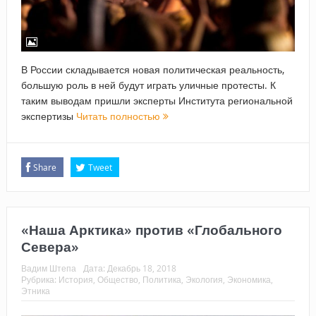
В России складывается новая политическая реальность,
большую роль в ней будут играть уличные протесты. К
таким выводам пришли эксперты Института региональной
экспертизы
Читать полностью
Share
Tweet
«Наша Арктика» против «Глобального
Севера»
Вадим Штепа
Дата:
Декабрь 18, 2018
Рубрика:
История
,
Общество
,
Политика
,
Экология
,
Экономика
,
Этника