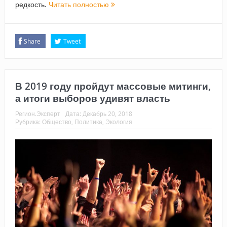
редкость.
Читать полностью
Share
Tweet
В 2019 году пройдут массовые митинги,
а итоги выборов удивят власть
Регион.Эксперт
Дата:
Декабрь 20, 2018
Рубрика:
Общество
,
Политика
,
Экология