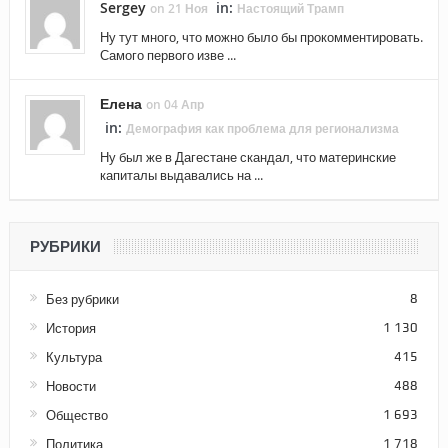
Sergey
in:
on 21 Ноя
Настоящий Трамп
Ну тут много, что можно было бы прокомментировать.
Самого первого изве ...
Елена
on 04 Апр
in:
Демография как проблема для регионализма
Ну был же в Дагестане скандал, что материнские
капиталы выдавались на ...
РУБРИКИ
Без рубрики
8
История
1 130
Культура
415
Новости
488
Общество
1 693
Политика
1 718