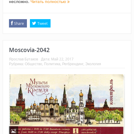
несложно.
Читать полностью
Share
Tweet
Moscovia-2042
Ярослав Бутаков
Дата:
Май 22, 2017
Рубрика:
Общество
,
Политика
,
Регбрендинг
,
Экология