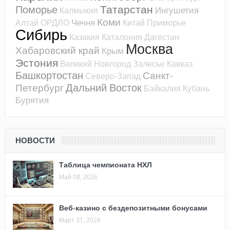
Татарстан
Поморье
Ингушетия
Калмыкия
Коми
Чечня
Алтай
ОРДЛО
Китай
Приморье
Сибирь
Казакия
Каталония
Дагестан
Москва
Хабаровский край
Крым
Эстония
Великий Новгород
Залесье
Кавказ
Башкортостан
Санкт-
Северо-Запад
Дальний Восток
Петербург
Байкалия
Кубань
Бурятия
НОВОСТИ
Таблица чемпионата НХЛ
Май 08, 2026
Веб-казино с бездепозитными бонусами
Март 31, 2026