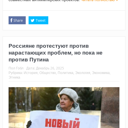
Share
Tweet
Россияне протестуют против
нарастающих проблем, но пока не
против Путина
Пол Гобл
Дата:
Декабрь 26, 2025
Рубрика:
История
,
Общество
,
Политика
,
Экология
,
Экономика
,
Этника