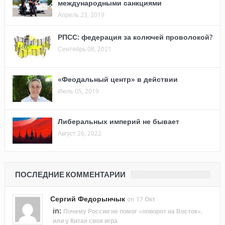
международными санкциями
Апрель 23, 2019
РПСС: федерация за колючей проволокой?
Сентябрь 08, 2021
«Феодальный центр» в действии
Июль 05, 2019
Либеральных империй не бывает
Август 26, 2022
ПОСЛЕДНИЕ КОММЕНТАРИИ
Сергий Федорынчык
on 17 Окт
in:
Почему России не помог «поворот на Восток»,
или у Китая своя игра