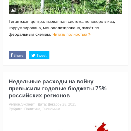
Гигантская централизованная система неповоротлива,
коррумпирована, монополизирована, живёт по
феодальным схемам.
Читать полностью
Share
Tweet
Недельные расходы на войну
превысили годовые бюджеты 75%
российских регионов
Регион.Эксперт
Дата:
Декабрь 28, 2025
Рубрика:
Политика
,
Экономика