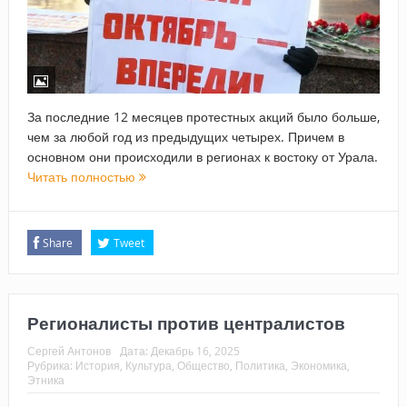
За последние 12 месяцев протестных акций было больше,
чем за любой год из предыдущих четырех. Причем в
основном они происходили в регионах к востоку от Урала.
Читать полностью
Share
Tweet
Регионалисты против централистов
Сергей Антонов
Дата:
Декабрь 16, 2025
Рубрика:
История
,
Культура
,
Общество
,
Политика
,
Экономика
,
Этника