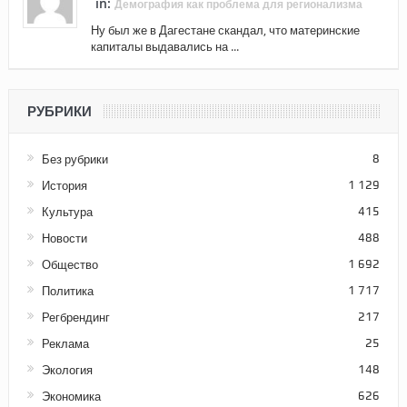
in:
Демография как проблема для регионализма
Ну был же в Дагестане скандал, что материнские
капиталы выдавались на ...
РУБРИКИ
Без рубрики
8
История
1 129
Культура
415
Новости
488
Общество
1 692
Политика
1 717
Регбрендинг
217
Реклама
25
Экология
148
Экономика
626