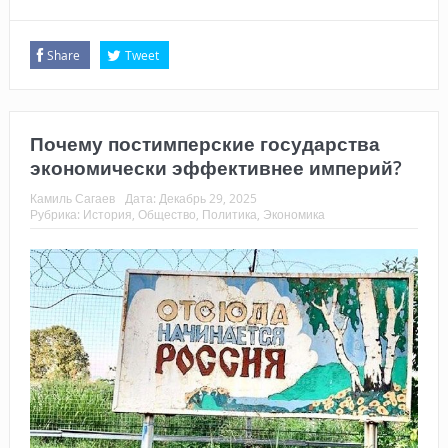
Share
Tweet
Почему постимперские государства
экономически эффективнее империй?
Камиль Сагаев
Дата:
Декабрь 29, 2025
Рубрика:
История
,
Общество
,
Политика
,
Экономика