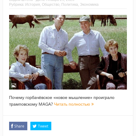
Рубрика:
История
,
Общество
,
Политика
,
Экономика
Почему горбачёвское «новое мышление» проиграло
трамповскому MAGA?
Читать полностью
Share
Tweet