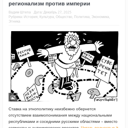
регионализм против империи
Вадим Штепа
Дата:
Декабрь 27, 2025
Рубрика:
История
,
Культура
,
Общество
,
Политика
,
Экономика
,
Этника
Ставка на этнополитику неизбежно обернется
отсутствием взаимопонимания между национальными
республиками и соседними русскими областями – вместо
совместных антиимперских проектов.
Читать полностью