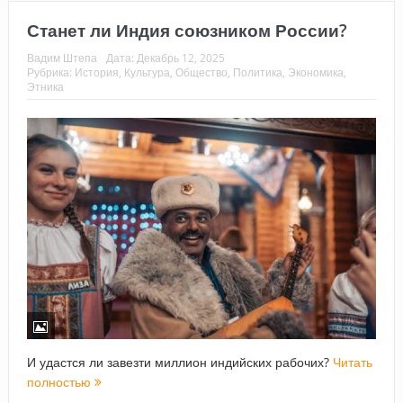
Станет ли Индия союзником России?
Вадим Штепа
Дата:
Декабрь 12, 2025
Рубрика:
История
,
Культура
,
Общество
,
Политика
,
Экономика
,
Этника
И удастся ли завезти миллион индийских рабочих?
Читать
полностью