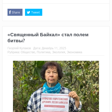
Share
Tweet
«Священный Байкал» стал полем
битвы?
Георгий Кулаков
Дата:
Декабрь 11, 2025
Рубрика:
Общество
,
Политика
,
Экология
,
Экономика