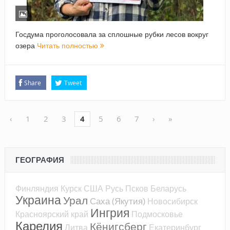
Госдума проголосовала за сплошные рубки лесов вокруг
озера
Читать полностью
Share
Tweet
‹
1
2
3
4
5
6
7
›
»
ГЕОГРАФИЯ
Финляндия
Курск
США
Русь
Псков
Беларусь
Украина
Урал
Саха (Якутия)
Новосибирск
Ингрия
Красноярский край
Подмосковье
Карелия
Кёнигсберг
Литва
Екатеринбург