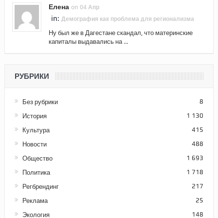
Елена
on 04 Апр
in:
Демография как проблема для регионализма
Ну был же в Дагестане скандал, что материнские
капиталы выдавались на ...
РУБРИКИ
Без рубрики
8
История
1 130
Культура
415
Новости
488
Общество
1 693
Политика
1 718
Регбрендинг
217
Реклама
25
Экология
148