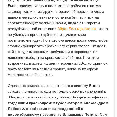
Быков красную черту в политике, встройся он в новую
систему, как многие другие «герои» той поры, его «дела
давно минувших лет» так и остались бы пылиться на
соответствующих полках. Скажем, лидер башкирской
республиканской оппозиции
Айрат Дильмухаметов
никого
не убивал, а просто публично озвучивал свои
политические идеи. Но этого оказалось достаточно, чтобы
сфальсифицировать против него серию уголовных дел и
сейчас судить военным трибуналом с перспективой
лишения свободы на срок, как за убийство. При этом
встроенных в истеблишмент «героев» из 90-х, которым он
противостоит на местном уровне, никто за их «грехи
молодости» не беспокоит.
Однако не вписавшийся в нынешнюю систему Быков
сегодня пожинает плоды не только своих приключений в
90-е, но и своего выбора в нулевые.
Войдя в конфликт с
тогдашним красноярским губернатором Александром
Лебедем, он обратился за поддержкой к
новоизбранному президенту Владимиру Путину.
Сам