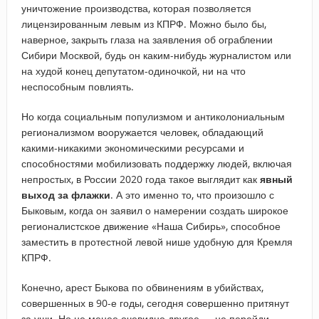
уничтожение производства, которая позволяется
лицензированным левым из КПРФ. Можно было бы,
наверное, закрыть глаза на заявления об ограблении
Сибири Москвой, будь он каким-нибудь журналистом или
на худой конец депутатом-одиночкой, ни на что
неспособным повлиять.
Но когда социальным популизмом и антиколониальным
регионализмом вооружается человек, обладающий
какими-никакими экономическими ресурсами и
способностями мобилизовать поддержку людей, включая
непростых, в России 2020 года такое выглядит как
явный
выход за флажки
. А это именно то, что произошло с
Быковым, когда он заявил о намерении создать широкое
регионалистское движение «Наша Сибирь», способное
заместить в протестной левой нише удобную для Кремля
КПРФ.
Конечно, арест Быкова по обвинениям в убийствах,
совершенных в 90-е годы, сегодня совершенно притянут
за уши. Но не менее очевидно другое — не перейди