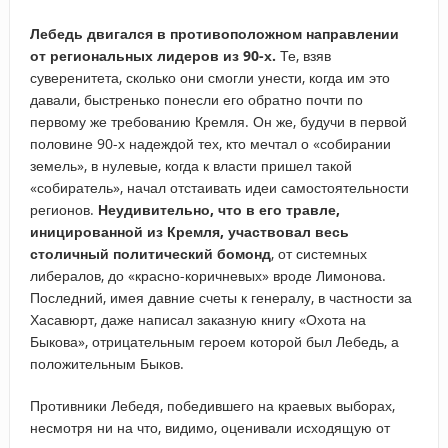
Лебедь двигался в противоположном направлении
от региональных лидеров из 90-х.
Те, взяв
суверенитета, сколько они смогли унести, когда им это
давали, быстренько понесли его обратно почти по
первому же требованию Кремля. Он же, будучи в первой
половине 90-х надеждой тех, кто мечтал о «собирании
земель», в нулевые, когда к власти пришел такой
«собиратель», начал отстаивать идеи самостоятельности
регионов.
Неудивительно, что в его травле,
иницированной из Кремля, участвовал весь
столичный политический бомонд
, от системных
либералов, до «красно-коричневых» вроде Лимонова.
Последний, имея давние счеты к генералу, в частности за
Хасавюрт, даже написал заказную книгу «Охота на
Быкова», отрицательным героем которой был Лебедь, а
положительным Быков.
Противники Лебедя, победившего на краевых выборах,
несмотря ни на что, видимо, оценивали исходящую от