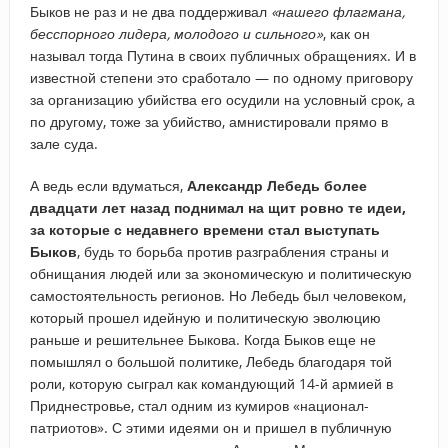
Быков не раз и не два поддерживал
«нашего флагмана,
бесспорного лидера, молодого и сильного»
, как он
называл тогда Путина в своих публичных обращениях. И в
известной степени это сработало — по одному приговору
за организацию убийства его осудили на условный срок, а
по другому, тоже за убийство, амнистировали прямо в
зале суда.
А ведь если вдуматься,
Александр Лебедь более
двадцати лет назад поднимал на щит ровно те идеи,
за которые с недавнего времени стал выступать
Быков
, будь то борьба против разграбления страны и
обнищания людей или за экономическую и политическую
самостоятельность регионов. Но Лебедь был человеком,
который прошел идейную и политическую эволюцию
раньше и решительнее Быкова. Когда Быков еще не
помышлял о большой политике, Лебедь благодаря той
роли, которую сыграл как командующий 14-й армией в
Приднестровье, стал одним из кумиров «национал-
патриотов». С этими идеями он и пришел в публичную