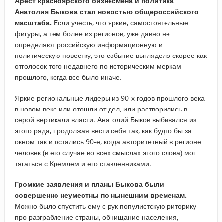
Арест красноярского бизнесмена и политика
Анатолия Быкова стал новостью общероссийского
масштаба.
Если учесть, что яркие, самостоятельные
фигуры, а тем более из регионов, уже давно не
определяют российскую информационную и
политическую повестку, это событие выглядело скорее как
отголосок того недавнего по историческим меркам
прошлого, когда все было иначе.
Яркие региональные лидеры из 90-х годов прошлого века
в новом веке или отошли от дел, или растворились в
серой вертикали власти. Анатолий Быков выбивался из
этого ряда, продолжая вести себя так, как будто бы за
окном так и остались 90-е, когда авторитетный в регионе
человек (в его случае во всех смыслах этого слова) мог
тягаться с Кремлем и его ставленниками.
Громкие заявления и планы Быкова были
совершенно неуместны по нынешним временам.
Можно было спустить ему с рук популистскую риторику
про разграбление страны, обнищание населения,