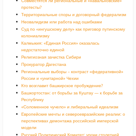
Совместятся ли региональные и «навальновские»
протесты?
Территориальные споры и договорный федерализм
Неовалидизм или работа над ошибками
Суд по «ингушскому делу» как приговор путинскому
колониализму
Калмыкия: «Единая Россия» оказалась
недостаточно единой
Религиозная зачистка Сибири
Прокуратор Дагестана
Региональные выборы – контраст «федеративной»
России и «унитарной» Чехии
Кто возглавит башкирское пробуждение?
Башкортостан: от борьбы за Куштау — к борьбе за
Республику
«Соломенное чучело» и либеральный идеализм
Европейские мечты и североевразийские реалии: о
перспективах демонтажа российской имперской
модели
Русский Политический Комитет: уроки столетней