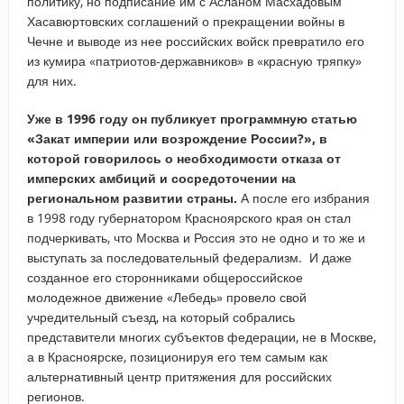
политику, но подписание им с Асланом Масхадовым
Хасавюртовских соглашений о прекращении войны в
Чечне и выводе из нее российских войск превратило его
из кумира «патриотов-державников» в «красную тряпку»
для них.
Уже в 1996 году он публикует программную статью
«Закат империи или возрождение России?», в
которой говорилось о необходимости отказа от
имперских амбиций и сосредоточении на
региональном развитии страны.
А после его избрания
в 1998 году губернатором Красноярского края он стал
подчеркивать, что Москва и Россия это не одно и то же и
выступать за последовательный федерализм. И даже
созданное его сторонниками общероссийское
молодежное движение «Лебедь» провело свой
учредительный съезд, на который собрались
представители многих субъектов федерации, не в Москве,
а в Красноярске, позиционируя его тем самым как
альтернативный центр притяжения для российских
регионов.