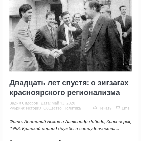
Двадцать лет спустя: о зигзагах
красноярского регионализма
Вадим Сидоров
Дата:
Май 13, 2020
Рубрика:
История
,
Общество
,
Политика
Печать
Email
Фото: Анатолий Быков и Александр Лебедь, Красноярск,
1998. Краткий период дружбы и сотрудничества…