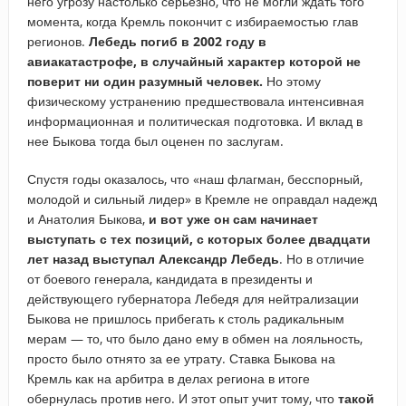
него угрозу настолько серьезно, что не могли ждать того
момента, когда Кремль покончит с избираемостью глав
регионов.
Лебедь погиб в 2002 году в
авиакатастрофе, в случайный характер которой не
поверит ни один разумный человек.
Но этому
физическому устранению предшествовала интенсивная
информационная и политическая подготовка. И вклад в
нее Быкова тогда был оценен по заслугам.
Спустя годы оказалось, что «наш флагман, бесспорный,
молодой и сильный лидер» в Кремле не оправдал надежд
и Анатолия Быкова,
и вот уже он сам начинает
выступать с тех позиций, с которых более двадцати
лет назад выступал Александр Лебедь
. Но в отличие
от боевого генерала, кандидата в президенты и
действующего губернатора Лебедя для нейтрализации
Быкова не пришлось прибегать к столь радикальным
мерам — то, что было дано ему в обмен на лояльность,
просто было отнято за ее утрату. Ставка Быкова на
Кремль как на арбитра в делах региона в итоге
обернулась против него. И этот опыт учит тому, что
такой