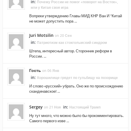
in:
Почему России не помог «поворот на Восток»,
или у Китая своя игра
Вопреки утверждению Главы МИД КНР Ван И "Китай
не может допустить пора ...
Juri Motsilin
on 20 Сен
in:
Патриотизм как стокгольмский синдром
Штепа, интересный автор. Сторонник реформ в
России. ...
Гость
on 06 Янв
in:
Хорошилище грядет по гульбищу на позорище
И слово «русский» убрать. Оно же по происхождению
скандинавское! ...
Sergey
in:
on 21 Ноя
Настоящий Трамп
Ну тут много, что можно было бы прокомментировать.
Самого первого изве ...