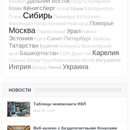
Дальний Восток
Казакия
ОРДЛО
Калмыкия
Кёнигсберг
Коми
Крым
Алтай
Екатеринбург
Сибирь
Псков
Приморье
Каталония
Поморье
Финляндия
Литва
Великий Новгород
Москва
Урал
Подмосковье
Кавказ
Эстония
Санкт-Петербург
Курск
Залесье
Татарстан
Бурятия
Беларусь
Красноярский
Карелия
Башкортостан
край
США
Дагестан
Ингушетия
Северо-Запад
Русь
Новосибирск
Китай
Ингрия
Украина
Чечня
Кубань
НОВОСТИ
Таблица чемпионата НХЛ
Май 08, 2026
Веб-казино с бездепозитными бонусами