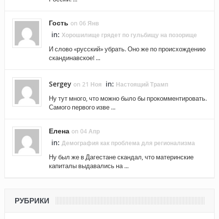
Гость
on 06 Янв
in:
Хорошилище грядет по гульбищу на позорище
И слово «русский» убрать. Оно же по происхождению
скандинавское! ...
Sergey
in:
on 21 Ноя
Настоящий Трамп
Ну тут много, что можно было бы прокомментировать.
Самого первого изве ...
Елена
on 04 Апр
in:
Демография как проблема для регионализма
Ну был же в Дагестане скандал, что материнские
капиталы выдавались на ...
РУБРИКИ