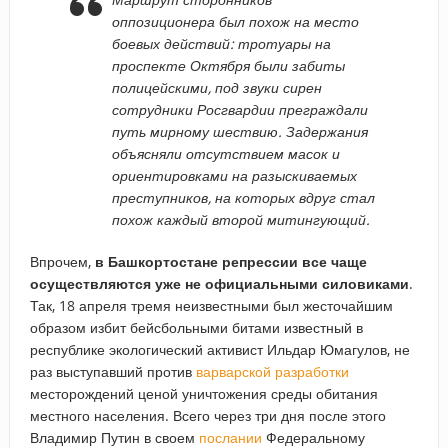
оппозиционера был похож на место
боевых действий: тротуары на
проспекте Октября были забиты
полицейскими, под звуки сирен
сотрудники Росгвардии преграждали
путь мирному шествию. Задержания
объясняли отсутствием масок и
ориентировками на разыскиваемых
преступников, на которых вдруг стал
похож каждый второй митингующий.
Впрочем,
в Башкортостане репрессии все чаще
осуществляются уже не официальными силовиками
.
Так, 18 апреля тремя неизвестными был жесточайшим
образом избит бейсбольными битами известный в
республике экологический активист Ильдар Юмагулов, не
раз выступавший против
варварской разработки
месторождений ценой уничтожения среды обитания
местного населения. Всего через три дня после этого
Владимир Путин в своем
послании
Федеральному