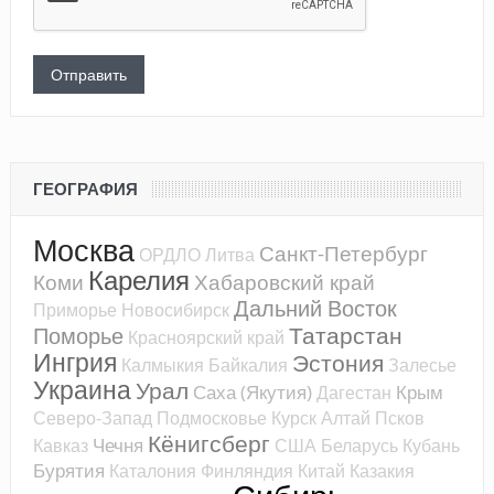
ГЕОГРАФИЯ
Москва
Санкт-Петербург
ОРДЛО
Литва
Карелия
Коми
Хабаровский край
Дальний Восток
Приморье
Новосибирск
Татарстан
Поморье
Красноярский край
Ингрия
Эстония
Калмыкия
Байкалия
Залесье
Украина
Урал
Саха (Якутия)
Крым
Дагестан
Северо-Запад
Подмосковье
Курск
Алтай
Псков
Кёнигсберг
Чечня
Кавказ
США
Беларусь
Кубань
Бурятия
Каталония
Финляндия
Китай
Казакия