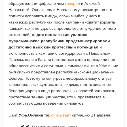
образуются эти цифры, о чем
говорил
и Алексей
Навальный. Однако если Навальному, несмотря на его
попытки исправить имидж, сложившийся у него в
кавказских республиках после кампании «хватит кормить
Кавказ», так и не удалось преодолеть отчуждение от него
их жителей, то
две поволжские условно
мусульманские республики продемонстрировали
достаточно высокий протестный потенциал
и
включенность в кампанию солидарности с Навальным.
Причем, если в Казани протестные акции проходили под
общероссийскими лозунгами и символами, то в Уфе в них
был сильно представлен республиканско-национальный
фактор. Поэтому такая угроза неформальному статусу
«электоральных султанатов», видимо, подталкивает его
бенефициаров в лице региональных властей купировать
протестные тенденции жестче, что и проявляется в
соответствующем поведении силовиков.
Сайт
Уфа.Онлайн
так
описывает
ситуацию 21 апреля:
Маршрут сторонников