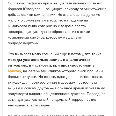
Собранию пафосно призывал делать именно то, за что
боролся Юмагулов — защищать природу от уничтожения
добывающими компаниями. Но это слова, на деле же
мало кто сомневается в том, что нападение на
Юмагулова было совершено с ведома власть
предержащих, уже давно образовавших с этими
компаниями симбиоз, которому мешал этот
природозащитник.
Это вызывает мало сомнений еще и потому, что
такие
методы уже использовались в аналогичных
ситуациях, в частности, при противостоянии в
Куштау
, на лагерь защитников которого были брошены
боевики-титушки. Но все же, одно дело — использовать
титушек для противостояния массовым протестным
акциям и совсем другое — в обычное время избивать до
полусмерти видного общественного деятеля. Последнее
выглядит уже как явный прицельный террор против
неугодных власти людей.
Да, именно власти, а не просто добывающим компаниям,