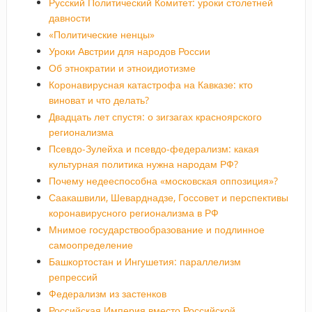
Русский Политический Комитет: уроки столетней
давности
«Политические ненцы»
Уроки Австрии для народов России
Об этнократии и этноидиотизме
Коронавирусная катастрофа на Кавказе: кто
виноват и что делать?
Двадцать лет спустя: о зигзагах красноярского
регионализма
Псевдо-Зулейха и псевдо-федерализм: какая
культурная политика нужна народам РФ?
Почему недееспособна «московская оппозиция»?
Саакашвили, Шеварднадзе, Госсовет и перспективы
коронавирусного регионализма в РФ
Мнимое государствообразование и подлинное
самоопределение
Башкортостан и Ингушетия: параллелизм
репрессий
Федерализм из застенков
Российская Империя вместо Российской