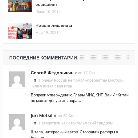
сознания?
Июль 16, 2019
Новые лишенцы
Май 19, 2021
ПОСЛЕДНИЕ КОММЕНТАРИИ
Сергий Федорынчык
on 17 Окт
in:
Почему России не помог «поворот на Восток»,
или у Китая своя игра
Вопреки утверждению Главы МИД КНР Ван И "Китай
не может допустить пора ...
Juri Motsilin
on 20 Сен
in:
Патриотизм как стокгольмский синдром
Штепа, интересный автор. Сторонник реформ в
России. ...