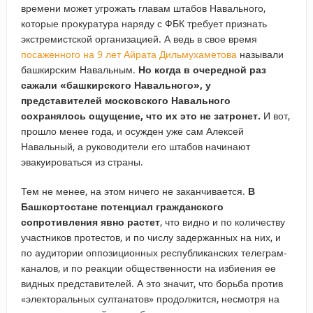
времени может угрожать главам штабов Навального,
которые прокуратура наряду с ФБК требует признать
экстремистской организацией. А ведь в свое время
посаженного на 9 лет Айрата Дильмухаметова
называли
башкирским Навальным.
Но когда в очередной раз
сажали «башкирского Навального», у
представителей московского Навального
сохранялось ощущение, что их это не затронет.
И вот,
прошло менее года, и осужден уже сам Алексей
Навальный, а руководители его штабов начинают
эвакуироваться из страны.
Тем не менее, на этом ничего не заканчивается.
В
Башкортостане потенциал гражданского
сопротивления явно растет
, что видно и по количеству
участников протестов, и по числу задержанных на них, и
по аудитории оппозиционных республиканских телеграм-
каналов, и по реакции общественности на избиения ее
видных представителей. А это значит, что борьба против
«электоральных султанатов» продолжится, несмотря на