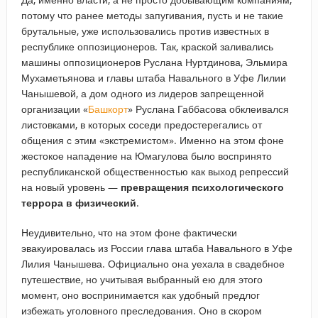
потому что ранее методы запугивания, пусть и не такие
брутальные, уже использовались против известных в
республике оппозиционеров. Так, краской заливались
машины оппозиционеров Руслана Нуртдинова, Эльмира
Мухаметьянова и главы штаба Навального в Уфе Лилии
Чанышевой, а дом одного из лидеров запрещенной
организации «
Башкорт
» Руслана Габбасова обклеивался
листовками, в которых соседи предостерегались от
общения с этим «экстремистом». Именно на этом фоне
жестокое нападение на Юмагулова было воспринято
республиканской общественностью как выход репрессий
на новый уровень —
превращения психологического
террора в физический
.
Неудивительно, что на этом фоне фактически
эвакуировалась из России глава штаба Навального в Уфе
Лилия Чанышева. Официально она уехала в свадебное
путешествие, но учитывая выбранный ею для этого
момент, оно воспринимается как удобный предлог
избежать уголовного преследования. Оно в скором