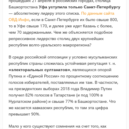
прошедших 21 апреля в российских городах, столица
Башкортостана
Уфа уступила только Санкт-Петербургу
— абсолютному лидеру этого списка.
По данным сайта
ОВД-Инфо
, если в Санкт-Петербурге их было свыше 800,
то в Уфе свыше 170, и далее уже идет Казань с более,
чем 70 задержанными. Чем же объясняется подобное
репрессивное лидерство столиц двух крупнейших
республик волго-уральского макрорегиона?
В среде российской оппозиции у условно мусульманских
республик страны сложилась устойчивая репутация т. н.
«электоральных султанатов»
, являющихся опорой
Путина и «Единой России» по процентному соотношению
голосов избирателей, поставляемых им там. В частности,
на президентских выборах 2018 года Владимир Путин
получил 82% голосов в Татарстане (и под 100% в
Нурлатском районе) и свыше 77% в Башкортостане. Что
же касается кавказских республик, то там эта цифра
превышает 90%.
Мало у кого существуют сомнения на счет того, как