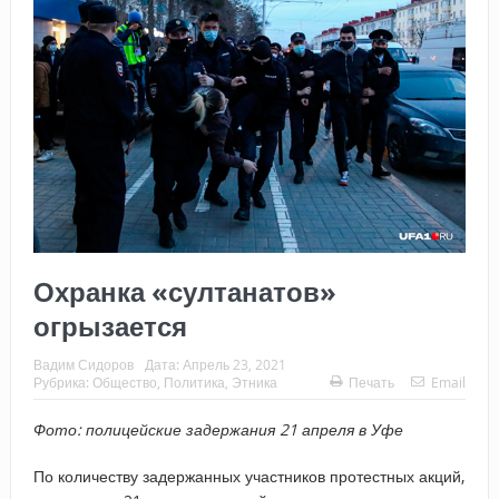
Охранка «султанатов»
огрызается
Вадим Сидоров
Дата:
Апрель 23, 2021
Рубрика:
Общество
,
Политика
,
Этника
Печать
Email
Фото: полицейские задержания 21 апреля в Уфе
По количеству задержанных участников протестных акций,