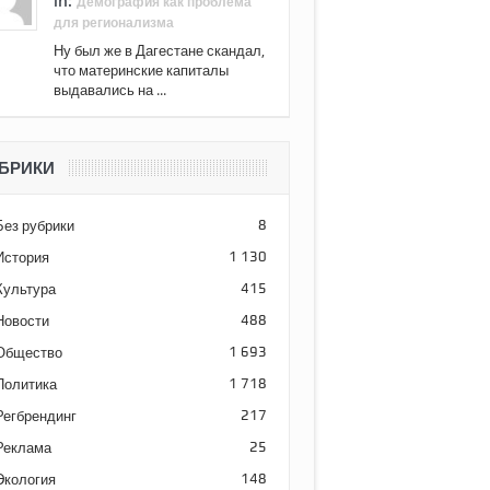
in:
Демография как проблема
для регионализма
Ну был же в Дагестане скандал,
что материнские капиталы
выдавались на ...
БРИКИ
Без рубрики
8
История
1 130
Культура
415
Новости
488
Общество
1 693
Политика
1 718
Регбрендинг
217
Реклама
25
Экология
148