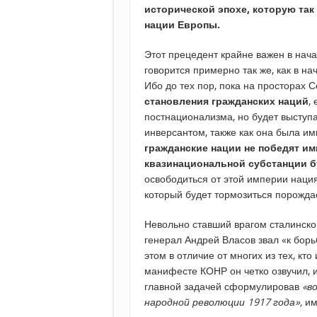
исторической эпохе, которую так
нации Европы.
Этот прецедент крайне важен в нача
говорится примерно так же, как в на
Ибо до тех пор, пока на просторах
становления
гражданских
наций
,
постнационализма, но будет выступ
инверсантом, также как она была и
гражданские нации не победят имп
квазинациональной субстанции б
освободиться от этой империи наци
который будет тормозиться порожд
Невольно ставший врагом сталинск
генерал Андрей Власов звал «к бор
этом в отличие от многих из тех, кт
манифесте КОНР он четко озвучил, 
главной задачей сформулировав
«в
народной революции 1917 года»,
им