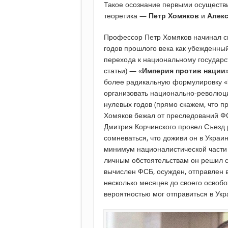
Такое осознание первыми осуществ
теоретика —
Петр Хомяков
и
Алек
Профессор Петр Хомяков начинал св
годов прошлого века как убежденны
перехода к национальному государст
статьи) — «
Империя
против
нации
более радикальную формулировку «
организовать национально-революц
нулевых годов (прямо скажем, что п
Хомяков бежал от преследований ФС
Дмитрия Корчинского провел Съезд 
сомневаться, что доживи он в Украи
минимум националистической части 
личным обстоятельствам он решил со
вычислен ФСБ, осужден, отправлен в
несколько месяцев до своего освобо
вероятностью мог отправиться в Укра