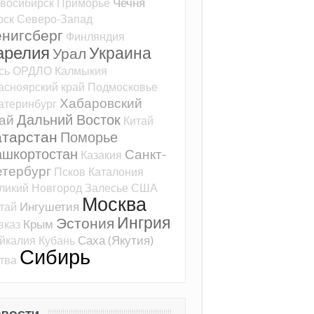
Чечня
восибирск
Приморье
рск
Северо-Запад
ёнигсберг
Финляндия
арелия
Украина
Урал
сь
ОРДЛО
Калмыкия
асноярский край
Подмосковье
Хабаровский
атеринбург
Дальний Восток
ай
Китай
атарстан
Поморье
ашкортостан
Санкт-
Казакия
тербург
Псков
Каталония
ликий Новгород
Залесье
США
Москва
Ингушетия
тай
Ингрия
Эстония
Крым
вказ
Саха (Якутия)
йкалия
Кубань
Сибирь
тва