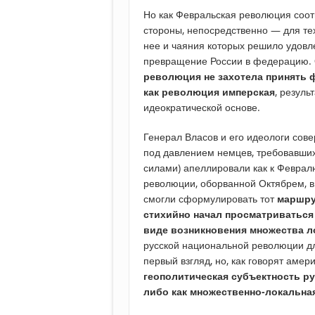
Но как Февральская революция соот
стороны, непосредственно — для тех
нее и чаяния которых решило удовл
превращение России в федерацию. 
революция не захотела принять
как революция имперская
, резуль
идеократической основе.
Генерал Власов и его идеологи сов
под давлением немцев, требовавши
силами) апеллировали как к Феврал
революции, оборванной Октябрем, в 
смогли сформулировать тот
маршру
стихийно начал просматриваться
виде возникновения множества л
русской национальной революции для
первый взгляд, но, как говорят амер
геополитическая субъектность ру
либо как множественно-локальна