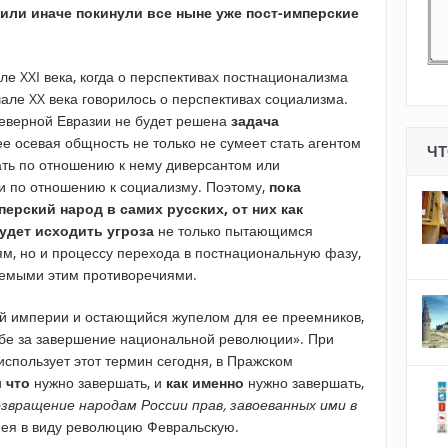
 или иначе покинули все ныне уже пост-имперские
ле XXI века, когда о перспективах постнационализма
чале XX века говорилось о перспективах социализма.
 Северной Евразии не будет решена
задача
 ее осевая общность не только не сумеет стать агентом
ЧТ
ать по отношению к нему диверсантом или
ми по отношению к социализму. Поэтому,
пока
ерский народ в самих русских, от них как
удет исходить угроза
не только пытающимся
ям, но и процессу перехода в постнациональную фазу,
аемыми этим противоречиями.
ой империи и остающийся жупелом для ее преемников,
ьбе за завершение национальной революции». При
о использует этот термин сегодня, в Пражском
и
что
нужно завершать, и
как
именно
нужно завершать,
озвращение народам России прав, завоеванных ими в
ея в виду революцию Февральскую.