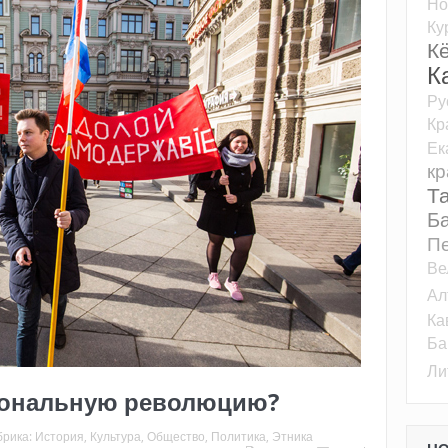
Но
Ку
К
К
Ру
Кр
Ек
кр
Т
Б
Пе
Ве
Ал
Ка
Ба
Ли
иональную революцию?
брика:
История
,
Культура
,
Общество
,
Политика
,
Этника