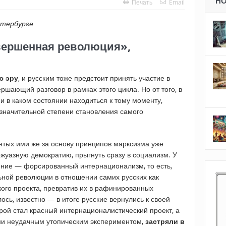
Н
Печать
Email
етербурге
авершенная революция»,
ю эру
, и русским тоже предстоит принять участие в
ршающий разговор в рамках этого цикла. Но от того, в
 и в каком состоянии находиться к тому моменту,
в значительной степени становления самого
ятых ими же за основу принципов марксизма уже
жуазную демократию, прыгнуть сразу в социализм. У
ение — форсированный интернационализм, то есть,
ной революции в отношении самих русских как
кого проекта, превратив их в рафинированных
ось, известно — в итоге русские вернулись к своей
рой стал красный интернационалистический проект, а
и неудачным утопическим экспериментом,
застряли в