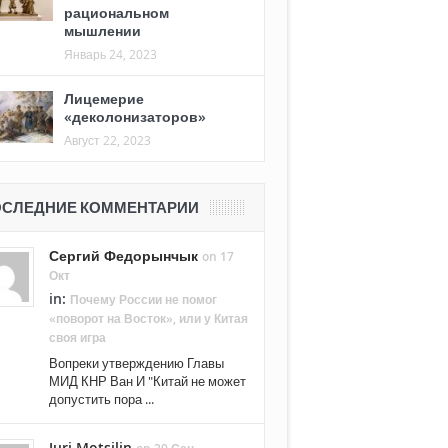
рациональном
мышлении
Январь 24, 2023
Лицемерие
«деколонизаторов»
Август 22, 2023
СЛЕДНИЕ КОММЕНТАРИИ
Сергий Федорынчык
on 17
Окт
in:
Почему России не помог
«поворот на Восток», или у Китая
своя игра
Вопреки утверждению Главы
МИД КНР Ван И "Китай не может
допустить пора ...
Juri Motsilin