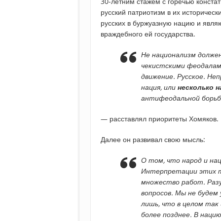
30-летним стажем с горечью констат
русский патриотизм в их историческ
русских в буржуазную нацию и явля
враждебного ей государства.
Не национализм должен
чекистскими феодалами
движение. Русское. Не
нация, или
несколько
н
антифеодальной борьб
— расставлял приоритеты Хомяков.
Далее он развивал свою мысль:
О том, что народ и на
Интерпретации этих т
множество работ. Раз
вопросов. Мы не будем
лишь, что в целом так
более позднее. В наци