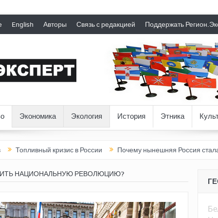
е
English
Авторы
Связь с редакцией
Поддержать Регион.Эк
о
Экономика
Экология
История
Этника
Куль
ый кризис в России
Почему нынешняя Россия стала хуже, чем 
ШИТЬ НАЦИОНАЛЬНУЮ РЕВОЛЮЦИЮ?
Г
Бе