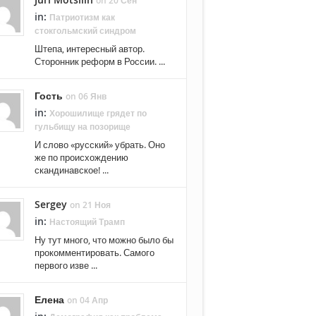
on 20 Сен
in:
Патриотизм как
стокгольмский синдром
Штепа, интересный автор.
Сторонник реформ в России. ...
Гость
on 06 Янв
in:
Хорошилище грядет по
гульбищу на позорище
И слово «русский» убрать. Оно
же по происхождению
скандинавское! ...
Sergey
on 21 Ноя
in:
Настоящий Трамп
Ну тут много, что можно было бы
прокомментировать. Самого
первого изве ...
Елена
on 04 Апр