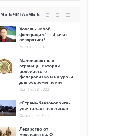
АМЫЕ ЧИТАЕМЫЕ
Хочешь новой
федерации? — Значит,
сепаратист!
Март 18, 2019
Малоизвестные
страницы истории
российского
федерализма и их уроки
для современности
Октябрь 03, 2022
«Страна-бензоколонка»
уничтожает всё живое
Февраль 18, 2020
Лекарство от
мессианства. О