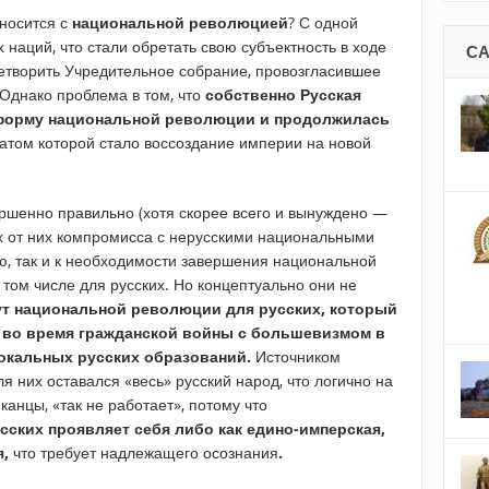
носится с
национальной революцией
? С одной
 наций, что стали обретать свою субъектность в ходе
С
етворить Учредительное собрание, провозгласившее
Однако проблема в том, что
собственно Русская
 форму национальной революции и продолжилась
татом которой стало воссоздание империи на новой
ершенно правильно (хотя скорее всего и вынуждено —
х от них компромисса с нерусскими национальными
ю, так и к необходимости завершения национальной
том числе для русских. Но концептуально они не
т национальной революции для русских, который
 во время гражданской войны с большевизмом в
окальных русских образований.
Источником
 них оставался «весь» русский народ, что логично на
иканцы, «так не работает», потому что
сских проявляет себя либо как едино-имперская,
я,
что требует надлежащего осознания
.