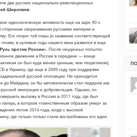
или два русских национально-революционных
сей Широпаев
.
ою идеологическую активность еще на заре 90-х
й сторонник сворачивания русскими империи и
ву. Его лозунг той поры (и название соответствующей
» позже, в нулевые годы нашего века развился в еще
Русь
против
России
». После неудачных попыток
ионное движение в России в середине — конце
рактиком он был куда менее ценным, чем теоретиком),
ПО
Б в Украину, где еще в 2009 году при поддержке
радикальной русской оппозиции. Не приходится
не до Майдана, он бы автоматически стал лидером как
русской эмиграции и добровольцев. Однако, по
вершить вылазку в Россию в 2011 году, где был
 лагерь, в котором «таинственным образом умер» за
ждения летом 2014 года, когда с высокой
ину, где только-только стали востребованы его идеи.