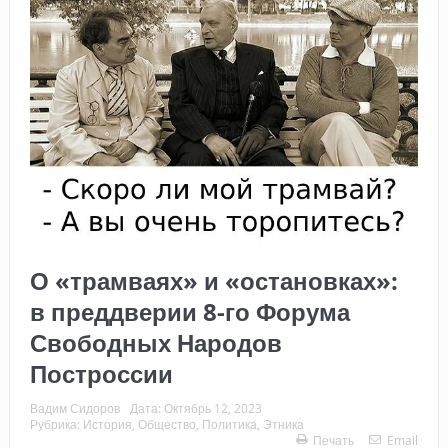
О «трамваях» и «остановках»:
в преддверии 8-го Форума
Свободных Народов
Построссии
Вадим Сидоров
Дата:
Октябрь 12, 2023
Рубрика:
История
,
Общество
,
Политика
,
Этника
Печать
Email