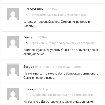
Juri Motsilin
on 20 Сен
in:
Патриотизм как стокгольмский синдром
Штепа, интересный автор. Сторонник реформ в
России. ...
Гость
on 06 Янв
in:
Хорошилище грядет по гульбищу на позорище
И слово «русский» убрать. Оно же по происхождению
скандинавское! ...
Sergey
in:
on 21 Ноя
Настоящий Трамп
Ну тут много, что можно было бы прокомментировать.
Самого первого изве ...
Елена
on 04 Апр
in:
Демография как проблема для регионализма
Ну был же в Дагестане скандал, что материнские