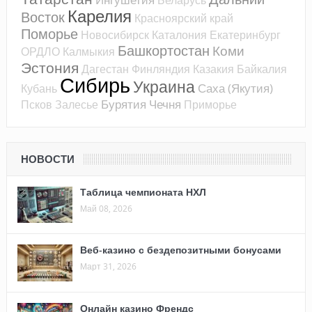
Карелия
Восток
Красноярский край
Поморье
Новосибирск
Каталония
Екатеринбург
Башкортостан
Коми
ОРДЛО
Калмыкия
Эстония
Дагестан
Финляндия
Казакия
Байкалия
Сибирь
Украина
Саха (Якутия)
Кубань
Бурятия
Чечня
Псков
Залесье
Приморье
НОВОСТИ
Таблица чемпионата НХЛ
Май 08, 2026
Веб-казино с бездепозитными бонусами
Март 31, 2026
Онлайн казино Френдс