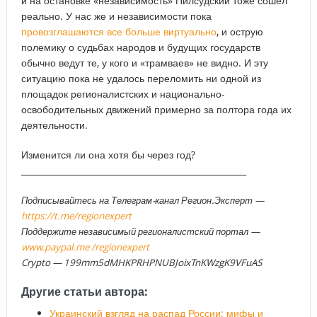
и на остановке «независимость» Пилсудский тоже сошел
реально. У нас же и независимости пока
провозглашаются все больше виртуально
, и острую
полемику о судьбах народов и будущих государств
обычно ведут те, у кого и «трамваев» не видно. И эту
ситуацию пока не удалось переломить ни одной из
площадок регионалистских и национально-
освободительных движений примерно за полтора года их
деятельности.
Изменится ли она хотя бы через год?
_____________________________________________________
Подписывайтесь на Телеграм-канал Регион.Эксперт —
https://t.me/regionexpert
Поддержите независимый регионалистский портал —
www.paypal.me /regionexpert
Crypto — 199mm5dMHKPRHPNUBJoixTnKWzgK9VFuAS
Другие статьи автора:
Украинский взгляд на распад России: мифы и