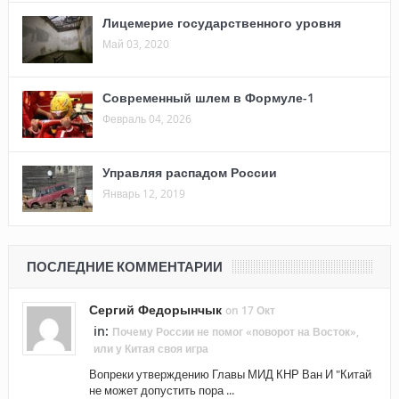
Лицемерие государственного уровня
Май 03, 2020
Современный шлем в Формуле-1
Февраль 04, 2026
Управляя распадом России
Январь 12, 2019
ПОСЛЕДНИЕ КОММЕНТАРИИ
Сергий Федорынчык
on 17 Окт
in:
Почему России не помог «поворот на Восток»,
или у Китая своя игра
Вопреки утверждению Главы МИД КНР Ван И "Китай
не может допустить пора ...