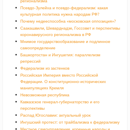
регионализма
Псевдо-Зулейха и псевдо-федерализм: какая
культурная политика нужна народам РФ?
Почему недееспособна «московская оппозиция»?
Саакашвили, Шеварднадзе, Госсовет и перспективы
коронавирусного регионализма в РФ
Мнимое государствообразование и подлинное
самоопределение
Башкортостан и Ингушетия: параллелизм
репрессий
Федерализм из застенков
Российская Империя вместо Российской
Федерации. О конституционно-исторических
манипуляциях Кремля
Невозможная республика
Кавказское генерал-губернаторство и его
перспективы
Распад Югославии: актуальный урок
Ингушский протест: от трайбализма к федерализму
Местное самоуправление, коренные народы и