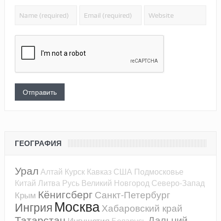
ГЕОГРАФИЯ
Урал
Алтай
Курск
Кавказ
США
Подмосковье
Китай
Литва
Русь
Великий Новгород
Северо-Запад
Кёнигсберг
Санкт-Петербург
Крым
Москва
Ингрия
Хабаровский край
Татарстан
Дальний
Ингушетия
Беларусь