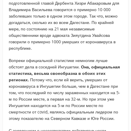
подготовленной главой Дербента Хизри Абакаровым для
Владимира Васильева говорится о примерно 10 000
заболевших только в одном этом городе. Так что, можно
догадаться, сколько их во всем Дагестане. По крайней
мере, по состоянию на 21 мая независимые
общественники вроде адвоката Зияутдина Увайсова
говорили о примерно 1000 умерших от коронавируса в
республике.
Вопреки официальной статистике немногим лучше
обстоят дела в соседней Ингушетии.
Она, официальная
статистика, весьма своеобразна в обоих этих
регионах.
Потому что, если ей верить, умерших от
коронавируса в Ингушетии больше, чем в Дагестане при
том, что последний по числу зараженных находится на 5-
м по России месте, а первая на 32-м. Но при этом уже
Ингушетия находится на 5-м по России месте по
смертности от covid, являясь официальным лидером по
этому показателю на Северном Кавказе и Юге России.
С заявлением о несоответствии действительности