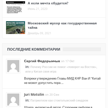
А если мечта сбудется?
Июнь 21, 2020
Московский мусор как государственная
тайна
Декабрь 09, 2021
ПОСЛЕДНИЕ КОММЕНТАРИИ
Сергий Федорынчык
on 17 Окт
in:
Почему России не помог «поворот на Восток»,
или у Китая своя игра
Вопреки утверждению Главы МИД КНР Ван И "Китай
не может допустить пора ...
Juri Motsilin
on 20 Сен
in:
Патриотизм как стокгольмский синдром
Штепа, интересный автор. Сторонник реформ в