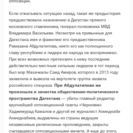
оппозиции.
Если отматывать ситуацию назад, такая же предыстория
предшествовала назначению в Дагестан прямого
московского ставленника, генерал-полковника МВД
Владимира Васильева. Несмотря на привычные для
Дагестана имя и фамилию его предшественника
Рамазана Абдулатипова, никто его как полноценного
главу республики и лидера ее народа не воспринимал.
При всех возможных претензиях к нему последним
действительно местным сильным лидером в тот период
был мэр Махачкалы Саид Амиров, которого в 2013 году
захватила и вывезла на вертолете группа захвата
российского спецназа.
При Абдулатипове же
произошла и зачистка общественно-политического
пространства Дагестана
— убиты главный редактор
крупнейшей оппозиционной газеты «Черновик»
Хаджимурад Камалов и другой ее журналист Ахмеднаби
Ахмеднабиев, выдавлены из страны ведущие
независимые религиозные проповедники, закрыты
считавшиеся оппозиционными мечети. А еще до этого,