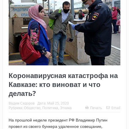
Коронавирусная катастрофа на
Кавказе: кто виноват и что
делать?
Вадим Сидоров
Дата:
Май 25, 2020
Рубрика:
Общество
,
Политика
,
Этника
Печать
Email
На прошлой неделе президент РФ Владимир Путин
провел из своего бункера удаленное совещание,