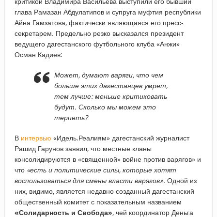
критикой Владимира Васильева выступили его бывший
глава Рамазан Абдулатипов и супруга муфтия республики
Айна Гамзатова, фактически являющаяся его пресс-
секретарем. Предельно резко высказался президент
ведущего дагестанского футбольного клуба «Анжи»
Осман Кадиев:
Может, думают варяги, что чем
больше этих дагестанцев умрет,
тем лучше: меньше критиковать
будут. Сколько мы можем это
терпеть?
В
интервью
«Идель.Реалиям» дагестанский журналист
Рашид Гарунов заявил, что местные кланы
консолидируются в «священной» войне против варягов» и
что
«есть и политические силы, которые хотят
воспользоваться для смены власти варягов».
Одной из
них, видимо, является недавно созданный дагестанский
общественный комитет с показательным названием
«Солидарность и Свобода»
, чей координатор Деньга