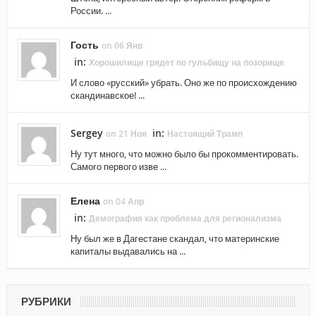
России. ...
Гость
on 06 Янв
in:
Хорошилище грядет по гульбищу на позорище
И слово «русский» убрать. Оно же по происхождению
скандинавское! ...
Sergey
in:
on 21 Ноя
Настоящий Трамп
Ну тут много, что можно было бы прокомментировать.
Самого первого изве ...
Елена
on 04 Апр
in:
Демография как проблема для регионализма
Ну был же в Дагестане скандал, что материнские
капиталы выдавались на ...
РУБРИКИ