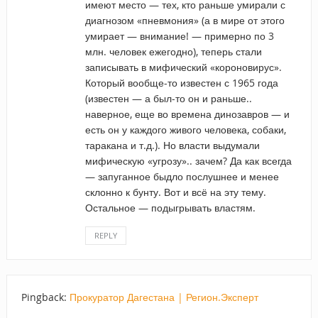
имеют место — тех, кто раньше умирали с
диагнозом «пневмония» (а в мире от этого
умирает — внимание! — примерно по 3
млн. человек ежегодно), теперь стали
записывать в мифический «короновирус».
Который вообще-то известен с 1965 года
(известен — а был-то он и раньше..
наверное, еще во времена динозавров — и
есть он у каждого живого человека, собаки,
таракана и т.д.). Но власти выдумали
мифическую «угрозу».. зачем? Да как всегда
— запуганное быдло послушнее и менее
склонно к бунту. Вот и всё на эту тему.
Остальное — подыгрывать властям.
REPLY
Pingback:
Прокуратор Дагестана | Регион.Эксперт