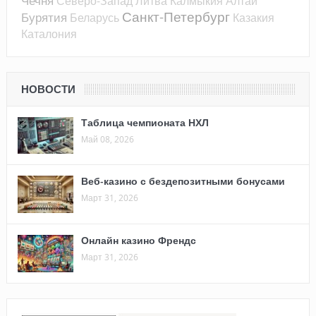
Чечня
Северо-Запад
Литва
Калмыкия
Алтай
Санкт-Петербург
Бурятия
Беларусь
Казакия
Каталония
НОВОСТИ
Таблица чемпионата НХЛ
Май 08, 2026
Веб-казино с бездепозитными бонусами
Март 31, 2026
Онлайн казино Френдс
Март 31, 2026