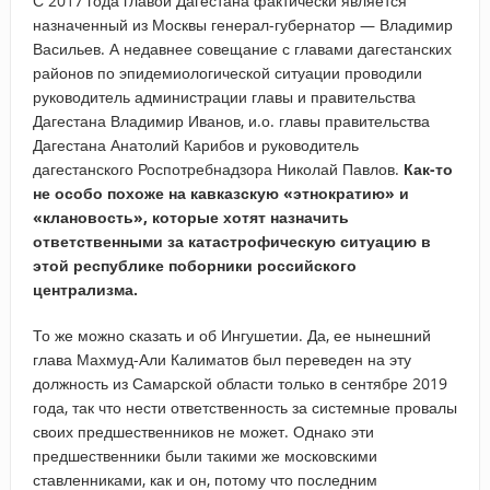
С 2017 года главой Дагестана фактически является
назначенный из Москвы генерал-губернатор — Владимир
Васильев. А недавнее совещание с главами дагестанских
районов по эпидемиологической ситуации проводили
руководитель администрации главы и правительства
Дагестана Владимир Иванов, и.о. главы правительства
Дагестана Анатолий Карибов и руководитель
дагестанского Роспотребнадзора Николай Павлов.
Как-то
не особо похоже на кавказскую «этнократию» и
«клановость», которые хотят назначить
ответственными за катастрофическую ситуацию в
этой республике поборники российского
централизма.
То же можно сказать и об Ингушетии. Да, ее нынешний
глава Махмуд-Али Калиматов был переведен на эту
должность из Самарской области только в сентябре 2019
года, так что нести ответственность за системные провалы
своих предшественников не может. Однако эти
предшественники были такими же московскими
ставленниками, как и он, потому что последним