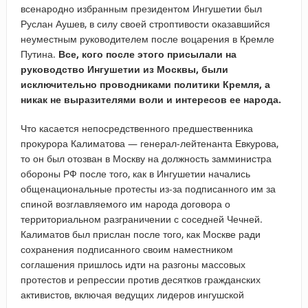
всенародно избранным президентом Ингушетии был
Руслан Аушев, в силу своей строптивости оказавшийся
неуместным руководителем после воцарения в Кремле
Путина.
Все, кого после этого присылали на
руководство Ингушетии из Москвы, были
исключительно проводниками политики Кремля, а
никак не выразителями воли и интересов ее народа.
Что касается непосредственного предшественника
прокурора Калиматова — генерал-лейтенанта Евкурова,
то он был отозван в Москву на должность замминистра
обороны РФ после того, как в Ингушетии начались
общенациональные протесты из-за подписанного им за
спиной возглавляемого им народа договора о
территориальном разграничении с соседней Чечней.
Калиматов был прислан после того, как Москве ради
сохранения подписанного своим наместником
соглашения пришлось идти на разгоны массовых
протестов и репрессии против десятков гражданских
активистов, включая ведущих лидеров ингушской