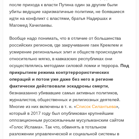
после прихода к власти Путина один за другим были
убиты ведущие харизматичные политики, не боявшиеся
идти на конфликт с властями, братья Надиршах и
Магомед Хачилаевы.
Вообще надо понимать, что в отличие от большинства
российских регионов, где закручивание гаек Кремлем и
усмирение региональных элит и обществ происходили
относительно мягко, в кавказских республиках они
осуществлялись методами силовой ломки и террора.
Под
прикрытием режима контртеррористических
операций и потом уже даже без него в регионе
фактически действовали эскадроны смерти
,
безнаказанно убивавшие самых активных политиков,
журналистов, общественных и религиозных деятелей.
Многие из них включены в т. н. «
Список Силантьева
»,
который в 2017 году был опубликован крупнейшим
оппозиционным русскоязычным мусульманским сайтом
«Голос Ислама». Так что, обвинять в тотальном
разложении управленческой и социальной системы в