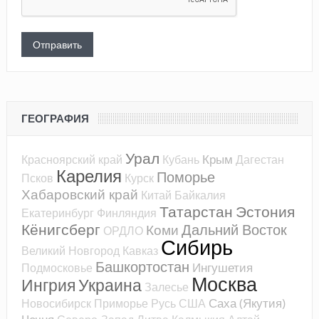
ГЕОГРАФИЯ
Урал
Крым
Красноярский край
Кубань
Дагестан
Карелия
Поморье
Псков
Курск
Хабаровский край
Китай
Байкалия
Татарстан
Эстония
Екатеринбург
Финляндия
Кёнигсберг
Дальний Восток
Коми
ОРДЛО
Сибирь
Великий Новгород
Кавказ
Башкортостан
Ингушетия
Подмосковье
Москва
Ингрия
Украина
Залесье
Саха (Якутия)
Новосибирск
Приморье
Русь
США