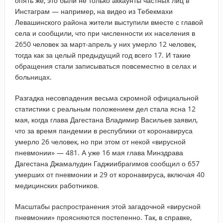
опять же, это были не только аккаунты частных лиц в
Инстаграм — например, на видео из Тебекмахи
Левашинского района жители выступили вместе с главой
села и сообщили, что при численности их населения в
2650 человек за март-апрель у них умерло 12 человек,
тогда как за целый предыдущий год всего 17. И такие
обращения стали записываться повсеместно в селах и
больницах.
Разгадка несовпадения весьма скромной официальной
статистики с реальным положением дел стала ясна 12
мая, когда глава Дагестана Владимир Васильев заявил,
что за время пандемии в республики от коронавируса
умерло 26 человек, но при этом от некой «вирусной
пневмонии» — 481. А уже 16 мая глава Минздрава
Дагестана Джамалудин Гаджиибрагимов сообщил о 657
умерших от пневмонии и 29 от коронавируса, включая 40
медицинских работников.
Масштабы распространения этой загадочной «вирусной
пневмонии» проясняются постепенно. Так, в справке,