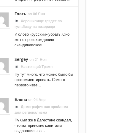
Гость
on 06 Янв
in:
Хорошилище грядет по
гульбищу на позорище
И слово «русский» убрать. Оно
же по происхождению
скандинавское! ...
Sergey
on 21 Ноя
in:
Настоящий Трамп
Ну тут много, что можно было бы
прокомментировать. Самого
первого изве ...
Елена
on 04 Апр
in:
Демография как проблема
для регионализма
Ну был же в Дагестане скандал,
что материнские капиталы
выдавались на ...