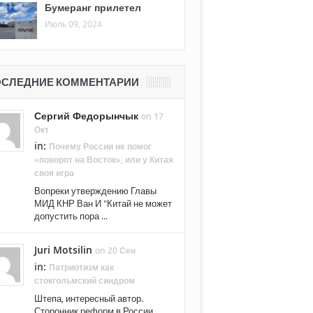
Бумеранг прилетел
Июль 09, 2024
СЛЕДНИЕ КОММЕНТАРИИ
Сергий Федорынчык
on 17
Окт
in:
Почему России не помог
«поворот на Восток», или у Китая
своя игра
Вопреки утверждению Главы
МИД КНР Ван И "Китай не может
допустить пора ...
Juri Motsilin
on 20 Сен
in:
Патриотизм как
стокгольмский синдром
Штепа, интересный автор.
Сторонник реформ в России. ...