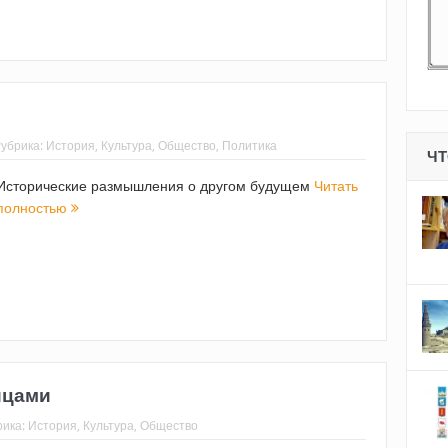
убрика:
История
,
Культура
,
Общество
,
Политика
ЧТ
Исторические размышления о другом будущем
Читать
полностью
ицами
рика:
История
,
Культура
,
Общество