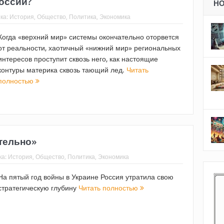
России?
Н
ка:
История
,
Общество
,
Политика
,
Экономика
Когда «верхний мир» системы окончательно оторвется
от реальности, хаотичный «нижний мир» региональных
интересов проступит сквозь него, как настоящие
контуры материка сквозь тающий лед.
Читать
полностью
тельно»
ка:
История
,
Общество
,
Политика
,
Экономика
На пятый год войны в Украине Россия утратила свою
стратегическую глубину
Читать полностью