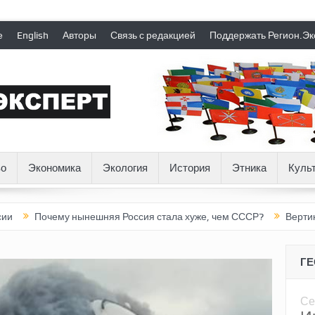
е
English
Авторы
Связь с редакцией
Поддержать Регион.Эк
о
Экономика
Экология
История
Этника
Куль
Почему нынешняя Россия стала хуже, чем СССР?
Вертикаль под
Г
Се