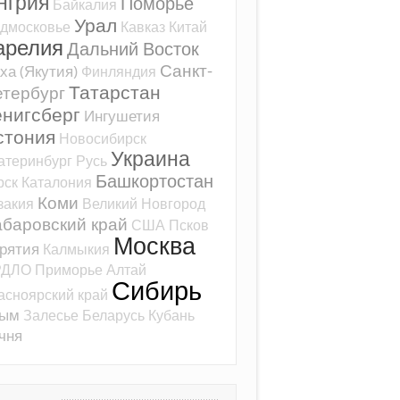
нгрия
Поморье
Байкалия
Урал
дмосковье
Кавказ
Китай
арелия
Дальний Восток
Санкт-
ха (Якутия)
Финляндия
Татарстан
тербург
ёнигсберг
Ингушетия
стония
Новосибирск
Украина
атеринбург
Русь
Башкортостан
рск
Каталония
очему нынешняя Россия стала
Коми
закия
Великий Новгород
ем СССР?
баровский край
США
Псков
Москва
рятия
Калмыкия
ляд с позиций интегрального традиционализма
РДЛО
Приморье
Алтай
Сибирь
асноярский край
рым
Залесье
Беларусь
Кубань
чня