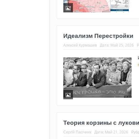
Идеализм Перестройки
Алексей Курмашев
Дата:
Май 25, 2026
Р
Теория корзины с луков
Сергій Пасічник
Дата:
Май 21, 2026
Руб