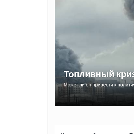
Топливный криз
в
Может ли он привести к полит