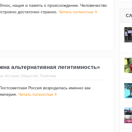
Этнос, нация и память о происхождении. Человечество
устроено достаточно странно.
Читать полностью
С
ужна альтернативная легитимность»
ка:
История
,
Общество
,
Политика
Постсоветская Россия возродилась именно как
империя.
Читать полностью