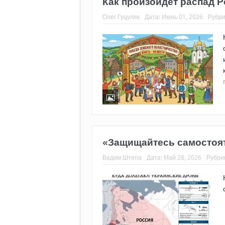
Как произойдет распад 
Олег Гуцуляк
Дата:
Июнь 01, 2026
Рубри
«Защищайтесь самостоя
Вадим Штепа
Дата:
Май 28, 2026
Рубри