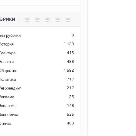
БРИКИ
Без рубрики
8
История
1 129
Культура
415
Новости
488
Общество
1 692
Политика
1 717
Регбрендинг
217
Реклама
25
Экология
148
Экономика
626
Этника
460