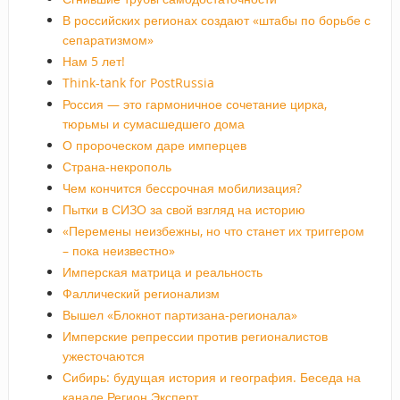
В российских регионах создают «штабы по борьбе с
сепаратизмом»
Нам 5 лет!
Think-tank for PostRussia
Россия — это гармоничное сочетание цирка,
тюрьмы и сумасшедшего дома
О пророческом даре имперцев
Страна-некрополь
Чем кончится бессрочная мобилизация?
Пытки в СИЗО за свой взгляд на историю
«Перемены неизбежны, но что станет их триггером
– пока неизвестно»
Имперская матрица и реальность
Фаллический регионализм
Вышел «Блокнот партизана-регионала»
Имперские репрессии против регионалистов
ужесточаются
Сибирь: будущая история и география. Беседа на
канале Регион.Эксперт