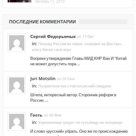
Октябрь 11, 2019
ПОСЛЕДНИЕ КОММЕНТАРИИ
Сергий Федорынчык
on 17 Окт
in:
Почему России не помог «поворот на Восток»,
или у Китая своя игра
Вопреки утверждению Главы МИД КНР Ван И "Китай
не может допустить пора ...
Juri Motsilin
on 20 Сен
in:
Патриотизм как стокгольмский синдром
Штепа, интересный автор. Сторонник реформ в
России. ...
Гость
on 06 Янв
in:
Хорошилище грядет по гульбищу на позорище
И слово «русский» убрать. Оно же по происхождению