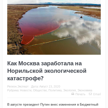
Как Москва заработала на
Норильской экологической
катастрофе?
Регион.Эксперт
Дата:
Август 23, 2020
Рубрика:
Новости
,
Общество
,
Политика
,
Экология
,
Экономика
Печать
Email
В августе президент Путин внес изменения в Бюджетный