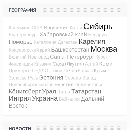
ГЕОГРАФИЯ
Сибирь
Ингушетия
Калмыкия
США
Китай
Хабаровский край
Екатеринбург
Беларусь
Карелия
Поморье
Каталония
Дагестан
Москва
Башкортостан
Красноярский край
Санкт-Петербург
Великий Новгород
Курск
Коми
Саха (Якутия)
Финляндия
Казакия
Алтай
Чечня
Крым
Приморье
ОРДЛО
Псков
Кавказ
Эстония
Залесье
Русь
Северо-Запад
Бурятия
Новосибирск
Кубань
Подмосковье
Кёнигсберг
Урал
Татарстан
Литва
Ингрия
Украина
Дальний
Байкалия
Восток
НОВОСТИ