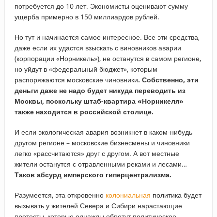
потребуется до 10 лет. Экономисты оценивают сумму
ущерба примерно в 150 миллиардов рублей.
Но тут и начинается самое интересное. Все эти средства,
даже если их удастся взыскать с виновников аварии
(корпорации «Норникель»), не останутся в самом регионе,
но уйдут в «федеральный бюджет», которым
распоряжаются московские чиновники
. Собственно, эти
деньги даже не надо будет никуда переводить из
Москвы, поскольку штаб-квартира «Норникеля»
также находится в российской столице.
И если экологическая авария возникнет в каком-нибудь
другом регионе – московские бизнесмены и чиновники
легко «рассчитаются» друг с другом. А вот местные
жители останутся с отравленными реками и лесами…
Таков абсурд имперского гиперцентрализма.
Разумеется, эта откровенно
колониальная
политика будет
вызывать у жителей Севера и Сибири нарастающие
протесты, которые однажды обретут политическое