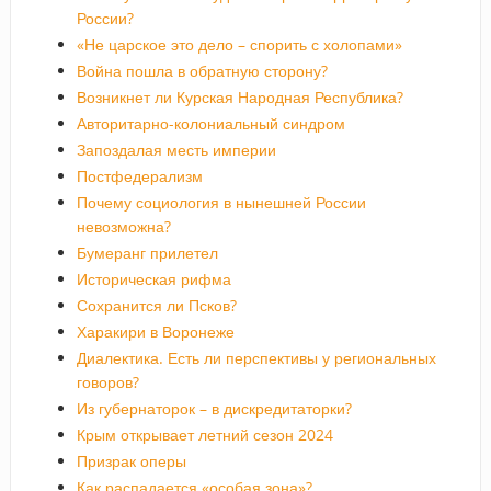
России?
«Не царское это дело – спорить с холопами»
Война пошла в обратную сторону?
Возникнет ли Курская Народная Республика?
Авторитарно-колониальный синдром
Запоздалая месть империи
Постфедерализм
Почему социология в нынешней России
невозможна?
Бумеранг прилетел
Историческая рифма
Сохранится ли Псков?
Харакири в Воронеже
Диалектика. Есть ли перспективы у региональных
говоров?
Из губернаторок – в дискредитаторки?
Крым открывает летний сезон 2024
Призрак оперы
Как распадается «особая зона»?