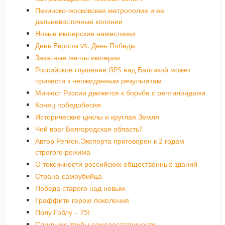
Пекинско-московская метрополия и ее
дальневосточные колонии
Новые имперские наместники
День Европы vs. День Победы
Закатные мечты империи
Российское глушение GPS над Балтикой может
привести к неожиданным результатам
Минюст России движется к борьбе с рептилоидами
Конец победобесия
Исторические циклы и круглая Земля
Чей враг Белгородская область?
Автор Регион.Эксперта приговорен к 2 годам
строгого режима
О токсичности российских общественных зданий
Страна-самоубийца
Победа старого над новым
Граффити герою поколения
Полу Гоблу – 75!
Сгнившие трубы самодостаточности