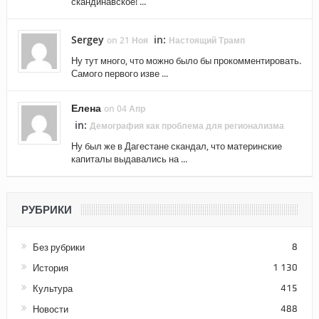
скандинавское! ...
Sergey
in:
on 21 Ноя
Настоящий Трамп
Ну тут много, что можно было бы прокомментировать.
Самого первого изве ...
Елена
on 04 Апр
in:
Демография как проблема для регионализма
Ну был же в Дагестане скандал, что материнские
капиталы выдавались на ...
РУБРИКИ
Без рубрики
8
История
1 130
Культура
415
Новости
488