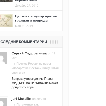
Декабрь 27, 2019
Церковь и мусор против
граждан и природы
Май 31, 2019
СЛЕДНИЕ КОММЕНТАРИИ
Сергий Федорынчык
on 17
Окт
in:
Почему России не помог
«поворот на Восток», или у Китая
своя игра
Вопреки утверждению Главы
МИД КНР Ван И "Китай не может
допустить пора ...
Juri Motsilin
on 20 Сен
in:
Патриотизм как