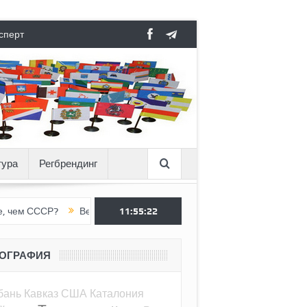
сперт
тура
Регбрендинг
СР?
Вертикаль под давлением
11:55:23
Тоннель в пустоте, как Ёжик в
ЕОГРАФИЯ
бань
Кавказ
США
Каталония