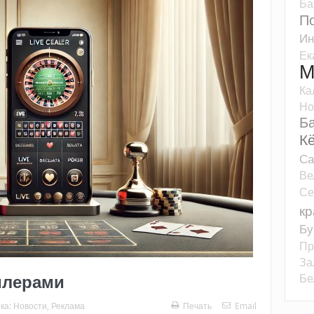
Ба
П
Ин
Ек
М
Ка
Но
Б
К
Са
Ве
Се
кр
Бу
Пр
За
илерами
Бе
ка:
Новости
,
Реклама
Печать
Email