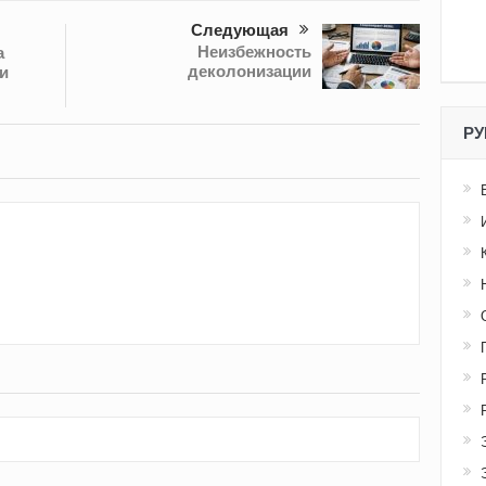
Следующая
Неизбежность
а
деколонизации
и
РУ