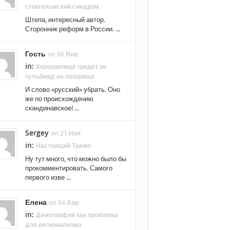
стокгольмский синдром
Штепа, интересный автор.
Сторонник реформ в России. ...
Гость
on 06 Янв
in:
Хорошилище грядет по
гульбищу на позорище
И слово «русский» убрать. Оно
же по происхождению
скандинавское! ...
Sergey
on 21 Ноя
in:
Настоящий Трамп
Ну тут много, что можно было бы
прокомментировать. Самого
первого изве ...
Елена
on 04 Апр
in:
Демография как проблема
для регионализма