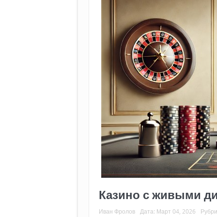
Казино с живыми д
Иван Фролов
Дата:
Март 04, 2026
Рубри