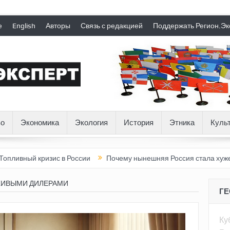
е
English
Авторы
Связь с редакцией
Поддержать Регион.Эк
о
Экономика
Экология
История
Этника
Куль
 кризис в России
Почему нынешняя Россия стала хуже, чем СС
ЖИВЫМИ ДИЛЕРАМИ
Г
Ку