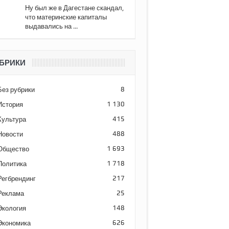
Ну был же в Дагестане скандал,
что материнские капиталы
выдавались на ...
БРИКИ
Без рубрики
8
История
1 130
Культура
415
Новости
488
Общество
1 693
Политика
1 718
Регбрендинг
217
Реклама
25
Экология
148
Экономика
626