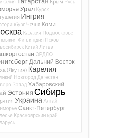
Татарстан
Крым
йкалия
Русь
Урал
оморье
Курск
Ингрия
гушетия
Коми
Чечня
атеринбург
осква
Казакия
Подмосковье
лмыкия
Финляндия
Псков
восибирск
Китай
Литва
ашкортостан
ОРДЛО
ёнигсберг
Дальний Восток
Карелия
ха (Якутия)
ликий Новгород
Дагестан
Хабаровский
веро-Запад
Сибирь
Эстония
ай
Украина
рятия
Алтай
Санкт-Петербург
иморье
лесье
Красноярский край
ларусь