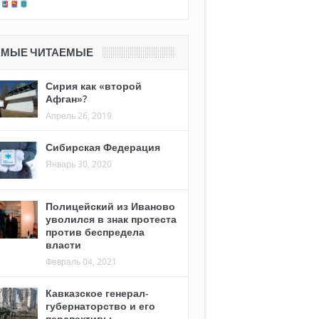
АМЫЕ ЧИТАЕМЫЕ
Сирия как «второй
Афган»?
Апрель 26, 2019
Сибирская Федерация
Январь 30, 2020
Полицейский из Иваново
уволился в знак протеста
против беспредела
власти
Февраль 04, 2021
Кавказское генерал-
губернаторство и его
перспективы