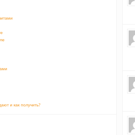
зитами
те
иле
и
ками
дают и как получить?