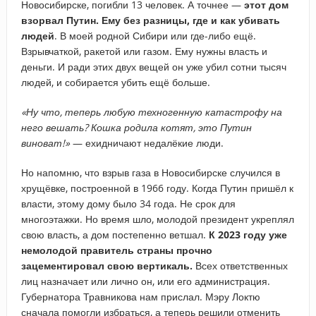
Новосибирске, погибли 13 человек. А точнее —
этот дом
взорвал Путин. Ему без разницы, где и как убивать
людей
. В моей родной Сибири или где-либо ещё.
Взрывчаткой, ракетой или газом. Ему нужны власть и
деньги. И ради этих двух вещей он уже убил сотни тысяч
людей, и собирается убить ещё больше.
«Ну что, теперь любую техногенную катастрофу на
него вешать? Кошка родила котят, это Путин
виноват!»
— ехидничают недалёкие люди.
Но напомню, что взрыв газа в Новосибирске случился в
хрущёвке, построенной в 1966 году. Когда Путин пришёл к
власти, этому дому было 34 года. Не срок для
многоэтажки. Но время шло, молодой президент укреплял
свою власть, а дом постепенно ветшал.
К 2023 году уже
немолодой правитель страны прочно
зацементировал свою вертикаль.
Всех ответственных
лиц назначает или лично он, или его администрация.
Губернатора Травникова нам прислал. Мэру Локтю
сначала помогли избраться, а теперь решили отменить