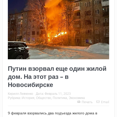
Путин взорвал еще один жилой
дом. На этот раз – в
Новосибирске
Кирилл Левченко
Дата:
Февраль 11, 2023
Рубрика:
История
,
Общество
,
Политика
,
Экономика
Печать
Email
9 февраля взорвались два подъезда жилого дома в