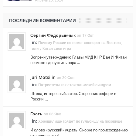
ПОСЛЕДНИЕ КОММЕНТАРИИ
Сергий Федорынчык
on 17 Окт
in:
Почему России не помог «поворот на Восток»,
или у Китая своя игра
Вопреки утверждению Главы МИД КНР Ван И "Китай
не может допустить пора ...
Juri Motsilin
on 20 Сен
in:
Патриотизм как стокгольмский синдром
Штепа, интересный автор. Сторонник реформ в
России. ...
Гость
on 06 Янв
in:
Хорошилище грядет по гульбищу на позорище
И слово «русский» убрать. Оно же по происхождению
скандинавское! ...