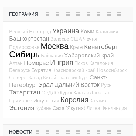
ГЕОГРАФИЯ
Украина
Коми
Великий Новгород
Калмыкия
Башкортостан
Чечня
Залесье
США
Москва
Кёнигсберг
Крым
Подмосковье
Сибирь
Хабаровский край
Байкалия
Ингрия
Поморье
Алтай
Псков
Каталония
Бурятия
Беларусь
Красноярский край
Новосибирск
Санкт-
Северо-Запад
Китай
Екатеринбург
Урал
Дальний Восток
Петербург
Русь
Татарстан
ОРДЛО
Курск
Кавказ
Дагестан
Карелия
Ингушетия
Приморье
Казакия
Эстония
Саха (Якутия)
Кубань
Литва
Финляндия
НОВОСТИ