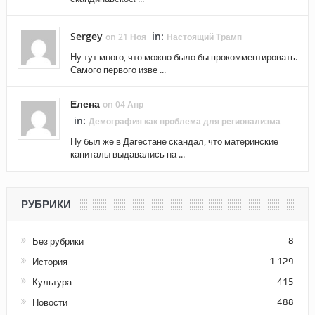
Sergey
in:
on 21 Ноя
Настоящий Трамп
Ну тут много, что можно было бы прокомментировать.
Самого первого изве ...
Елена
on 04 Апр
in:
Демография как проблема для регионализма
Ну был же в Дагестане скандал, что материнские
капиталы выдавались на ...
РУБРИКИ
Без рубрики
8
История
1 129
Культура
415
Новости
488