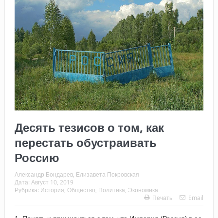
Десять тезисов о том, как
перестать обустраивать
Россию
Александр Бондарев, Елизавета Покровская
Дата:
Август 10, 2019
Рубрика:
История
,
Общество
,
Политика
,
Экономика
Печать
Email