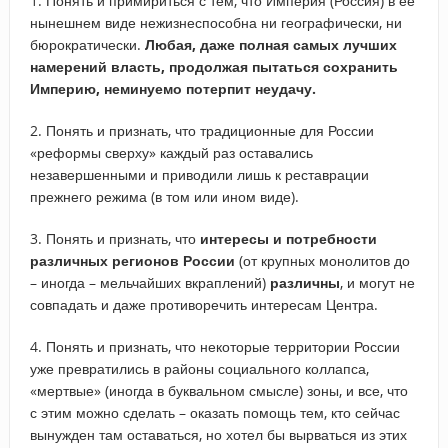
1. Понять и примириться с тем, что Империя (Россия) в ее
нынешнем виде нежизнеспособна ни географически, ни
бюрократически.
Любая, даже полная самых лучших
намерений власть, продолжая пытаться сохранить
Империю, неминуемо потерпит неудачу.
2. Понять и признать, что традиционные для России
«реформы сверху» каждый раз оставались
незавершенными и приводили лишь к реставрации
прежнего режима (в том или ином виде).
3. Понять и признать, что
интересы и потребности
различных регионов России
(от крупных монолитов до
– иногда – мельчайших вкраплений)
различны
, и могут не
совпадать и даже противоречить интересам Центра.
4. Понять и признать, что некоторые территории России
уже превратились в районы социального коллапса,
«мертвые» (иногда в буквальном смысле) зоны, и все, что
с этим можно сделать – оказать помощь тем, кто сейчас
вынужден там оставаться, но хотел бы вырваться из этих