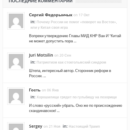
ПОСЛЕДНИЕ КОММЕНТАРИИ
Сергий Федорынчык
on 17 Окт
in:
Почему России не помог «поворот на Восток»,
или у Китая своя игра
Вопреки утверждению Главы МИД КНР Ван И "Китай
не может допустить пора ...
Juri Motsilin
on 20 Сен
in:
Патриотизм как стокгольмский синдром
Штепа, интересный автор. Сторонник реформ в
России. ...
Гость
on 06 Янв
in:
Хорошилище грядет по гульбищу на позорище
И слово «русский» убрать. Оно же по происхождению
скандинавское! ...
Sergey
in:
on 21 Ноя
Настоящий Трамп