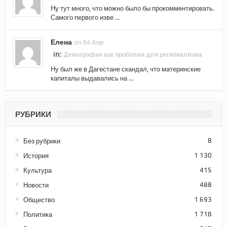
Ну тут много, что можно было бы прокомментировать.
Самого первого изве ...
Елена
on 04 Апр
in:
Демография как проблема для регионализма
Ну был же в Дагестане скандал, что материнские
капиталы выдавались на ...
РУБРИКИ
Без рубрики
8
История
1 130
Культура
415
Новости
488
Общество
1 693
Политика
1 718