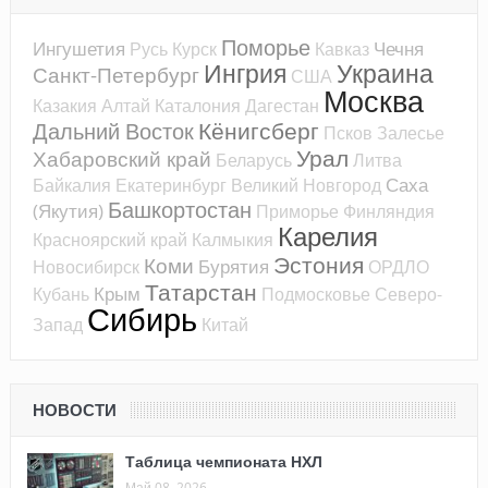
Поморье
Ингушетия
Чечня
Русь
Курск
Кавказ
Ингрия
Украина
Санкт-Петербург
США
Москва
Казакия
Алтай
Каталония
Дагестан
Кёнигсберг
Дальний Восток
Псков
Залесье
Урал
Хабаровский край
Беларусь
Литва
Саха
Байкалия
Екатеринбург
Великий Новгород
Башкортостан
(Якутия)
Приморье
Финляндия
Карелия
Красноярский край
Калмыкия
Эстония
Коми
Бурятия
Новосибирск
ОРДЛО
Татарстан
Крым
Кубань
Подмосковье
Северо-
Сибирь
Запад
Китай
НОВОСТИ
Таблица чемпионата НХЛ
Май 08, 2026