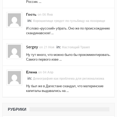
России. ...
Гость
on 06 Янв
in:
Хорошилище грядет по гульбищу на позорище
И слово «русский» убрать. Оно же по происхождению
скандинавское! ...
Sergey
in:
on 21 Ноя
Настоящий Трамп
Ну тут много, что можно было бы прокомментировать.
Самого первого изве ...
Елена
on 04 Апр
in:
Демография как проблема для регионализма
Ну был же в Дагестане скандал, что материнские
капиталы выдавались на ...
РУБРИКИ