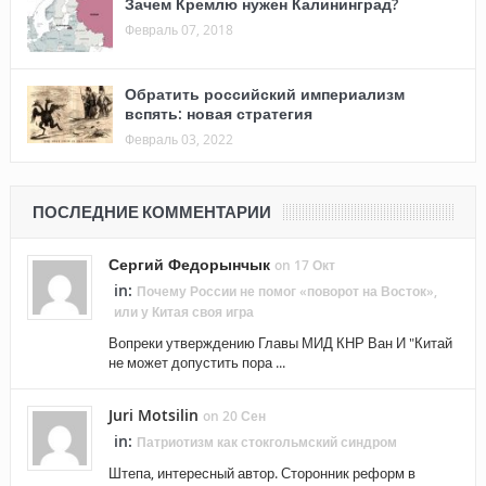
Зачем Кремлю нужен Калининград?
Февраль 07, 2018
Обратить российский империализм
вспять: новая стратегия
Февраль 03, 2022
ПОСЛЕДНИЕ КОММЕНТАРИИ
Сергий Федорынчык
on 17 Окт
in:
Почему России не помог «поворот на Восток»,
или у Китая своя игра
Вопреки утверждению Главы МИД КНР Ван И "Китай
не может допустить пора ...
Juri Motsilin
on 20 Сен
in:
Патриотизм как стокгольмский синдром
Штепа, интересный автор. Сторонник реформ в