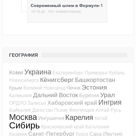
Современный шлем в Формуле-1
10:19 дп
Нет комментариев
ГЕОГРАФИЯ
Украина
Коми
Екатеринбург
Приморье
Кубань
Кёнигсберг
Башкортостан
Новосибирск
Эстония
Крым
Чечня
Великий Новгород
Урал
Дальний Восток
Бурятия
Калмыкия
Ингрия
Хабаровский край
ОРДЛО
Залесье
Байкалия
Дагестан
Псков
Финляндия
Алтай
Русь
Москва
Карелия
Ингушетия
Китай
Сибирь
Красноярский край
Каталония
Санкт-Петербург
Саха (Якутия)
Казакия
Курск