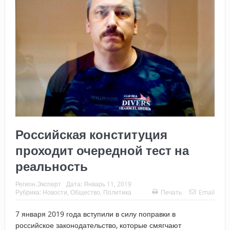
Российская конституция
проходит очередной тест на
реальность
Регион.Эксперт
Дата:
Январь 11, 2019
Рубрика:
Новости
,
Общество
,
Политика
Печать
Email
7 января 2019 года вступили в силу поправки в
российское законодательство, которые смягчают