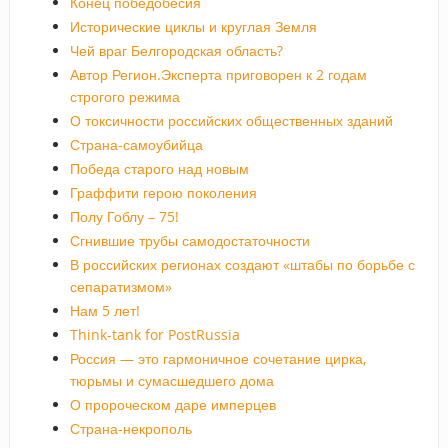
Конец победобесия
Исторические циклы и круглая Земля
Чей враг Белгородская область?
Автор Регион.Эксперта приговорен к 2 годам
строгого режима
О токсичности российских общественных зданий
Страна-самоубийца
Победа старого над новым
Граффити герою поколения
Полу Гоблу – 75!
Сгнившие трубы самодостаточности
В российских регионах создают «штабы по борьбе с
сепаратизмом»
Нам 5 лет!
Think-tank for PostRussia
Россия — это гармоничное сочетание цирка,
тюрьмы и сумасшедшего дома
О пророческом даре имперцев
Страна-некрополь