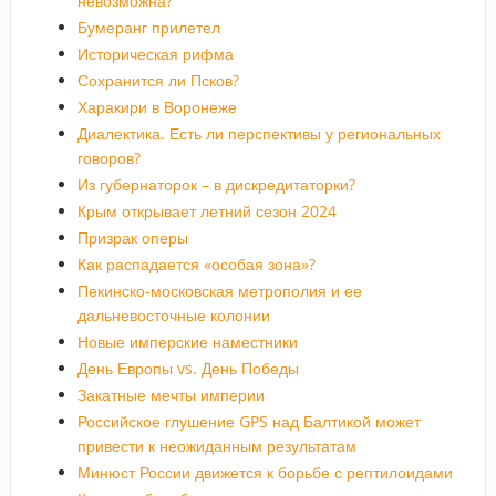
невозможна?
Бумеранг прилетел
Историческая рифма
Сохранится ли Псков?
Харакири в Воронеже
Диалектика. Есть ли перспективы у региональных
говоров?
Из губернаторок – в дискредитаторки?
Крым открывает летний сезон 2024
Призрак оперы
Как распадается «особая зона»?
Пекинско-московская метрополия и ее
дальневосточные колонии
Новые имперские наместники
День Европы vs. День Победы
Закатные мечты империи
Российское глушение GPS над Балтикой может
привести к неожиданным результатам
Минюст России движется к борьбе с рептилоидами