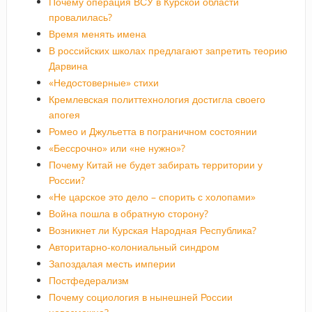
Почему операция ВСУ в Курской области
провалилась?
Время менять имена
В российских школах предлагают запретить теорию
Дарвина
«Недостоверные» стихи
Кремлевская политтехнология достигла своего
апогея
Ромео и Джульетта в пограничном состоянии
«Бессрочно» или «не нужно»?
Почему Китай не будет забирать территории у
России?
«Не царское это дело – спорить с холопами»
Война пошла в обратную сторону?
Возникнет ли Курская Народная Республика?
Авторитарно-колониальный синдром
Запоздалая месть империи
Постфедерализм
Почему социология в нынешней России