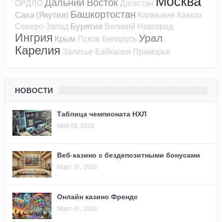
Москва
Дальний Восток
ОРДЛО
Дагестан
Башкортостан
Саха (Якутия)
Калмыкия
Кавказ
Бурятия
Северо-Запад
Великий Новгород
Ингрия
Урал
Крым
Псков
Беларусь
Карелия
Залесье
Байкалия
Приморье
НОВОСТИ
Таблица чемпионата НХЛ
Май 08, 2026
Веб-казино с бездепозитными бонусами
Март 31, 2026
Онлайн казино Френдс
Март 31, 2026