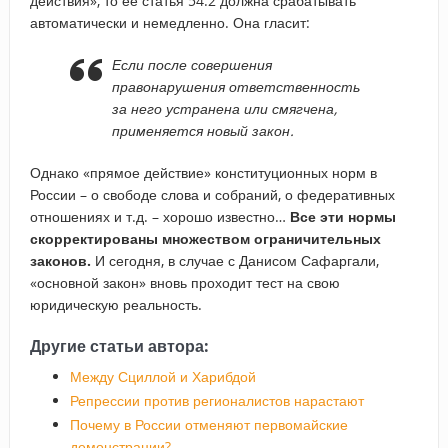
действия», то ее статья 54.2 должна срабатывать
автоматически и немедленно. Она гласит:
Если после совершения
правонарушения ответственность
за него устранена или смягчена,
применяется новый закон.
Однако «прямое действие» конституционных норм в
России – о свободе слова и собраний, о федеративных
отношениях и т.д. – хорошо известно…
Все эти нормы
скорректированы множеством ограничительных
законов.
И сегодня, в случае с Данисом Сафаргали,
«основной закон» вновь проходит тест на свою
юридическую реальность.
Другие статьи автора:
Между Сциллой и Харибдой
Репрессии против регионалистов нарастают
Почему в России отменяют первомайские
демонстрации?