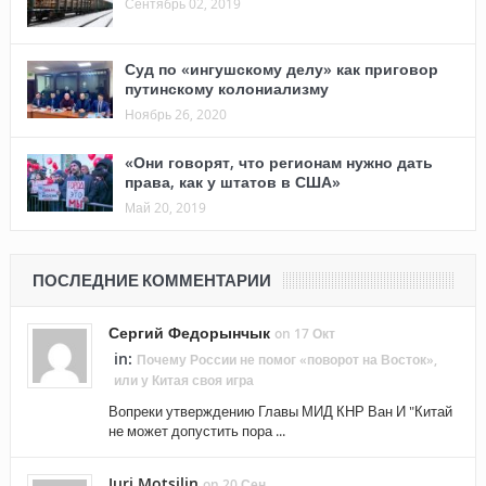
Сентябрь 02, 2019
Суд по «ингушскому делу» как приговор
путинскому колониализму
Ноябрь 26, 2020
«Они говорят, что регионам нужно дать
права, как у штатов в США»
Май 20, 2019
ПОСЛЕДНИЕ КОММЕНТАРИИ
Сергий Федорынчык
on 17 Окт
in:
Почему России не помог «поворот на Восток»,
или у Китая своя игра
Вопреки утверждению Главы МИД КНР Ван И "Китай
не может допустить пора ...
Juri Motsilin
on 20 Сен