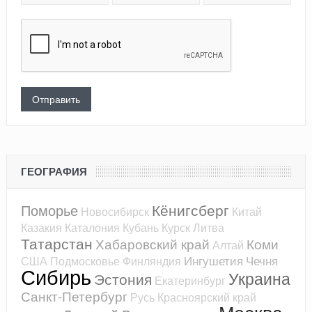
ГЕОГРАФИЯ
Кёнигсберг
Поморье
Новосибирск
Китай
Казакия
Каталония
Кубань
Курск
Литва
Татарстан
Хабаровский край
Коми
Алтай
Ингушетия
Чечня
США
Подмосковье
Финляндия
Сибирь
Украина
Эстония
Екатеринбург
Санкт-Петербург
Русь
Красноярский край