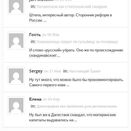
in:
Патриотизм как стокгольмский синдром
Штепа, интересный автор. Сторонник реформ в
России. ...
Гость
on 06 Янв
in:
Хорошилище грядет по гульбищу на позорище
И слово «русский» убрать. Оно же по происхождению
скандинавское! ...
Sergey
in:
on 21 Ноя
Настоящий Трамп
Ну тут много, что можно было бы прокомментировать.
Самого первого изве ...
Елена
on 04 Апр
in:
Демография как проблема для регионализма
Ну был же в Дагестане скандал, что материнские
капиталы выдавались на ...