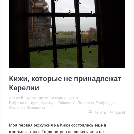
Кижи, которые не принадлежат
Карелии
Алексей Трунов
Дата:
Октябрь 21, 2019
Рубрика:
История
,
Культура
,
Общество
,
Политика
,
Регбрендинг
,
Экология
,
Экономика
Печать
Email
Моя первая экскурсия на Кижи состоялась ещё в
школьные годы. Тогда остров не впечатлил и не