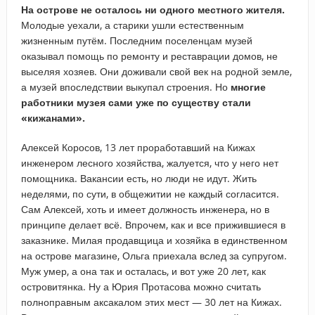
На острове не осталось ни одного местного жителя.
Молодые уехали, а старики ушли естественным
жизненным путём. Последним поселенцам музей
оказывал помощь по ремонту и реставрации домов, не
выселяя хозяев. Они доживали свой век на родной земле,
а музей впоследствии выкупал строения. Но
многие
работники музея сами уже по существу стали
«кижанами».
Алексей Коросов, 13 лет проработавший на Кижах
инженером лесного хозяйства, жалуется, что у него нет
помощника. Вакансии есть, но люди не идут. Жить
неделями, по сути, в общежитии не каждый согласится.
Сам Алексей, хоть и имеет должность инженера, но в
принципе делает всё. Впрочем, как и все прижившиеся в
заказнике. Милая продавщица и хозяйка в единственном
на острове магазине, Ольга приехала вслед за супругом.
Муж умер, а она так и осталась, и вот уже 20 лет, как
островитянка. Ну а Юрия Протасова можно считать
полноправным аксакалом этих мест — 30 лет на Кижах.