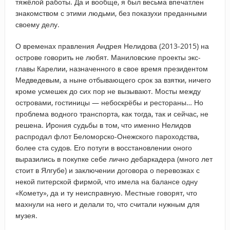
тяжёлой работы. Да и вообще, я был весьма впечатлен
знакомством с этими людьми, без показухи преданными
своему делу.
О временах правления Андрея Нелидова (2013-2015) на
острове говорить не любят. Маниловские проекты экс-
главы Карелии, назначенного в свое время президентом
Медведевым, а ныне отбывающего срок за взятки, ничего
кроме усмешек до сих пор не вызывают. Мосты между
островами, гостиницы — небоскрёбы и рестораны… Но
проблема водного транспорта, как тогда, так и сейчас, не
решена. Ирония судьбы в том, что именно Нелидов
распродал флот Беломорско-Онежского пароходства,
более ста судов. Его потуги в восстановлении оного
выразились в покупке себе лично дебаркадера (много лет
стоит в Ялгубе) и заключении договора о перевозках с
некой питерской фирмой, что имела на балансе одну
«Комету», да и ту неисправную. Местные говорят, что
махнули на него и делали то, что считали нужным для
музея.