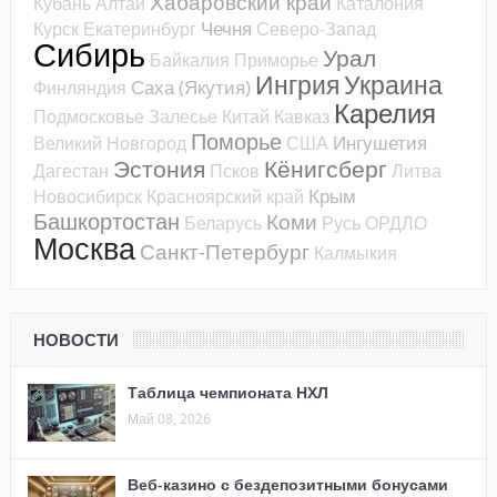
Хабаровский край
Кубань
Алтай
Каталония
Чечня
Курск
Екатеринбург
Северо-Запад
Сибирь
Урал
Байкалия
Приморье
Ингрия
Украина
Саха (Якутия)
Финляндия
Карелия
Подмосковье
Залесье
Китай
Кавказ
Поморье
Ингушетия
Великий Новгород
США
Эстония
Кёнигсберг
Дагестан
Псков
Литва
Крым
Новосибирск
Красноярский край
Башкортостан
Коми
Беларусь
Русь
ОРДЛО
Москва
Санкт-Петербург
Калмыкия
НОВОСТИ
Таблица чемпионата НХЛ
Май 08, 2026
Веб-казино с бездепозитными бонусами