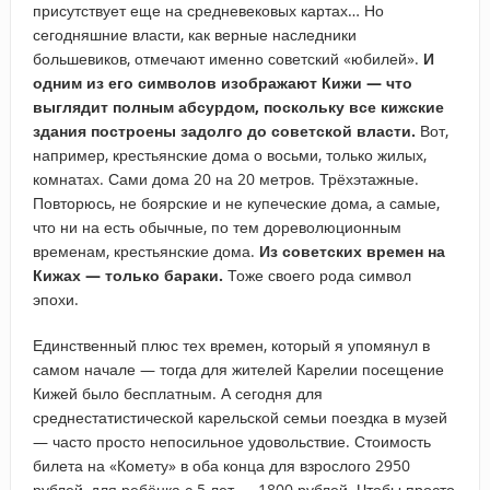
присутствует еще на средневековых картах… Но
сегодняшние власти, как верные наследники
большевиков, отмечают именно советский «юбилей».
И
одним из его символов изображают Кижи — что
выглядит полным абсурдом, поскольку все кижские
здания построены задолго до советской власти.
Вот,
например, крестьянские дома о восьми, только жилых,
комнатах. Сами дома 20 на 20 метров. Трёхэтажные.
Повторюсь, не боярские и не купеческие дома, а самые,
что ни на есть обычные, по тем дореволюционным
временам, крестьянские дома.
Из советских времен на
Кижах — только бараки.
Тоже своего рода символ
эпохи.
Единственный плюс тех времен, который я упомянул в
самом начале — тогда для жителей Карелии посещение
Кижей было бесплатным. А сегодня для
среднестатистической карельской семьи поездка в музей
— часто просто непосильное удовольствие. Стоимость
билета на «Комету» в оба конца для взрослого 2950
рублей, для ребёнка с 5 лет — 1800 рублей. Чтобы просто