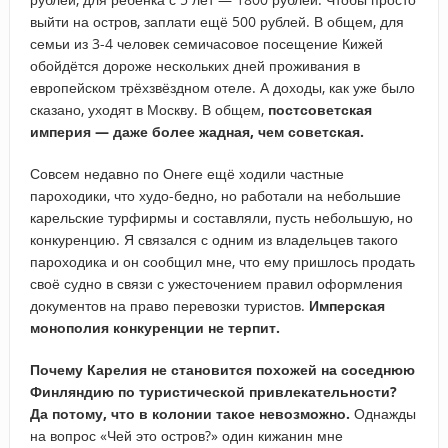
выйти на остров, заплати ещё 500 рублей. В общем, для
семьи из 3-4 человек семичасовое посещение Кижей
обойдётся дороже нескольких дней проживания в
европейском трёхзвёздном отеле. А доходы, как уже было
сказано, уходят в Москву. В общем,
постсоветская
империя — даже более жадная, чем советская.
Совсем недавно по Онеге ещё ходили частные
пароходики, что худо-бедно, но работали на небольшие
карельские турфирмы и составляли, пусть небольшую, но
конкуренцию. Я связался с одним из владельцев такого
пароходика и он сообщил мне, что ему пришлось продать
своё судно в связи с ужесточением правил оформления
документов на право перевозки туристов.
Имперская
монополия конкуренции не терпит.
Почему Карелия не становится похожей на соседнюю
Финляндию по туристической привлекательности?
Да потому, что в колонии такое невозможно.
Однажды
на вопрос «Чей это остров?» один кижанин мне