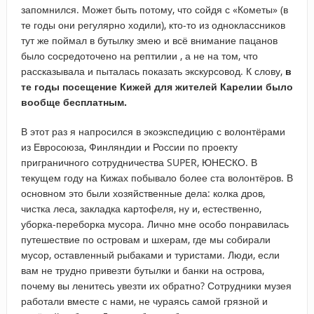
запомнился. Может быть потому, что сойдя с «Кометы» (в
те годы они регулярно ходили), кто-то из одноклассников
тут же поймал в бутылку змею и всё внимание пацанов
было сосредоточено на рептилии , а не на том, что
рассказывала и пыталась показать экскурсовод. К слову,
в
те годы посещение Кижей для жителей Карелии было
вообще бесплатным.
В этот раз я напросился в экоэкспедицию с волонтёрами
из Евросоюза, Финляндии и России по проекту
приграничного сотрудничества SUPER, ЮНЕСКО. В
текущем году на Кижах побывало более ста волонтёров. В
основном это были хозяйственные дела: колка дров,
чистка леса, закладка картофеля, ну и, естественно,
уборка-переборка мусора. Лично мне особо понравилась
путешествие по островам и шхерам, где мы собирали
мусор, оставленный рыбаками и туристами. Люди, если
вам не трудно привезти бутылки и банки на острова,
почему вы ленитесь увезти их обратно? Сотрудники музея
работали вместе с нами, не чураясь самой грязной и