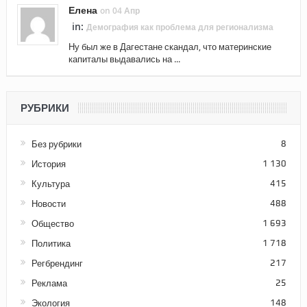
Елена
on 04 Апр
in:
Демография как проблема для регионализма
Ну был же в Дагестане скандал, что материнские
капиталы выдавались на ...
РУБРИКИ
Без рубрики
8
История
1 130
Культура
415
Новости
488
Общество
1 693
Политика
1 718
Регбрендинг
217
Реклама
25
Экология
148