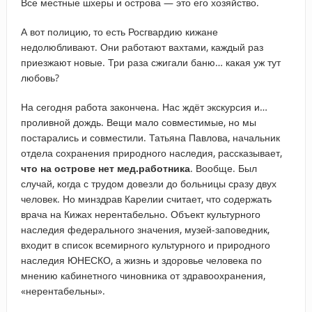
Все местные шхеры и острова — это его хозяйство.
А вот полицию, то есть Росгвардию кижане
недолюбливают. Они работают вахтами, каждый раз
приезжают новые. Три раза сжигали баню… какая уж тут
любовь?
На сегодня работа закончена. Нас ждёт экскурсия и…
проливной дождь. Вещи мало совместимые, но мы
постарались и совместили. Татьяна Павлова, начальник
отдела сохранения природного наследия, рассказывает,
что на острове нет мед.работника
. Вообще. Был
случай, когда с трудом довезли до больницы сразу двух
человек. Но минздрав Карелии считает, что содержать
врача на Кижах нерентабельно. Объект культурного
наследия федерального значения, музей-заповедник,
входит в список всемирного культурного и природного
наследия ЮНЕСКО, а жизнь и здоровье человека по
мнению кабинетного чиновника от здравоохранения,
«нерентабельны».