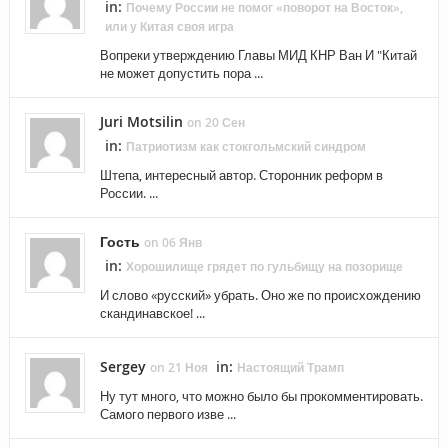
in:
Почему России не помог «поворот на Восток»,
или у Китая своя игра
Вопреки утверждению Главы МИД КНР Ван И "Китай
не может допустить пора ...
Juri Motsilin
on 20 Сен
in:
Патриотизм как стокгольмский синдром
Штепа, интересный автор. Сторонник реформ в
России. ...
Гость
on 06 Янв
in:
Хорошилище грядет по гульбищу на позорище
И слово «русский» убрать. Оно же по происхождению
скандинавское! ...
Sergey
in:
on 21 Ноя
Настоящий Трамп
Ну тут много, что можно было бы прокомментировать.
Самого первого изве ...