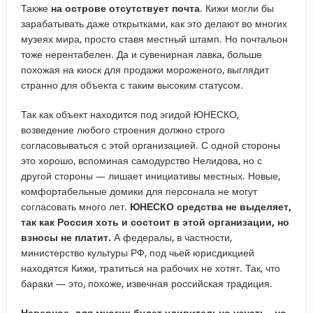
Также
на острове отсутствует почта
. Кижи могли бы
зарабатывать даже открытками, как это делают во многих
музеях мира, просто ставя местный штамп. Но почтальон
тоже нерентабелен. Да и сувенирная лавка, больше
похожая на киоск для продажи мороженого, выглядит
странно для объекта с таким высоким статусом.
Так как объект находится под эгидой ЮНЕСКО,
возведение любого строения должно строго
согласовываться с этой организацией. С одной стороны
это хорошо, вспоминая самодурство Нелидова, но с
другой стороны — лишает инициативы местных. Новые,
комфортабельные домики для персонала не могут
согласовать много лет.
ЮНЕСКО средства не выделяет,
так как Россия хоть и состоит в этой организации, но
взносы не платит.
А федералы, в частности,
министерство культуры РФ, под чьей юрисдикцией
находятся Кижи, тратиться на рабочих не хотят. Так, что
бараки — это, похоже, извечная российская традиция.
Наверное, для многих будет удивительно узнать , но