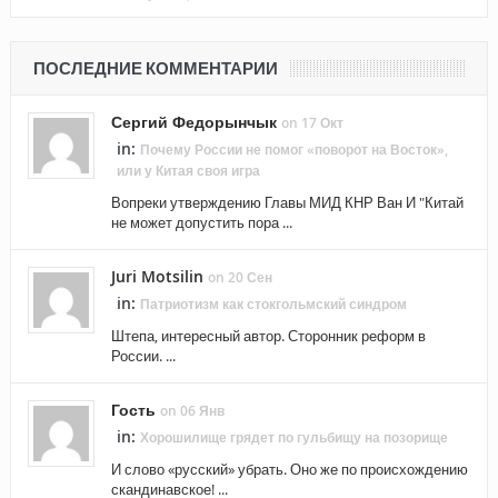
ПОСЛЕДНИЕ КОММЕНТАРИИ
Сергий Федорынчык
on 17 Окт
in:
Почему России не помог «поворот на Восток»,
или у Китая своя игра
Вопреки утверждению Главы МИД КНР Ван И "Китай
не может допустить пора ...
Juri Motsilin
on 20 Сен
in:
Патриотизм как стокгольмский синдром
Штепа, интересный автор. Сторонник реформ в
России. ...
Гость
on 06 Янв
in:
Хорошилище грядет по гульбищу на позорище
И слово «русский» убрать. Оно же по происхождению
скандинавское! ...