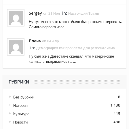
Sergey
in:
on 21 Ноя
Настоящий Трамп
Ну тут много, что можно было бы прокомментировать.
Самого первого изве ...
Елена
on 04 Апр
in:
Демография как проблема для регионализма
Ну был же в Дагестане скандал, что материнские
капиталы выдавались на ...
РУБРИКИ
Без рубрики
8
История
1 130
Культура
415
Новости
488