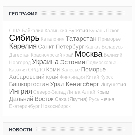
ГЕОГРАФИЯ
Бурятия
США
Байкалия
Калмыкия
Кубань
Псков
Сибирь
Татарстан
Каталония
Приморье
Карелия
Санкт-Петербург
Кавказ
Беларусь
Москва
Дагестан
Красноярский край
Великий
Украина
Эстония
Новгород
Подмосковье
Поморье
Коми
Казакия
ОРДЛО
Залесье
Хабаровский край
Финляндия
Китай
Курск
Урал
Кёнигсберг
Башкортостан
Ингушетия
Ингрия
Крым
Северо-Запад
Литва
Алтай
Дальний Восток
Саха (Якутия)
Чечня
Русь
Екатеринбург
Новосибирск
НОВОСТИ