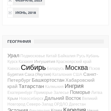
ФЕВРАЛЬ, 2023
ИЮНЬ, 2018
ГЕОГРАФИЯ
Урал
Подмосковье
Китай
Байкалия
Русь
Кубань
Ингушетия
Курск
Казакия
Красноярский край
Сибирь
Москва
Кавказ
Беларусь
Псков
Санкт-
Бурятия
Саха (Якутия)
Каталония
США
Башкортостан
Петербург
Хабаровский
Ингрия
Татарстан
край
Калмыкия
Поморье
Екатеринбург
Приморье
Залесье
Литва
Дальний Восток
Крым
Новосибирск
Великий
Новгород
Северо-Запад
ОРДЛО
Дагестан
Карелия
Эстония
Коми
Чечня
Финляндия