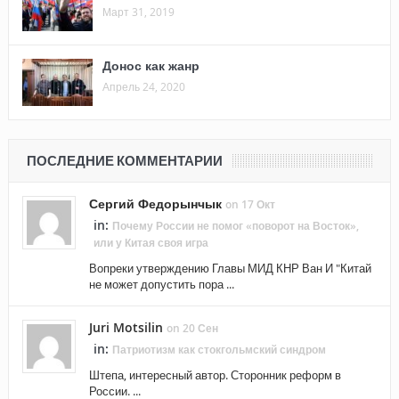
Март 31, 2019
Донос как жанр
Апрель 24, 2020
ПОСЛЕДНИЕ КОММЕНТАРИИ
Сергий Федорынчык
on 17 Окт
in:
Почему России не помог «поворот на Восток»,
или у Китая своя игра
Вопреки утверждению Главы МИД КНР Ван И "Китай
не может допустить пора ...
Juri Motsilin
on 20 Сен
in:
Патриотизм как стокгольмский синдром
Штепа, интересный автор. Сторонник реформ в
России. ...