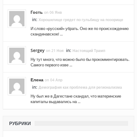
Гость
on 06 Янв
in:
Хорошилище грядет по гульбищу на позорище
И слово «русский» убрать. Оно же по происхождению
скандинавское! ...
Sergey
in:
on 21 Ноя
Настоящий Трамп
Ну тут много, что можно было бы прокомментировать.
Самого первого изве ...
Елена
on 04 Апр
in:
Демография как проблема для регионализма
Ну был же в Дагестане скандал, что материнские
капиталы выдавались на ...
РУБРИКИ