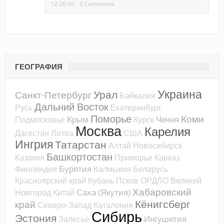
12:20 пп
2 Comments
ГЕОГРАФИЯ
Украина
Урал
Санкт-Петербург
Байкалия
Дальний Восток
Русь
Екатеринбург
Поморье
Коми
Крым
Чечня
Подмосковье
Курск
Москва
Карелия
Дагестан
Литва
США
Ингрия
Татарстан
Алтай
Новосибирск
Башкортостан
Казакия
Приморье
Кавказ
Бурятия
Финляндия
Калмыкия
Беларусь
Красноярский край
Кубань
Псков
ОРДЛО
Великий
Хабаровский
Саха (Якутия)
Новгород
Китай
Кёнигсберг
край
Северо-Запад
Каталония
Сибирь
Эстония
Ингушетия
Залесье