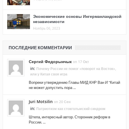
Экономические основы Ингерманландской
независимости
Ноябрь 06, 2023
ПОСЛЕДНИЕ КОММЕНТАРИИ
Сергий Федорынчык
on 17 Окт
in:
Почему России не помог «поворот на Восток»,
или у Китая своя игра
Вопреки утверждению Главы МИД КНР Ван И "Китай
не может допустить пора ...
Juri Motsilin
on 20 Сен
in:
Патриотизм как стокгольмский синдром
Штепа, интересный автор. Сторонник реформ в
России. ...