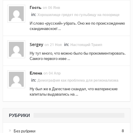
Гость
on 06 Янв
in:
Хорошилище грядет по гульбищу на позорище
И слово «русский» убрать. Оно же по происхождению
скандинавское! ...
Sergey
in:
on 21 Ноя
Настоящий Трамп
Ну тут много, что можно было бы прокомментировать.
Самого первого изве ...
Елена
on 04 Апр
in:
Демография как проблема для регионализма
Ну был же в Дагестане скандал, что материнские
капиталы выдавались на ...
РУБРИКИ
Без рубрики
8