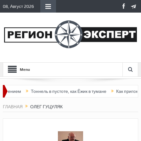
08, Август 2026
Menu
влением
Тоннель в пустоте, как Ёжик в тумане
Как пригожинс
ГЛАВНАЯ
ОЛЕГ ГУЦУЛЯК