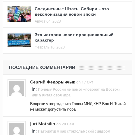
Соединенные Штаты Сибири – это
деколонизация новой эпохи
Август 04, 2023
Эта история носит иррациональный
характер
Февраль 10, 2023
ПОСЛЕДНИЕ КОММЕНТАРИИ
Сергий Федорынчык
on 17 Окт
in:
Почему России не помог «поворот на Восток»,
или у Китая своя игра
Вопреки утверждению Главы МИД КНР Ван И "Китай
не может допустить пора ...
Juri Motsilin
on 20 Сен
in:
Патриотизм как стокгольмский синдром