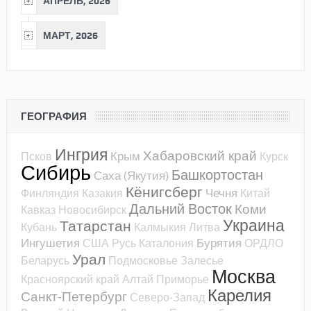
АПРЕЛЬ, 2026
МАРТ, 2026
ГЕОГРАФИЯ
Ингрия
Хабаровский край
Крым
Псков
Курск
Сибирь
Башкортостан
Саха (Якутия)
Кёнигсберг
Чечня
Финляндия
Казакия
Китай
Дальний Восток
Коми
Кавказ
Новосибирск
Украина
Татарстан
Кубань
Калмыкия
Литва
Ингушетия
Бурятия
США
Русь
Каталония
ОРДЛО
Урал
Беларусь
Подмосковье
Залесье
Москва
Красноярский край
Алтай
Приморье
Карелия
Санкт-Петербург
Северо-Запад