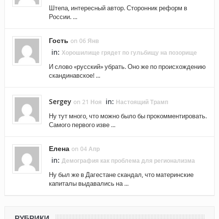
Штепа, интересный автор. Сторонник реформ в
России. ...
Гость
on 06 Янв
in:
Хорошилище грядет по гульбищу на позорище
И слово «русский» убрать. Оно же по происхождению
скандинавское! ...
Sergey
in:
on 21 Ноя
Настоящий Трамп
Ну тут много, что можно было бы прокомментировать.
Самого первого изве ...
Елена
on 04 Апр
in:
Демография как проблема для регионализма
Ну был же в Дагестане скандал, что материнские
капиталы выдавались на ...
РУБРИКИ