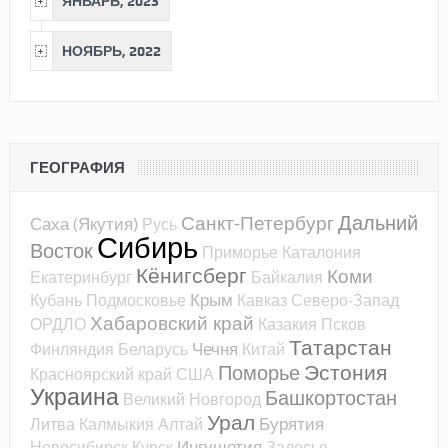
ЯНВАРЬ, 2023
НОЯБРЬ, 2022
ГЕОГРАФИЯ
Дальний
Санкт-Петербург
Саха (Якутия)
Русь
Сибирь
Восток
Приморье
Каталония
Кёнигсберг
Коми
Екатеринбург
Байкалия
Крым
Кубань
Подмосковье
Кавказ
Северо-Запад
Хабаровский край
ОРДЛО
Казакия
Псков
Татарстан
Чечня
Финляндия
Беларусь
Китай
Эстония
Поморье
Красноярский край
США
Украина
Башкортостан
Великий Новгород
Урал
Бурятия
Литва
Калмыкия
Алтай
Ингушетия
Новосибирск
Курск
Залесье