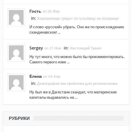
Гость
on 06 Янв
in:
Хорошилище грядет по гульбищу на позорище
И слово «русский» убрать. Оно же по происхождению
скандинавское! ...
Sergey
in:
on 21 Ноя
Настоящий Трамп
Ну тут много, что можно было бы прокомментировать.
Самого первого изве ...
Елена
on 04 Апр
in:
Демография как проблема для регионализма
Ну был же в Дагестане скандал, что материнские
капиталы выдавались на ...
РУБРИКИ