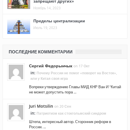
запрещают других»
Ноябрь 14, 2023
Пределы централизации
Июль 19, 2023
ПОСЛЕДНИЕ КОММЕНТАРИИ
Сергий Федорынчык
on 17 Окт
in:
Почему России не помог «поворот на Восток»,
или у Китая своя игра
Вопреки утверждению Главы МИД КНР Ван И "Китай
не может допустить пора ...
Juri Motsilin
on 20 Сен
in:
Патриотизм как стокгольмский синдром
Штепа, интересный автор. Сторонник реформ в
России. ...