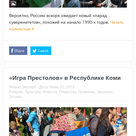
Вероятно, Россию вскоре ожидает новый «парад
суверенитетов», похожий на начало 1990-х годов.
Читать
полностью
Share
Tweet
«Игра Престолов» в Республике Коми
Регион.Эксперт
Дата:
Июнь 05, 2019
Рубрика:
Культура
,
Новости
,
Общество
,
Политика
,
Экология
,
Этника