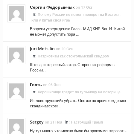
Сергий Федорынчык
on 17 Окт
in:
Почему России не помог «поворот на Восток»,
или у Китая своя игра
Вопреки утверждению Главы МИД КНР Ван И "Китай
не может допустить пора ...
Juri Motsilin
on 20 Сен
in:
Патриотизм как стокгольмский синдром
Штепа, интересный автор. Сторонник реформ в
России. ...
Гость
on 06 Янв
in:
Хорошилище грядет по гульбищу на позорище
И слово «русский» убрать. Оно же по происхождению
скандинавское! ...
Sergey
in:
on 21 Ноя
Настоящий Трамп
Ну тут много, что можно было бы прокомментировать.