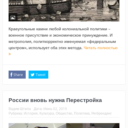
Краеугольные камни любой колониальной политики –
военное присутствие и экономическое принуждение. И
метрополия, политкорректно именуемая «федеральным
центром», использует оба этих метода.
Читать полностью
Share
Tweet
России вновь нужна Перестройка
Вадим Штепа
Дата:
Июнь 02, 2019
Рубрика:
История
,
Культура
,
Общество
,
Политика
,
Регбрендинг