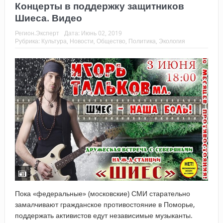
Концерты в поддержку защитников
Шиеса. Видео
Регион.Эксперт
Дата:
Июнь 02, 2019
Рубрика:
Культура
,
Новости
,
Общество
,
Политика
,
Экология
Пока «федеральные» (московские) СМИ старательно
замалчивают гражданское противостояние в Поморье,
поддержать активистов едут независимые музыканты.