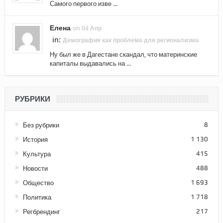
Самого первого изве ...
Елена
on 04 Апр
in:
Демография как проблема для регионализма
Ну был же в Дагестане скандал, что материнские
капиталы выдавались на ...
РУБРИКИ
Без рубрики
8
История
1 130
Культура
415
Новости
488
Общество
1 693
Политика
1 718
Регбрендинг
217