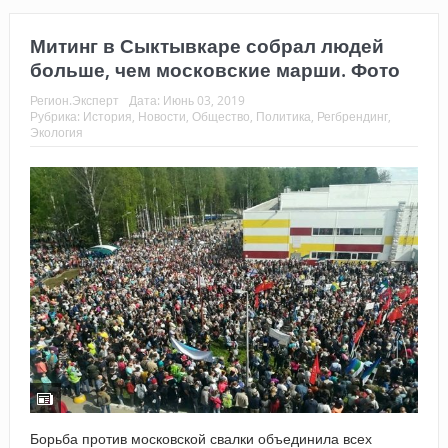
Митинг в Сыктывкаре собрал людей
больше, чем московские марши. Фото
Регион.Эксперт
Дата:
Июнь 03, 2019
Рубрика:
История
,
Новости
,
Общество
,
Политика
,
Регбрендинг
,
Экология
Борьба против московской свалки объединила всех