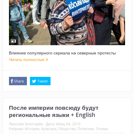
Влияние популярного сериала на северные протесты
Читать полностью
Share
Tweet
После империи повсюду будут
региональные языки + English
Ярослав Золотарёв
Дата:
Июнь 04, 2019
Рубрика:
История
,
Культура
,
Общество
,
Политика
,
Этника