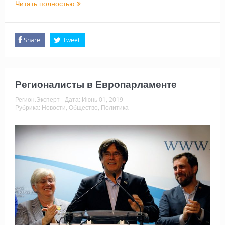
Читать полностью
Share
Tweet
Регионалисты в Европарламенте
Регион.Эксперт
Дата:
Июнь 01, 2019
Рубрика:
Новости
,
Общество
,
Политика