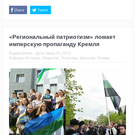
Share
Tweet
«Региональный патриотизм» ломает
имперскую пропаганду Кремля
Вадим Штепа
Дата:
Июнь 05, 2019
Рубрика:
История
,
Общество
,
Политика
,
Экология
,
Этника