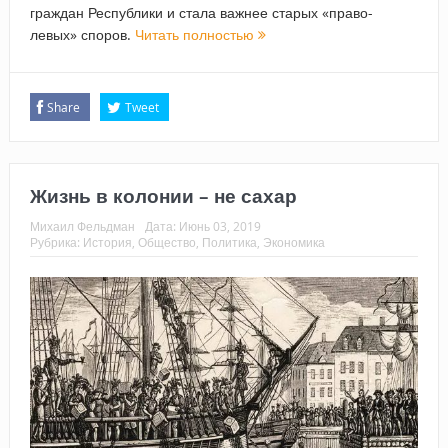
граждан Республики и стала важнее старых «право-
левых» споров.
Читать полностью
Share
Tweet
Жизнь в колонии – не сахар
Михаил Фельдман
Дата:
Июнь 03, 2019
Рубрика:
История
,
Общество
,
Политика
,
Экономика