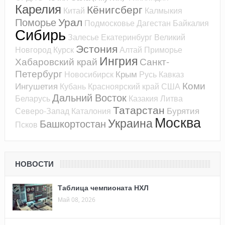
Карелия
Кёнигсберг
Китай
Калмыкия
Урал
Поморье
Подмосковье
Дагестан
Байкалия
Сибирь
Залесье
Екатеринбург
Великий
Эстония
Новгород
Курск
Алтай
Приморье
Ингрия
Хабаровский край
Санкт-
Петербург
Крым
Новосибирск
Русь
Кавказ
Коми
Ингушетия
Кубань
Красноярский край
США
Дальний Восток
Беларусь
Казакия
Литва
Татарстан
Бурятия
Северо-Запад
Каталония
Москва
Украина
Башкортостан
Псков
НОВОСТИ
Таблица чемпионата НХЛ
Май 08, 2026