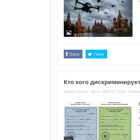
Share
Tweet
Кто кого дискриминируе
Вадим Штепа
Дата:
Май 07, 2026
Рубри