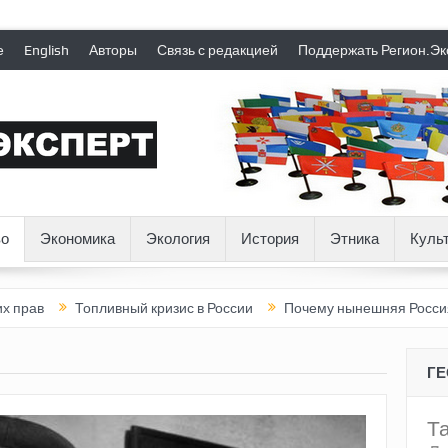
е
English
Авторы
Связь с редакцией
Поддержать Регион.Эк
о
Экономика
Экология
История
Этника
Куль
Топливный кризис в России
Почему нынешняя Россия стала хуж
Г
Т