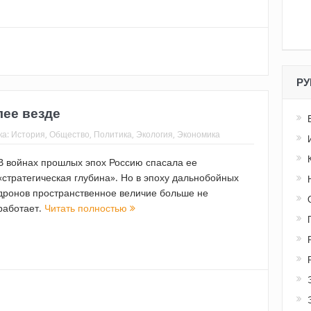
РУ
лее везде
ка:
История
,
Общество
,
Политика
,
Экология
,
Экономика
В войнах прошлых эпох Россию спасала ее
«стратегическая глубина». Но в эпоху дальнобойных
дронов пространственное величие больше не
работает.
Читать полностью