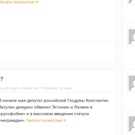
Читать полностью
т?
ка:
История
,
Общество
,
Политика
,
Этника
В начале мая депутат российской Госдумы Константин
Затулин дежурно обвинил Эстонию и Латвию в
«русофобии» и в массовом введении статуса
«неграждан».
Читать полностью