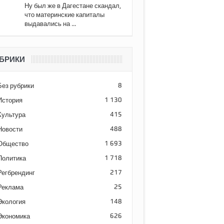
Ну был же в Дагестане скандал,
что материнские капиталы
выдавались на ...
БРИКИ
Без рубрики
8
История
1 130
Культура
415
Новости
488
Общество
1 693
Политика
1 718
Регбрендинг
217
Реклама
25
Экология
148
Экономика
626