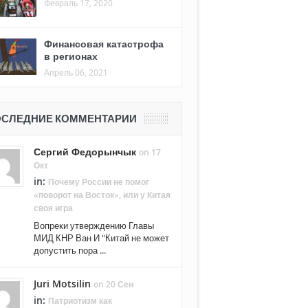
Февраль 17, 2020
Финансовая катастрофа
в регионах
Апрель 06, 2021
СЛЕДНИЕ КОММЕНТАРИИ
Сергий Федорынчык
on 17
Окт
in:
Почему России не помог
«поворот на Восток», или у Китая
своя игра
Вопреки утверждению Главы
МИД КНР Ван И "Китай не может
допустить пора ...
Juri Motsilin
on 20 Сен
in:
Патриотизм как