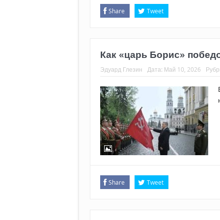
Share
Tweet
Как «царь Борис» побед
Эдуард Глезин
Дата:
Май 10, 2026
Рубр
Share
Tweet