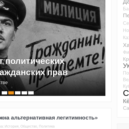
Д
Ба
Пе
Се
Но
Ка
Ха
Фи
К
У
изис в России
По
Ве
литическим переменам?
В
Ку
С
К
Са
ужна альтернативная легитимность»
ка:
История
,
Общество
,
Политика