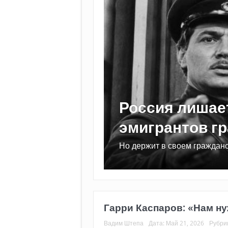
их
Топливный кр
ав
Может ли он привести к по
Гарри Каспаров: «Нам н
Вадим Штепа
Дата:
Май 21, 2026
Рубри