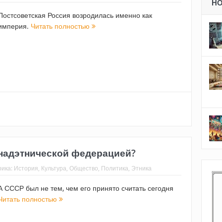
Н
Постсоветская Россия возродилась именно как
империя.
Читать полностью
 надэтнической федерацией?
рика:
История
,
Культура
,
Общество
,
Политика
,
Этника
А СССР был не тем, чем его принято считать сегодня
Читать полностью