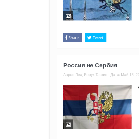
Share
Tweet
Россия не Сербия
Аарон Леа, Борух Таскин
Дата:
Май 13, 2