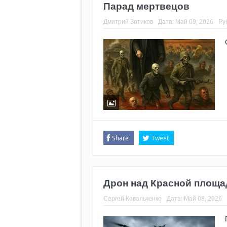
Парад мертвецов
Дмитрий Зотиков
Дата:
Май 09, 2026
Ру
Share
Tweet
Дрон над Красной площ
Сергей Ковальченко
Дата:
Май 08, 2026