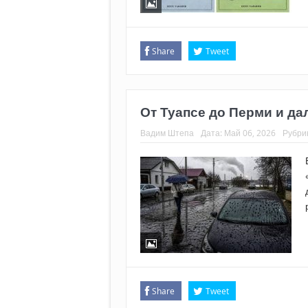
Share
Tweet
От Туапсе до Перми и да
Вадим Штепа
Дата:
Май 06, 2026
Рубри
Share
Tweet