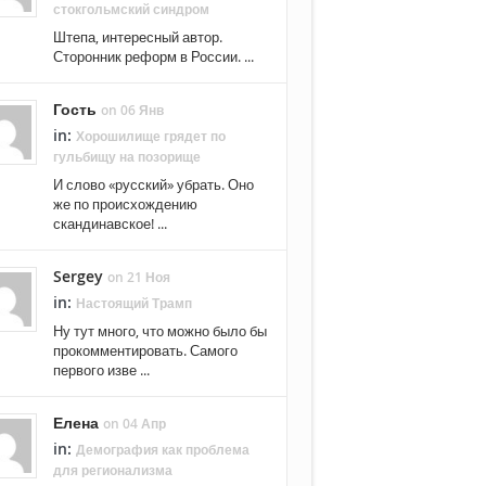
стокгольмский синдром
Штепа, интересный автор.
Сторонник реформ в России. ...
Гость
on 06 Янв
in:
Хорошилище грядет по
гульбищу на позорище
И слово «русский» убрать. Оно
же по происхождению
скандинавское! ...
Sergey
on 21 Ноя
in:
Настоящий Трамп
Ну тут много, что можно было бы
прокомментировать. Самого
первого изве ...
Елена
on 04 Апр
in:
Демография как проблема
для регионализма