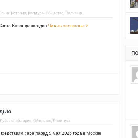
брика:
История
,
Культура
,
Общество
,
Политика
Свита Воланда сегодня
Читать полностью
ПО
адью
Рубрика:
История
,
Общество
,
Политика
Представим себе парад 9 мая 2026 года в Москве