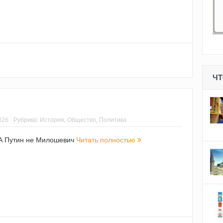
ЧТ
026
Рубрика:
История
,
Общество
,
Политика
А Путин не Милошевич
Читать полностью