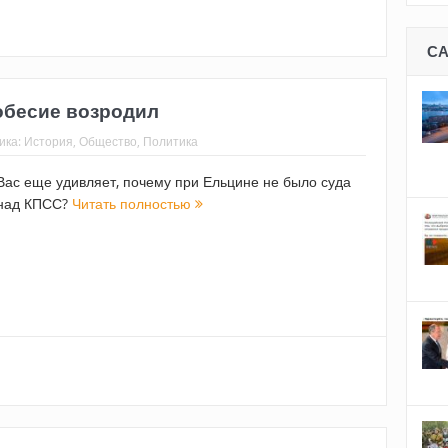
С
обесие возродил
ика:
История
,
Общество
,
Политика
Вас еще удивляет, почему при Ельцине не было суда
над КПСС?
Читать полностью