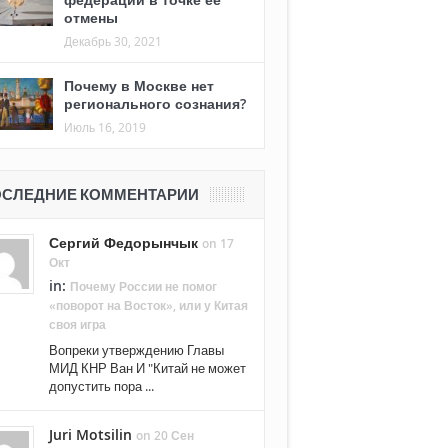
отмены
Декабрь 30, 2021
Почему в Москве нет
регионального сознания?
Июль 16, 2019
СЛЕДНИЕ КОММЕНТАРИИ
Сергий Федорынчык
on 17
Окт
in:
Почему России не помог
«поворот на Восток», или у Китая
своя игра
Вопреки утверждению Главы
МИД КНР Ван И "Китай не может
допустить пора ...
Juri Motsilin
on 20 Сен