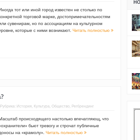
Н
Иногда тот или иной город известен не столько по
конкретной торговой марке, достопримечательностям
или сувенирам, но по ассоциациям на культурном
уровне, которые с ними возникают.
Читать полностью
а?
Рубрика:
История
,
Культура
,
Общество
,
Регбрендинг
Масштаб происходящего настолько впечатляющ, что
«охранители» бьют тревогу и строчат публичные
доносы на «крамолу».
Читать полностью