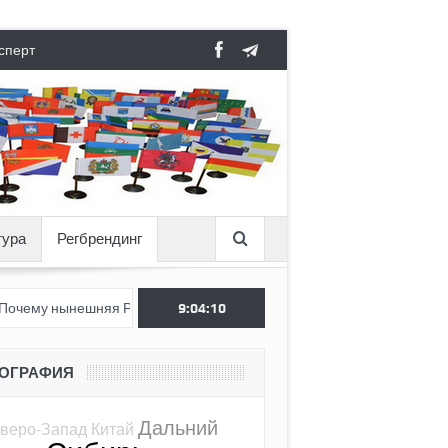
сперт
тура
Регбрендинг
ынешняя Россия стала хуже, чем СССР?
9:04:11
Вертикаль под давлени
ЕОГРАФИЯ
Дальний
веро-Запад
Китай