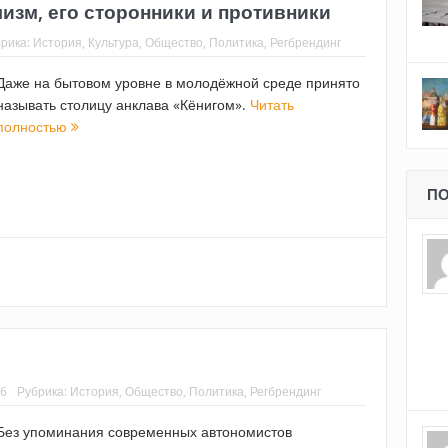
изм, его сторонники и противники
рика:
История
,
Культура
,
Общество
,
Политика
,
Регбрендинг
Даже на бытовом уровне в молодёжной среде принято
называть столицу анклава «Кёнигом».
Читать
полностью
ПО
16
Рубрика:
История
,
Общество
,
Политика
,
Регбрендинг
Без упоминания современных автономистов