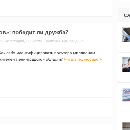
С
ов»: победит ли дружба?
брика:
История
,
Общество
,
Политика
,
Регбрендинг
Как себя идентифицировать полутора миллионам
жителей Ленинградской области?
Читать полностью