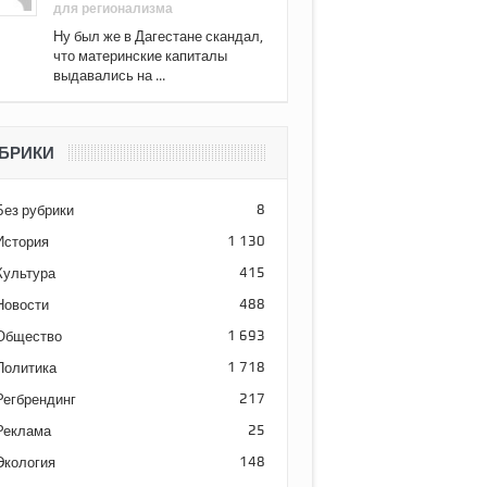
для регионализма
Ну был же в Дагестане скандал,
что материнские капиталы
выдавались на ...
БРИКИ
Без рубрики
8
История
1 130
Культура
415
Новости
488
Общество
1 693
Политика
1 718
Регбрендинг
217
Реклама
25
Экология
148