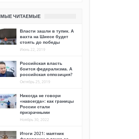
АМЫЕ ЧИТАЕМЫЕ
Власти зашли в тупик. А
вахта на Шиесе будет
стоять до победы
Июнь 22, 2019
Российская власть
боится федерализма. А
российская оппозиция?
Октябрь 25, 2019
Никогда не говори
«навсегда»: как границы
России стали
призрачными
Ноябрь 30, 2022
Итоги 2021: маятник
федерации в точке ее