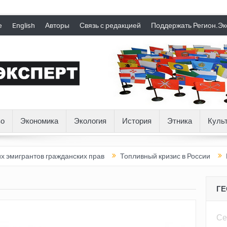
е
English
Авторы
Связь с редакцией
Поддержать Регион.Эк
о
Экономика
Экология
История
Этника
Куль
тов гражданских прав
Топливный кризис в России
Почему н
Г
Се