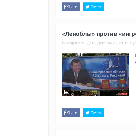
Share
Tweet
«Леноблы» против «ингр
Виктор Шаву
Дата:
Декабрь 27, 2016
Ру
Share
Tweet