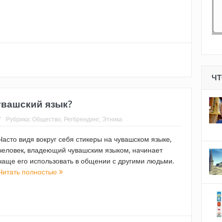
ЧТ
увашский язык?
7
Рубрика:
Общество
,
Регбрендинг
,
Этника
Часто видя вокруг себя стикеры на чувашском языке,
человек, владеющий чувашским языком, начинает
чаще его использовать в общении с другими людьми.
Читать полностью