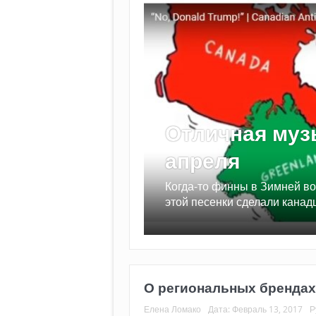
Отличная музы
апреля
Когда-то финны в Зимней вой
музея и не только
этой песенки сделали канад
О региональных брендах 
Елена Ломако
Дата:
Февраль 13, 2017
Р