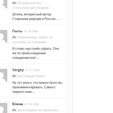
in:
Патриотизм как
стокгольмский синдром
Штепа, интересный автор.
Сторонник реформ в России. ...
Гость
on 06 Янв
in:
Хорошилище грядет по
гульбищу на позорище
И слово «русский» убрать. Оно
же по происхождению
скандинавское! ...
Sergey
on 21 Ноя
in:
Настоящий Трамп
Ну тут много, что можно было бы
прокомментировать. Самого
первого изве ...
Елена
on 04 Апр
in:
Демография как проблема