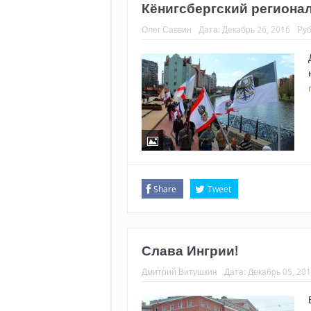
Кёнигсбергский регионал
Олег Саввин
Дата:
Декабрь 26, 2016
Руб
Share
Tweet
Слава Ингрии!
Дмитрий Витушкин
Дата:
Декабрь 05, 20