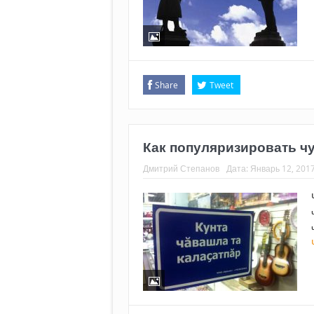
Share
Tweet
Как популяризировать ч
Дмитрий Степанов
Дата:
Январь 12, 201