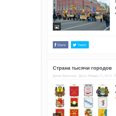
Share
Tweet
Страна тысячи городов
Денис Визгалов
Дата:
Январь 15, 2014
Р