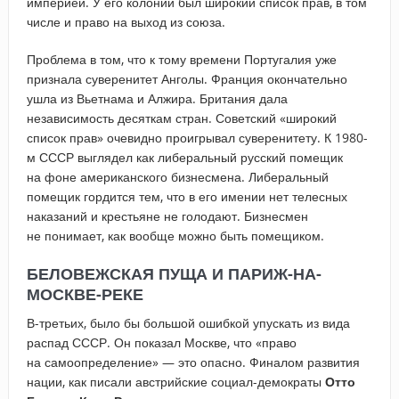
империей. У его колоний был широкий список прав, в том
числе и право на выход из союза.
Проблема в том, что к тому времени Португалия уже
признала суверенитет Анголы. Франция окончательно
ушла из Вьетнама и Алжира. Британия дала
независимость десяткам стран. Советский «широкий
список прав» очевидно проигрывал суверенитету. К 1980-
м СССР выглядел как либеральный русский помещик
на фоне американского бизнесмена. Либеральный
помещик гордится тем, что в его имении нет телесных
наказаний и крестьяне не голодают. Бизнесмен
не понимает, как вообще можно быть помещиком.
БЕЛОВЕЖСКАЯ ПУЩА И ПАРИЖ-НА-
МОСКВЕ-РЕКЕ
В-третьих, было бы большой ошибкой упускать из вида
распад СССР. Он показал Москве, что «право
на самоопределение» — это опасно. Финалом развития
нации, как писали австрийские социал-демократы
Отто