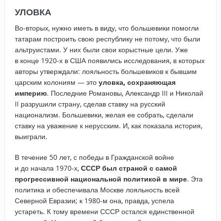
УЛОВКА
Во-вторых, нужно иметь в виду, что большевики помогли
татарам построить свою республику не потому, что были
альтруистами. У них были свои корыстные цели. Уже
в конце 1920-х в США появились исследования, в которых
авторы утверждали: лояльность большевиков к бывшим
царским колониям — это
уловка, сохраняющая
империю
. Последние Романовы, Александр III и Николай
II разрушили страну, сделав ставку на русский
национализм. Большевики, желая ее собрать, сделали
ставку на уважение к нерусским. И, как показала история,
выиграли.
В течение 50 лет, с победы в Гражданской войне
и до начала 1970-х,
СССР был страной с самой
прогрессивной национальной политикой в мире
. Эта
политика и обеспечивала Москве лояльность всей
Северной Евразии; к 1980-м она, правда, успела
устареть. К тому времени СССР остался единственной