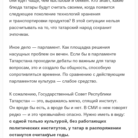
они едят чаще, чем кыстыбый и беккен. Кто знает, какие
блюда татары будут считать своими, когда появится
следующее поколение технологий хранения
и транспортировки продуктов? В этой ситуации нельзя
рассчитывать на то, что татарский народ сохранит
эчпочмак.
Иное дело — парламент. Как площадка решения
насущных проблем он вечен. Если бы в парламенте
Татарстана проходили дебаты по важным для татар
вопросам, это и создало бы общность, способную
сопротивляться времени. По сравнению с действующим
парламентом культура — слабое средство.
К сожалению, Государственный Совет Республики
Татарстан — это, выражаясь мягко, спящий институт.
Он вроде бы есть, а вроде бы и нет. В СМИ о нем говорят
редко — и это чрезвычайно опасно. Нужно иметь в виду:
с одной только культурой, без работающих
политических институтов, у татар в распоряжении
останутся считанyые годы.