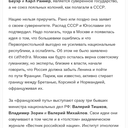
Бауэр
и
Карл Раннер
, является суверенное государство,
а не союз лояльных колоний, как полагали в СССР.
Нацию нельзя приручить. Рано или поздно она заявит
о своем суверенитете. Распад СССР и Югославии это
подтвердил. Надо полагать, тогда в Москве и появилась
идея о том, что большевики ошиблись и что
Первопрестольной выгодно не усиливать национальные
республики, а ослаблять. Об этом не было заявлено
ex cathedra. Москва как будто осталась верна советскому
гуманизму, но эксперты, близкие к власти, начали
говорить, что Россия должна забыть Ленина и пойти
по пути Франции. Париж, как известно, активно стирает
границу между Бретанью, Корсикой и Нормандией,
офранцуживая их.
За «французский путь» выступают сразу три бывших
министра национальных дел РФ:
Валерий Тишков
,
Владимир Зорин
и
Валерий Михайлов
. Свои идеи они
озвучивают в том числе и в «толстом» академическом
журнале «Вестник российской нации». Институт этнологии