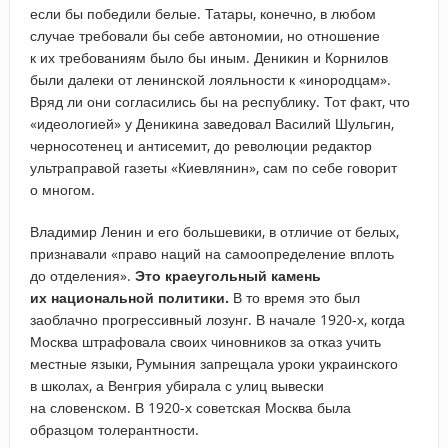
если бы победили белые. Татары, конечно, в любом
случае требовали бы себе автономии, но отношение
к их требованиям было бы иным. Деникин и Корнилов
были далеки от ленинской лояльности к «инородцам».
Вряд ли они согласились бы на республику. Тот факт, что
«идеологией» у Деникина заведовал Василий Шульгин,
черносотенец и антисемит, до революции редактор
ультраправой газеты «Киевлянин», сам по себе говорит
о многом.
Владимир Ленин и его большевики, в отличие от белых,
признавали «право наций на самоопределение вплоть
до отделения».
Это краеугольный камень
их национальной политики.
В то время это был
заоблачно прогрессивный лозунг. В начале 1920-х, когда
Москва штрафовала своих чиновников за отказ учить
местные языки, Румыния запрещала уроки украинского
в школах, а Венгрия убирала с улиц вывески
на словенском. В 1920-х советская Москва была
образцом толерантности.