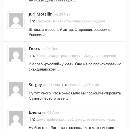
не может допустить пора ...
Juri Motsilin
on 20 Сен
in:
Патриотизм как стокгольмский синдром
Штепа, интересный автор. Сторонник реформ в
России. ...
Гость
on 06 Янв
in:
Хорошилище грядет по гульбищу на позорище
И слово «русский» убрать. Оно же по происхождению
скандинавское! ...
Sergey
in:
on 21 Ноя
Настоящий Трамп
Ну тут много, что можно было бы прокомментировать.
Самого первого изве ...
Елена
on 04 Апр
in:
Демография как проблема для регионализма
Ну был же в Дагестане скандал, что материнские