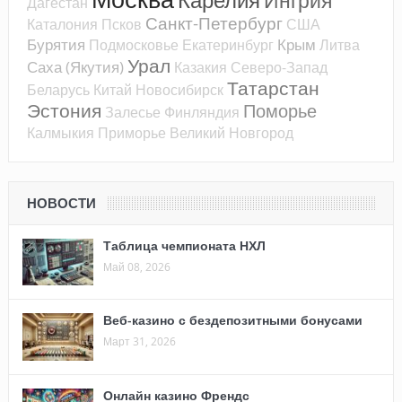
Ингрия
Дагестан
Санкт-Петербург
Каталония
Псков
США
Бурятия
Крым
Подмосковье
Екатеринбург
Литва
Урал
Саха (Якутия)
Казакия
Северо-Запад
Татарстан
Беларусь
Китай
Новосибирск
Эстония
Поморье
Залесье
Финляндия
Калмыкия
Приморье
Великий Новгород
НОВОСТИ
Таблица чемпионата НХЛ
Май 08, 2026
Веб-казино с бездепозитными бонусами
Март 31, 2026
Онлайн казино Френдс