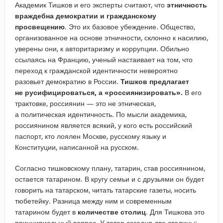
Академик Тишков и его эксперты считают, что
этничность
враждебна демократии и гражданскому
просвещению
. Это их базовое убеждение. Общество,
организованное на основе этничности, склонно к насилию,
уверены они, к авторитаризму и коррупции. Обильно
ссылаясь на Францию, ученый настаивает на том, что
переход к гражданской идентичности невероятно
разовьет демократию в России.
Тишков предлагает
не русифицироваться, а «россиянизировать».
В его
трактовке, россиянин — это не этническая,
а политическая идентичность. По мысли академика,
россиянином является всякий, у кого есть российский
паспорт, кто лоялен Москве, русскому языку и
Конституции, написанной на русском.
Согласно тишковскому плану, татарин, став россиянином,
остается татарином. В кругу семьи и с друзьями он будет
говорить на татарском, читать татарские газеты, носить
тюбетейку. Разница между ним и современным
татарином будет в
количестве столиц
. Для Тишкова это
принципиальный вопрос. У татар сегодня две столицы: