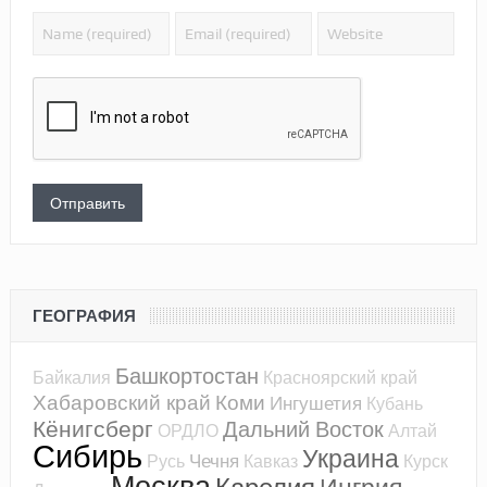
ГЕОГРАФИЯ
Башкортостан
Байкалия
Красноярский край
Хабаровский край
Коми
Ингушетия
Кубань
Кёнигсберг
Дальний Восток
ОРДЛО
Алтай
Сибирь
Украина
Чечня
Русь
Кавказ
Курск
Москва
Карелия