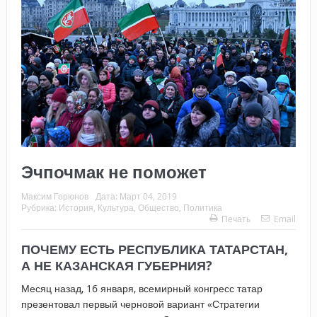
Эчпочмак не поможет
Максим Горюнов
Дата:
Март 04, 2019
Рубрика:
История
,
Культура
,
Общество
,
Политика
Печать
Email
ПОЧЕМУ ЕСТЬ РЕСПУБЛИКА ТАТАРСТАН,
А НЕ КАЗАНСКАЯ ГУБЕРНИЯ?
Месяц назад, 16 января, всемирный конгресс татар
презентовал первый черновой вариант «Стратегии