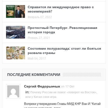
Справится ли международное право с
неоимперией?
Февраль 07, 2022
Протестный Петербург. Революционная
история города
Январь 27, 2021
Состояние полураспада: стоит ли бояться
развала страны
Май 04, 2017
ПОСЛЕДНИЕ КОММЕНТАРИИ
Сергий Федорынчык
on 17 Окт
in:
Почему России не помог «поворот на Восток»,
или у Китая своя игра
Вопреки утверждению Главы МИД КНР Ван И "Китай