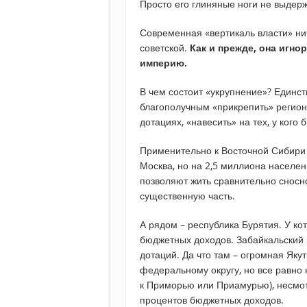
Просто его глиняные ноги не выдерж
Современная «вертикаль власти» ни
советской.
Как и прежде, она игно
империю.
В чем состоит «укрупнение»? Единст
благополучным «прикрепить» регион
дотациях, «навесить» на тех, у ког
Применительно к Восточной Сибири э
Москва, но на 2,5 миллиона населе
позволяют жить сравнительно сносн
существенную часть.
А рядом – республика Бурятия. У к
бюджетных доходов. Забайкальский 
дотаций. Да что там – огромная Якут
федеральному округу, но все равно
к Приморью или Приамурью), несмот
процентов бюджетных доходов.