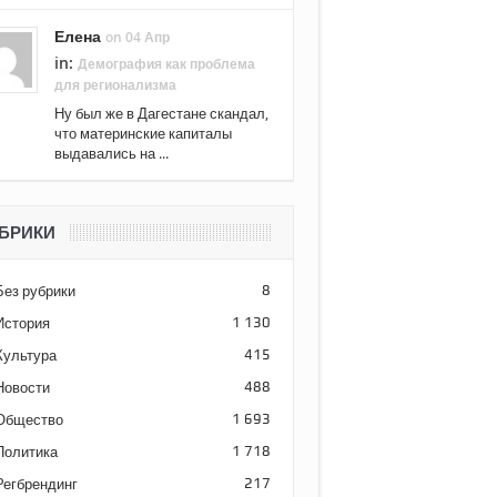
Елена
on 04 Апр
in:
Демография как проблема
для регионализма
Ну был же в Дагестане скандал,
что материнские капиталы
выдавались на ...
БРИКИ
Без рубрики
8
История
1 130
Культура
415
Новости
488
Общество
1 693
Политика
1 718
Регбрендинг
217