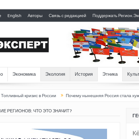
е
English
Авторы
Связь с редакцией
Поддержать Регион.Эк
о
Экономика
Экология
История
Этника
Куль
 кризис в России
Почему нынешняя Россия стала хуже, чем СС
ИЕ РЕГИОНОВ: ЧТО ЭТО ЗНАЧИТ?
Г
К