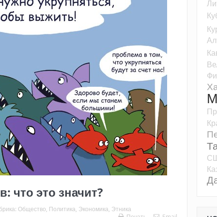
Ли
Ку
Ку
Ал
Ка
Ве
Фи
Ха
М
Пр
Кр
Пе
Т
С
Ка
Д
: что это значит?
брика:
Общество
,
Политика
,
Экономика
,
Этника
Печать
Email