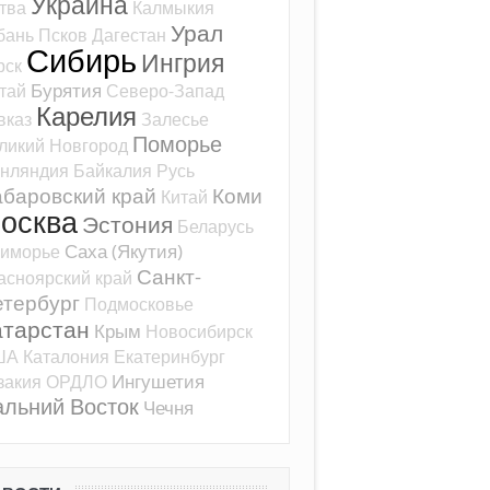
Украина
тва
Калмыкия
Урал
бань
Псков
Дагестан
Сибирь
Ингрия
рск
Бурятия
тай
Северо-Запад
Карелия
вказ
Залесье
Поморье
ликий Новгород
нляндия
Байкалия
Русь
баровский край
Коми
Китай
осква
Эстония
Беларусь
Саха (Якутия)
иморье
Санкт-
асноярский край
тербург
Подмосковье
атарстан
Крым
Новосибирск
ША
Каталония
Екатеринбург
Ингушетия
закия
ОРДЛО
альний Восток
Чечня