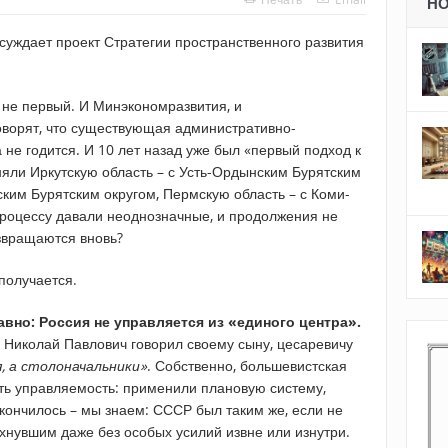
Н
уждает проект Стратегии пространственного развития
 не первый. И Минэкономразвития, и
оворят, что существующая административно-
не годится. И 10 лет назад уже был «первый подход к
иняли Иркутскую область – с Усть-Ордынским Бурятским
нским Бурятским округом, Пермскую область – с Коми-
роцессу давали неоднозначные, и продолжения не
озвращаются вновь?
 получается.
авно: Россия не управляется из «единого центра».
Николай Павлович говорил своему сыну, цесаревичу
я, а столоначальники»
. Собственно, большевистская
ть управляемость: применили плановую систему,
кончилось – мы знаем: СССР был таким же, если не
хнувшим даже без особых усилий извне или изнутри.