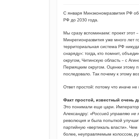
С января Минэкономразвития РФ обс
РФ до 2030 года.
Мы сразу вспоминаем: проект этот –
Минрегионразвития уже много лет г
территориальная система РФ никуда 
снаряду»: тогда, кто помнит, объед
округом, Читинскую область – с Аги
Пермяцким округом. Оценки этому п
последовало. Так почему к этому в
Ответ простой: потому что иначе не
Факт простой, известный очень д
Это понимали еще цари. Император 
Александру:
«Россией управляю не 
революция и была попыткой улучши
партийную «вертикаль власти». Чем 
более, неуправляемым колоссом, ру