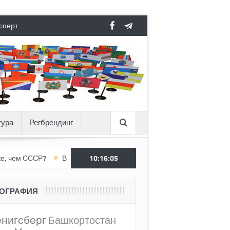
сперт
тура
Регбрендинг
СР?
Вертикаль под давлением
10:16:06
Тоннель в пустоте, как Ёжик в
ЕОГРАФИЯ
ёнигсберг
Башкортостан