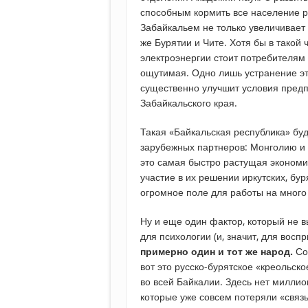
способным кормить все население р
Забайкальем не только увеличивает 
же Бурятии и Чите. Хотя бы в такой 
электроэнергии стоит потребителям 9
ощутимая. Одно лишь устранение эт
существенно улучшит условия предп
Забайкальского края.
Такая «Байкальская республика» бу
зарубежных партнеров: Монголию и 
это самая быстро растущая экономи
участие в их решении иркутских, бур
огромное поле для работы на много
Ну и еще один фактор, который не 
для психологии (и, значит, для восп
примерно один и тот же народ.
Со
вот это русско-бурятское «креольск
во всей Байкалии. Здесь нет миллио
которые уже совсем потеряли «связь