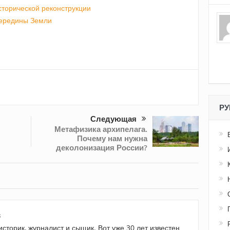
сторической реконструкции
Середины Земли
РУ
Следующая
Метафизика архипелага.
Почему нам нужна
деколонизация России?
в
историк, журналист и сыщик. Вот уже 30 лет известен