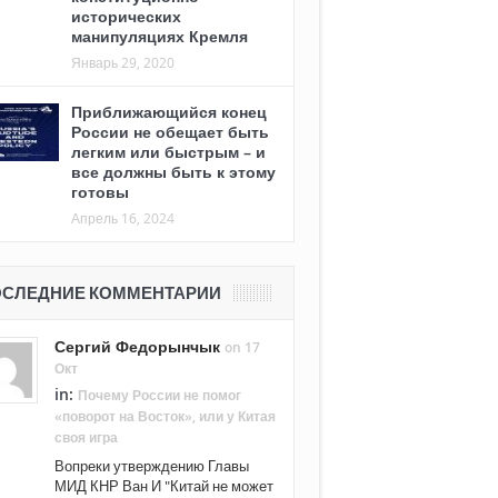
исторических
манипуляциях Кремля
Январь 29, 2020
Приближающийся конец
России не обещает быть
легким или быстрым – и
все должны быть к этому
готовы
Апрель 16, 2024
СЛЕДНИЕ КОММЕНТАРИИ
Сергий Федорынчык
on 17
Окт
in:
Почему России не помог
«поворот на Восток», или у Китая
своя игра
Вопреки утверждению Главы
МИД КНР Ван И "Китай не может