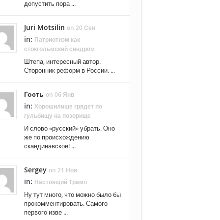
допустить пора ...
Juri Motsilin
on 20 Сен
in:
Патриотизм как
стокгольмский синдром
Штепа, интересный автор.
Сторонник реформ в России. ...
Гость
on 06 Янв
in:
Хорошилище грядет по
гульбищу на позорище
И слово «русский» убрать. Оно
же по происхождению
скандинавское! ...
Sergey
on 21 Ноя
in:
Настоящий Трамп
Ну тут много, что можно было бы
прокомментировать. Самого
первого изве ...