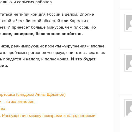
одных и сельских районов.
итаться не типичной для России в целом. Вполне
вской и Челябинской областей или Карелии с
еет. И принесет больше минусов, чем плюсов.
Но
венное, наверное, бесспорное свойство.
ников, реанимирующих проекты «укрупнения», вполне
ать проблемы регионов «сверху», они готовы сдать их
ть придется и налоги, и полномочия.
И это будет
рии.
картошка (синдром Анны Щёкиной)
и – та же империя
тва
р. Рассуждения между пожарами и наводнениями