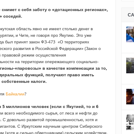
снимет с себя заботу о «дотационных регионах»,
С
» соседей.
кутская область явно не имеет столько денег в
рятии, и Чите, не говоря про Якутию. Это уже
да был принят закон ФЗ-473 «О территориях
кого развития в Российской Федерации» (Закон о
й правовой режим осуществления
льности на территории опережающего социально-
гионы-«паровозы» в качестве компенсации за то,
федеральных функций, получают право иметь
 собственные налоги.
для
Байкалии
?
 5 миллионов человек (если с Якутией, то и 6
и всего необходимого сырья, от леса и нефти до
в. С довольно развитой промышленностью, хотя и
гигантов. С Иркутским научным центром Сибирского
ым (хотя и сильно обветшавшим) сельским хозяйством,