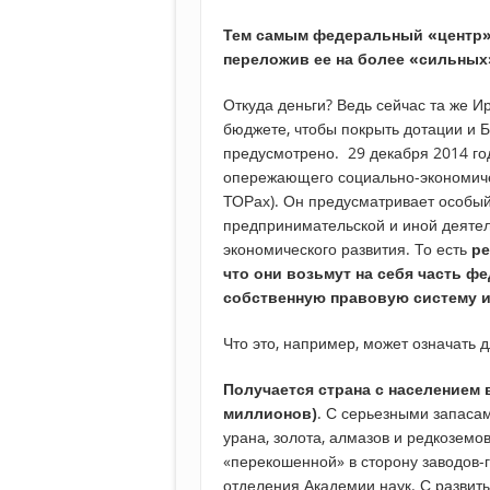
Тем самым федеральный «центр» 
переложив ее на более «сильных
Откуда деньги? Ведь сейчас та же Ир
бюджете, чтобы покрыть дотации и Бу
предусмотрено. 29 декабря 2014 го
опережающего социально-экономичес
ТОРах). Он предусматривает особы
предпринимательской и иной деяте
экономического развития. То есть
ре
что они возьмут на себя часть 
собственную правовую систему и
Что это, например, может означать 
Получается страна с населением в
миллионов)
. С серьезными запасам
урана, золота, алмазов и редкоземо
«перекошенной» в сторону заводов-
отделения Академии наук. С развит