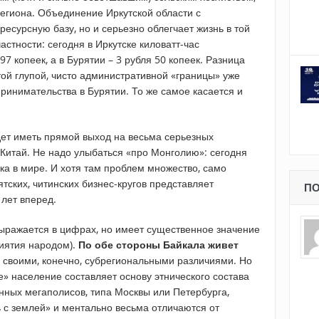
егиона. Объединение Иркутской области с
ресурсную базу, но и серьезно облегчает жизнь в той
частности: сегодня в Иркутске киловатт-час
7 копеек, а в Бурятии – 3 рубля 50 копеек. Разница
ой глупой, чисто административной «границы» уже
ринимательства в Бурятии. То же самое касается и
дет иметь прямой выход на весьма серьезных
Китай. Не надо улыбаться «про Монголию»: сегодня
ка в мире. И хотя там проблем множество, само
ятских, читинских бизнес-кругов представляет
ПО
 лет вперед.
выражается в цифрах, но имеет существенное значение
риятия народом).
По обе стороны Байкала живет
 своими, конечно, субрегиональными различиями. Но
ое» население составляет основу этнического состава
нных мегаполисов, типа Москвы или Петербурга,
 с землей» и ментально весьма отличаются от