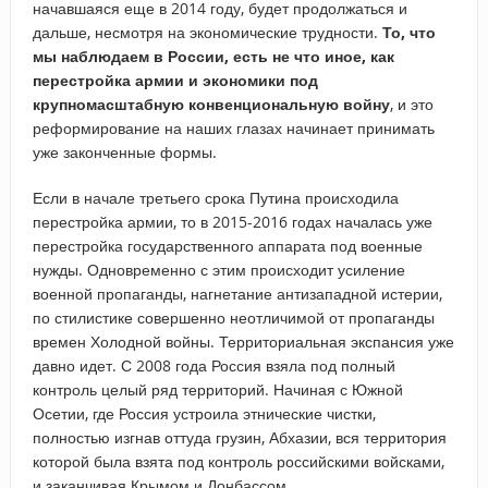
начавшаяся еще в 2014 году, будет продолжаться и
дальше, несмотря на экономические трудности.
То, что
мы наблюдаем в России, есть не что иное, как
перестройка армии и экономики под
крупномасштабную конвенциональную войну
, и это
реформирование на наших глазах начинает принимать
уже законченные формы.
Если в начале третьего срока Путина происходила
перестройка армии, то в 2015-2016 годах началась уже
перестройка государственного аппарата под военные
нужды. Одновременно с этим происходит усиление
военной пропаганды, нагнетание антизападной истерии,
по стилистике совершенно неотличимой от пропаганды
времен Холодной войны. Территориальная экспансия уже
давно идет. С 2008 года Россия взяла под полный
контроль целый ряд территорий. Начиная с Южной
Осетии, где Россия устроила этнические чистки,
полностью изгнав оттуда грузин, Абхазии, вся территория
которой была взята под контроль российскими войсками,
и заканчивая Крымом и Донбассом.