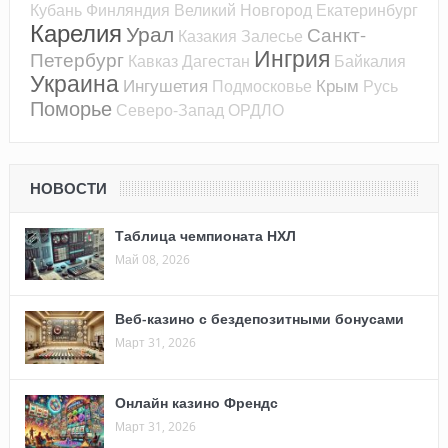
Кубань
Финляндия
Великий Новгород
Екатеринбург
Карелия
Урал
Санкт-
Казакия
Залесье
Ингрия
Петербург
Кавказ
Дагестан
Байкалия
Украина
Ингушетия
Крым
Подмосковье
Русь
Поморье
Северо-Запад
ОРДЛО
НОВОСТИ
Таблица чемпионата НХЛ
Май 08, 2026
Веб-казино с бездепозитными бонусами
Март 31, 2026
Онлайн казино Френдс
Март 31, 2026