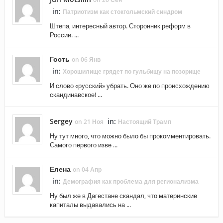
in:
Патриотизм как стокгольмский синдром
Штепа, интересный автор. Сторонник реформ в
России. ...
Гость
on 06 Янв
in:
Хорошилище грядет по гульбищу на позорище
И слово «русский» убрать. Оно же по происхождению
скандинавское! ...
Sergey
in:
on 21 Ноя
Настоящий Трамп
Ну тут много, что можно было бы прокомментировать.
Самого первого изве ...
Елена
on 04 Апр
in:
Демография как проблема для регионализма
Ну был же в Дагестане скандал, что материнские
капиталы выдавались на ...