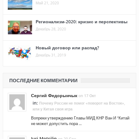
Май 21, 2020
Регионализм-2020: кризис и перспективы
Декабрь 28, 2020
Новый договор или распад?
Декабрь 31, 2019
ПОСЛЕДНИЕ КОММЕНТАРИИ
Сергий Федорынчык
on 17 Окт
in:
Почему России не помог «поворот на Восток»,
или у Китая своя игра
Вопреки утверждению Главы МИД КНР Ван И "Китай
не может допустить пора ...
Juri Motsilin
on 20 Сен