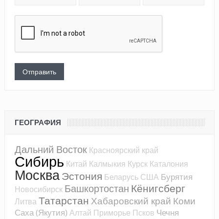
ГЕОГРАФИЯ
Дальний Восток
Красноярский край
Сибирь
Китай
Калмыкия
Курск
Каталония
Москва
Эстония
Бурятия
Беларусь
США
Кёнигсберг
Башкортостан
Новосибирск
Татарстан
Хабаровский край
Коми
Литва
Саха (Якутия)
Чечня
Алтай
Приморье
Псков