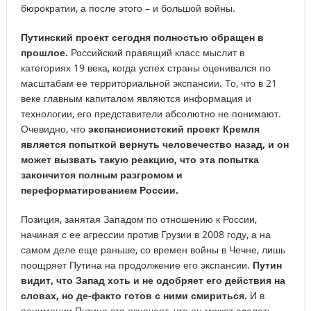
бюрократии, а после этого – и большой войны.
Путинский проект сегодня полностью обращен в
прошлое.
Российский правящий класс мыслит в
категориях 19 века, когда успех страны оценивался по
масштабам ее территориальной экспансии. То, что в 21
веке главным капиталом являются информация и
технологии, его представители абсолютно не понимают.
Очевидно, что
экспансионистский проект Кремля
является попыткой вернуть человечество назад, и он
может вызвать такую реакцию, что эта попытка
закончится полным разгромом и
переформатированием России.
Позиция, занятая Западом по отношению к России,
начиная с ее агрессии против Грузии в 2008 году, а на
самом деле еще раньше, со времен войны в Чечне, лишь
поощряет Путина на продолжение его экспансии.
Путин
видит, что Запад хоть и не одобряет его действия на
словах, но де-факто готов с ними смириться.
И в
понимании Путина это означает, что он может сделать