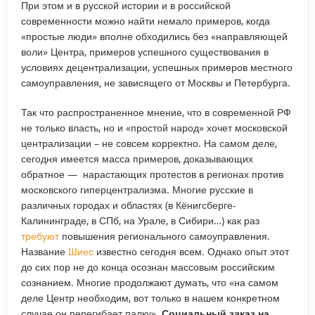
При этом и в русской истории и в российской
современности можно найти немало примеров, когда
«простые люди» вполне обходились без «направляющей
воли» Центра, примеров успешного существования в
условиях децентрализации, успешных примеров местного
самоуправления, не зависящего от Москвы и Петербурга.
Так что распространенное мнение, что в современной РФ
не только власть, но и «простой народ» хочет московской
централизации – не совсем корректно. На самом деле,
сегодня имеется масса примеров, доказывающих
обратное — нарастающих протестов в регионах против
московского гиперцентрализма. Многие русские в
различных городах и областях (в Кёнигсберге-
Калининграде, в СПб, на Урале, в Сибири…) как раз
требуют
повышения регионального самоуправления.
Название
Шиес
известно сегодня всем. Однако опыт этот
до сих пор не до конца осознан массовым российским
сознанием. Многие продолжают думать, что «на самом
деле Центр необходим, вот только в нашем конкретном
случае он перегибает палку».
Социальный заказ на