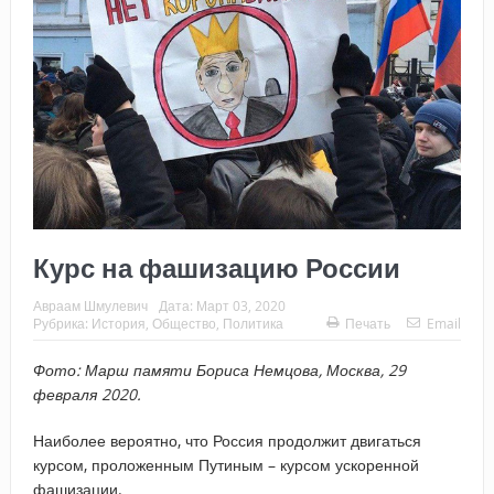
Курс на фашизацию России
Авраам Шмулевич
Дата:
Март 03, 2020
Рубрика:
История
,
Общество
,
Политика
Печать
Email
Фото: Марш памяти Бориса Немцова, Москва, 29
февраля 2020.
Наиболее вероятно, что Россия продолжит двигаться
курсом, проложенным Путиным – курсом ускоренной
фашизации.