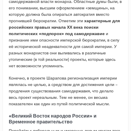
самодержавной власти монарха. Областные думы были, в
его понимании, высшим оформлением «земщины», на
которую должна была опираться автократия вместо
прогнившей бюрократии. Отметим эти
характерные для
российских правых начала ХХ века поиски
политических «подпорок» под самодержавие
и
признание ими опасности имперской бюрократии, в силу
её исторической неадекватности для самой империи. У
разных монархистов они выливались в различные
утопические (в той реальности) проекты, которые здесь
нет возможности упоминать.
Конечно, в проекте Шарапова регионализация империи
являлась не целью, а средством для достижения цели –
продления существования самодержавия, что делало
весь проект нереальным. Тем не менее, он весьма
показателен как один из путей политической мысли.
«Великий Восток народов России» и
Временное правительство
Перейдём к либеральным и умеренно-левым кругам того