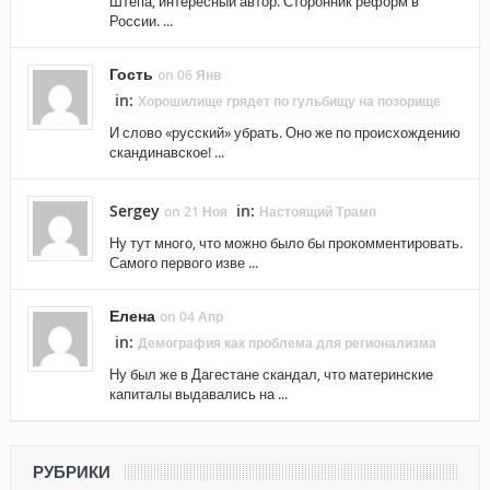
Штепа, интересный автор. Сторонник реформ в
России. ...
Гость
on 06 Янв
in:
Хорошилище грядет по гульбищу на позорище
И слово «русский» убрать. Оно же по происхождению
скандинавское! ...
Sergey
in:
on 21 Ноя
Настоящий Трамп
Ну тут много, что можно было бы прокомментировать.
Самого первого изве ...
Елена
on 04 Апр
in:
Демография как проблема для регионализма
Ну был же в Дагестане скандал, что материнские
капиталы выдавались на ...
РУБРИКИ