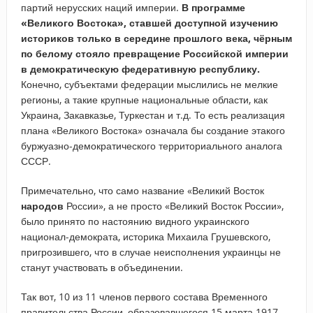
партий нерусских наций империи.
В программе
«Великого Востока», ставшей доступной изучению
историков только в середине прошлого века, чёрным
по белому стояло превращение Российской империи
в демократическую федеративную республику.
Конечно, субъектами федерации мыслились не мелкие
регионы, а такие крупные национальные области, как
Украина, Закавказье, Туркестан и т.д. То есть реализация
плана «Великого Востока» означала бы создание этакого
буржуазно-демократического территориального аналога
СССР.
Примечательно, что само название «Великий Восток
народов
России», а не просто «Великий Восток России»,
было принято по настоянию видного украинского
национал-демократа, историка Михаила Грушевского,
пригрозившего, что в случае неисполнения украинцы не
станут участвовать в объединении.
Так вот, 10 из 11 членов первого состава Временного
правительства России, образовавшегося 15 марта 1917