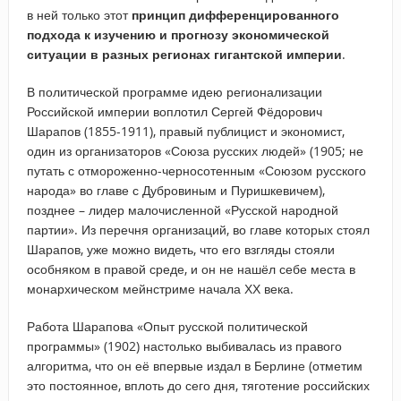
в ней только этот
принцип дифференцированного
подхода к изучению и прогнозу экономической
ситуации в разных регионах гигантской империи
.
В политической программе идею регионализации
Российской империи воплотил Сергей Фёдорович
Шарапов (1855-1911), правый публицист и экономист,
один из организаторов «Союза русских людей» (1905; не
путать с отмороженно-черносотенным «Союзом русского
народа» во главе с Дубровиным и Пуришкевичем),
позднее – лидер малочисленной «Русской народной
партии». Из перечня организаций, во главе которых стоял
Шарапов, уже можно видеть, что его взгляды стояли
особняком в правой среде, и он не нашёл себе места в
монархическом мейнстриме начала ХХ века.
Работа Шарапова «Опыт русской политической
программы» (1902) настолько выбивалась из правого
алгоритма, что он её впервые издал в Берлине (отметим
это постоянное, вплоть до сего дня, тяготение российских