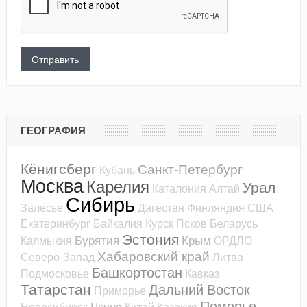
ГЕОГРАФИЯ
Кёнигсберг
Санкт-Петербург
Кубань
Москва
Карелия
Урал
Каталония
Алтай
Сибирь
Залесье
Дагестан
Финляндия
США
Екатеринбург
Байкалия
Курск
Псков
Беларусь
Эстония
Бурятия
Крым
Калмыкия
ОРДЛО
Хабаровский край
Северо-Запад
Литва
Башкортостан
Подмосковье
Кавказ
Татарстан
Дальний Восток
Приморье
Поморье
Чечня
Новосибирск
Китай
Казакия