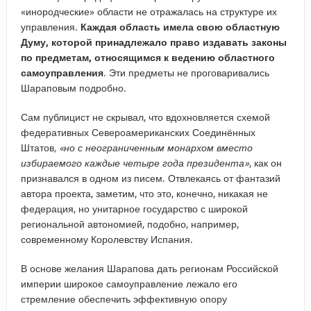
«инородческие» области не отражалась на структуре их
управления.
Каждая область имела свою областную
Думу, которой принадлежало право издавать законы
по предметам, относящимся к ведению областного
самоуправления
. Эти предметы не проговаривались
Шараповым подробно.
Сам публицист не скрывал, что вдохновляется схемой
федеративных Североамериканских Соединённых
Штатов
, «но с неограниченным монархом вместо
избираемого каждые четыре года президента»
, как он
признавался в одном из писем. Отвлекаясь от фантазий
автора проекта, заметим, что это, конечно, никакая не
федерация, но унитарное государство с широкой
региональной автономией, подобно, например,
современному Королевству Испания.
В основе желания Шарапова дать регионам Российской
империи широкое самоуправление лежало его
стремление обеспечить эффективную опору