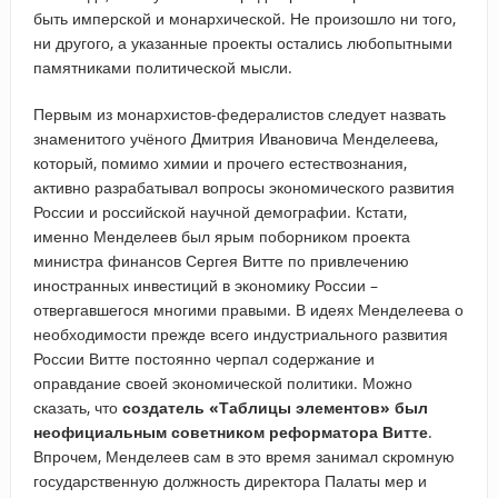
быть имперской и монархической. Не произошло ни того,
ни другого, а указанные проекты остались любопытными
памятниками политической мысли.
Первым из монархистов-федералистов следует назвать
знаменитого учёного Дмитрия Ивановича Менделеева,
который, помимо химии и прочего естествознания,
активно разрабатывал вопросы экономического развития
России и российской научной демографии. Кстати,
именно Менделеев был ярым поборником проекта
министра финансов Сергея Витте по привлечению
иностранных инвестиций в экономику России –
отвергавшегося многими правыми. В идеях Менделеева о
необходимости прежде всего индустриального развития
России Витте постоянно черпал содержание и
оправдание своей экономической политики. Можно
сказать, что
создатель «Таблицы элементов» был
неофициальным советником реформатора Витте
.
Впрочем, Менделеев сам в это время занимал скромную
государственную должность директора Палаты мер и