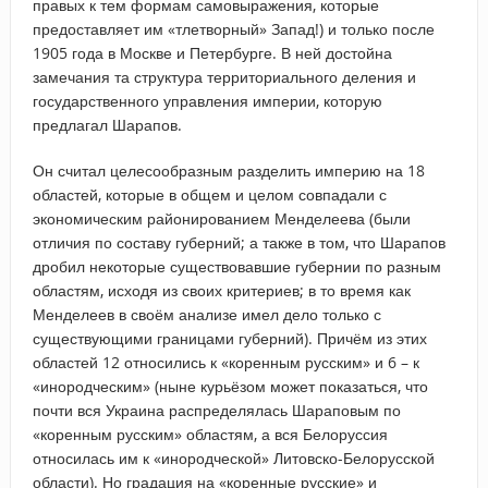
правых к тем формам самовыражения, которые
предоставляет им «тлетворный» Запад!) и только после
1905 года в Москве и Петербурге. В ней достойна
замечания та структура территориального деления и
государственного управления империи, которую
предлагал Шарапов.
Он считал целесообразным разделить империю на 18
областей, которые в общем и целом совпадали с
экономическим районированием Менделеева (были
отличия по составу губерний; а также в том, что Шарапов
дробил некоторые существовавшие губернии по разным
областям, исходя из своих критериев; в то время как
Менделеев в своём анализе имел дело только с
существующими границами губерний). Причём из этих
областей 12 относились к «коренным русским» и 6 – к
«инородческим» (ныне курьёзом может показаться, что
почти вся Украина распределялась Шараповым по
«коренным русским» областям, а вся Белоруссия
относилась им к «инородческой» Литовско-Белорусской
области). Но градация на «коренные русские» и