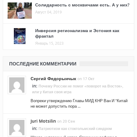
Солидарность с москвичами есть. А у них?
Август 04, 2019
Инверсия регионализма и Эстония как
фрактал
Январь 15, 2023
ПОСЛЕДНИЕ КОММЕНТАРИИ
Сергий Федорынчык
on 17 Окт
in:
Почему России не помог «поворот на Восток»,
или у Китая своя игра
Вопреки утверждению Главы МИД КНР Ван И "Китай
не может допустить пора ...
Juri Motsilin
on 20 Сен
in:
Патриотизм как стокгольмский синдром