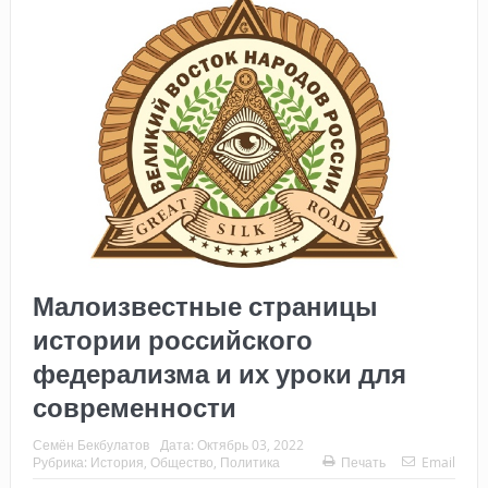
Малоизвестные страницы
истории российского
федерализма и их уроки для
современности
Семён Бекбулатов
Дата:
Октябрь 03, 2022
Рубрика:
История
,
Общество
,
Политика
Печать
Email