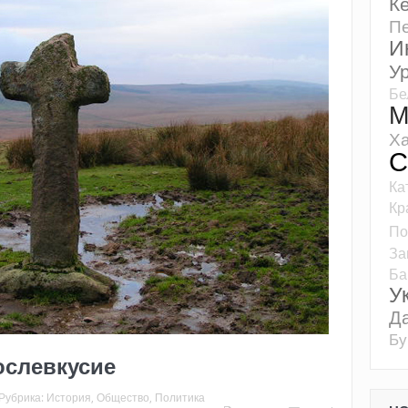
К
Пе
И
У
Бе
М
Ха
С
Ка
Кр
По
За
Ба
У
Д
Бу
ослевкусие
Рубрика:
История
,
Общество
,
Политика