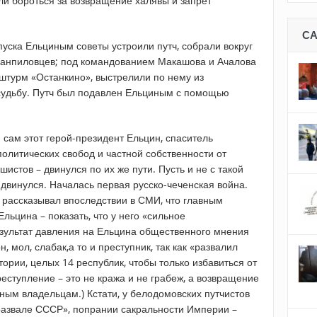
ли бороться за возвращение халявы и запрет
С
уска Ельциным советы устроили путч, собрали вокруг
 анпиловцев; под командованием Макашова и Ачалова
штурм «Останкино», выстрелили по нему из
судьбу. Путч был подавлен Ельциным с помощью
 сам этот герой-президент Ельцин, спаситель
олитических свобод и частной собственности от
истов – двинулся по их же пути. Пусть и не с такой
о двинулся. Началась первая русско-чеченская война.
 рассказывал впоследствии в СМИ, что главным
льцина – показать, что у него «сильное
результат давления на Ельцина общественного мнения
, мол, слабак,а то и преступник, так как «развалил
ории, целых 14 республик, чтобы только избавиться от
реступление – это не кража и не грабеж, а возвращение
ным владельцам.) Кстати, у белодомовских путчистов
«развале СССР», попрании сакральности Империи –