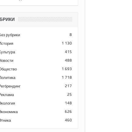
БРИКИ
Без рубрики
8
История
1 130
Культура
415
Новости
488
Общество
1 693
Политика
1 718
Регбрендинг
217
Реклама
25
Экология
148
Экономика
626
Этника
460