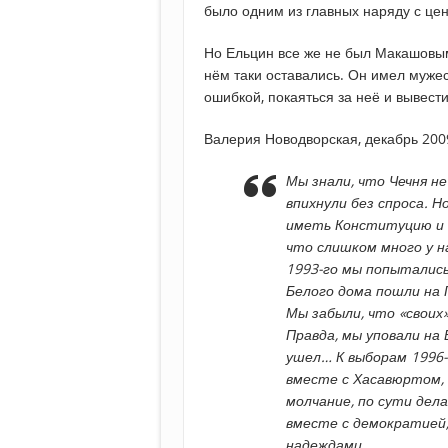
было одним из главных наряду с цен
Но Ельцин все же не был Макашовым
нём таки оставались. Он имел мужес
ошибкой, покаяться за неё и вывести
Валерия Новодворская, декабрь 2009
Мы знали, что Чечня не
впихнули без спроса. Н
иметь Конституцию и 
что слишком много у н
1993-го мы попытались
Белого дома пошли на 
Мы забыли, что «своих
Правда, мы уповали на 
ушел… К выборам 1996-
вместе с Хасавюртом, 
молчание, по сути дела
вместе с демократией
надеждами.