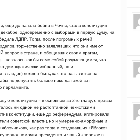
, еще до начала бойни в Чечне, стала конституция
 декабре, одновременно с выборами в первую Думу, на
обедила ЛДПР. Тогда, после погромных речей
депов, торжественно заявлявших, что они имеют
 вопрос в стране, и обещавших своим врагам,
, – казалось как бы само собой разумеющимся, что
ко демократически избранный, но и
взглядов) должен быть, как это называется на
абы не допустить больше никогда такой вот
о парламента.
овую конституцию – в основном за 2-ю главу, о правах
сталось ни одной не растоптанной чекистскими
отив конституции, ещё до референдума, агитировали
тели советской власти), но и умеренно-аморфные и
яблочников», как раз тогда и создававших «Яблоко».
суперполномочия президента и явный «перекос в