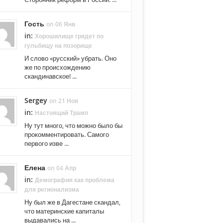
Гость
on 06 Янв
in:
Хорошилище грядет по
гульбищу на позорище
И слово «русский» убрать. Оно
же по происхождению
скандинавское! ...
Sergey
on 21 Ноя
in:
Настоящий Трамп
Ну тут много, что можно было бы
прокомментировать. Самого
первого изве ...
Елена
on 04 Апр
in:
Демография как проблема
для регионализма
Ну был же в Дагестане скандал,
что материнские капиталы
выдавались на ...