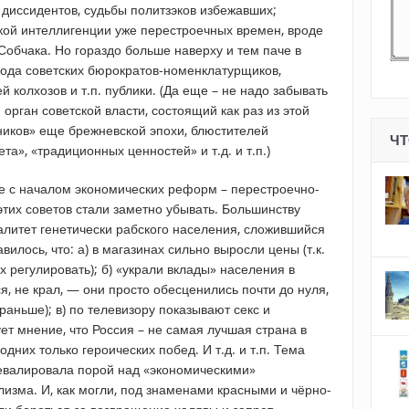
в диссидентов, судьбы политзэков избежавших;
кой интеллигенции уже перестроечных времен, вроде
обчака. Но гораздо больше наверху и тем паче в
рода советских бюрократов-номенклатурщиков,
 колхозов и т.п. публики. (Да еще – не надо забывать
орган советской власти, состоящий как раз из этой
ников» еще брежневской эпохи, блюстителей
ЧТ
та», «традиционных ценностей» и т.д. и т.п.)
е с началом экономических реформ – перестроечно-
тих советов стали заметно убывать. Большинству
литет генетически рабского населения, сложившийся
авилось, что: а) в магазинах сильно выросли цены (т.к.
их регулировать); б) «украли вклады» населения в
ся, не крал, — они просто обесценились почти до нуля,
раньше); в) по телевизору показывают секс и
ет мнение, что Россия – не самая лучшая страна в
одних только героических побед. И т.д. и т.п. Тема
евалировала порой над «экономическими»
изма. И, как могли, под знаменами красными и чёрно-