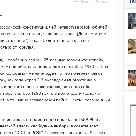
Н
Печать
Email
а
российской конституции, чей четвертьвековой юбилей
 пафоса – еще в конце прошлого года. (Да и не много
 писать о ней?) Но… юбилей-то прошел, а вот
только от юбилея.
я, и особенно враги – 25 лет именовали «танковой»,
шки» при обстреле Белого дома в октябре 1993 г. Надо
лся холостыми – иначе БД не то что почернел бы от
ак, как года через 2-3 выглядели многоэтажки в
ть и до того еще готовившаяся, несет на себе
тябре-октябре 1993 г., что в ней отразились как в
ей в той мини-гражданской войне – есть несомненный
перестройка торжественно провела в 1989-90 гг.
оветской власти свободные выборы в советы всех
 советах СССР и РСФСР оказалось несколько бывших