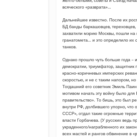
жёлто-белыми, советы и Съезд нача
всяческого «разврата»…
Дальнейшее известно. После их росп
БД банды баркашовцев, тереховцев,
захватили мэрию Москвы, пошли на 
гранатомета… и это определило их 
танков.
Однако прошло чуть больше года – и
демократии, триумфатор, защитник п
красно-коричневых имперских реванш
скоростью, и не с таким напором, н
Тогдашний его советник Эмиль Паин
мотивом начать эту войну было для Е
правительство». То бишь, это был 
внутри РФ, долбившего упорно, что он
СССР», отдал такие огромные террит
власти Горбачева. (У русских ведь п
украденного/награбленного их закон
всех мастей и рангов обвинение в 