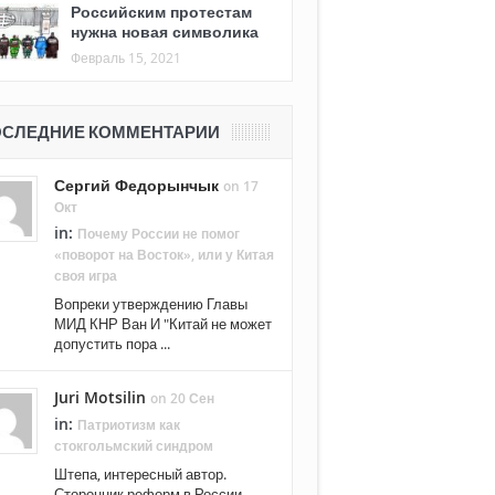
Российским протестам
нужна новая символика
Февраль 15, 2021
СЛЕДНИЕ КОММЕНТАРИИ
Сергий Федорынчык
on 17
Окт
in:
Почему России не помог
«поворот на Восток», или у Китая
своя игра
Вопреки утверждению Главы
МИД КНР Ван И "Китай не может
допустить пора ...
Juri Motsilin
on 20 Сен
in:
Патриотизм как
стокгольмский синдром
Штепа, интересный автор.
Сторонник реформ в России. ...