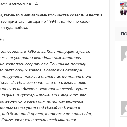
ами и сексом на ТВ.
, какие-то минимальные количества совести и чести в
тво признать нападение 1994 г. на Чечню своей
 оттуда войска.
ПО
 г.:
 голосовала в 1993 г. за Конституцию, куда её
о мы не устроили скандала: нам хотелось
не хотелось ссориться с Ельциным, потому
ас было общих врагов. Поэтому в октябре
 приручить танки, а танки нас не поняли и от
Грозный. Не исключено, что те самые танки.
» танков не бывает, что танки всегда чужие.
Ельцина, и Джохар – тоже. Но Ельцин от нас
го вернулся и ушел опять, потом вернулся
потом снова ушел под Новый год, ушел в
, под домашний арест, а потом ушел навсегда,
, Конституцией и всеми несбывшимися