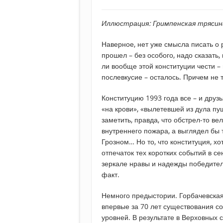
Иллюстрация: Гримпенская трясин
Наверное, нет уже смысла писать о 
прошел – без особого, надо сказать,
ли вообще этой конституции чести –
послевкусие – осталось. Причем не 
Конституцию 1993 года все – и друзь
«на крови», «вылетевшей из дула пу
заметить, правда, что обстрел-то ве
внутреннего пожара, а выглядел бы т
Грозном… Но то, что конституция, хо
отпечаток тех коротких событий в сен
зеркале нравы и надежды победител
факт.
Немного предыстории. Горбачевская 
впервые за 70 лет существования с
уровней. В результате в Верховных