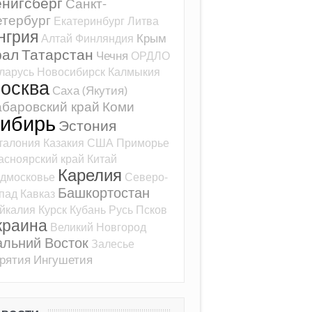
ёнигсберг
Санкт-
тербург
Екатеринбург
Литва
нгрия
Крым
Алтай
Финляндия
рал
Татарстан
Чечня
ОРДЛО
ларусь
Новосибирск
Калмыкия
осква
Саха (Якутия)
баровский край
Коми
ибирь
Эстония
талония
Казакия
США
Приморье
асноярский край
Китай
Карелия
дмосковье
Северо-
Башкортостан
пад
Кавказ
йкалия
Курск
Кубань
Русь
Псков
краина
Великий Новгород
альний Восток
Залесье
рятия
Ингушетия