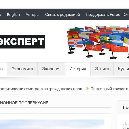
е
English
Авторы
Связь с редакцией
Поддержать Регион.Эк
о
Экономика
Экология
История
Этника
Куль
мигрантов гражданских прав
Топливный кризис в России
Поч
ИОННОЕ ПОСЛЕВКУСИЕ
Г
Да