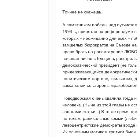
Точнее не скажешь…
А памятником победы над путчистами
1993 г., принятая на референдуме в
которых – неожиданно для всех – п
замшелых бюрократов на Съезде нар
право брать на рассмотрение ЛЮБОЙ
начиная лично с Ельцина, расстрелы
демократический президент (не толь
придерживающийся демократических 
политическом жаргоне, «сильным», д
вакханалии со стороны мракобесног
Новодворская очень хвалила тогда н
человека. (Ныне из этой главы не о
сапогами статьи…) В то же время пр
не только радикальные комми (люби
левоцентристские демократы вроде «
Их основным мотивом критики были 