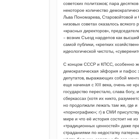
советских политзэков; пара десятко
некоторое количество демократичес
Льва Пономарева, Старовойтовой и С
низовых советах оказалось всякого 
«красных директоров», председателей
– возник Съезд нардепов как высший 
самой публики, «крепких хозяйствен
идеологической чистоты, «суверените
С концом СССР и КПСС, особенно ж
демократическая эйфория и пафос э
депутатов, выражающих собой мента
еще начиная с XIII века, очень не нр
государство перестало, слава богу, 
сберкассах (хотя их никто, разумеет
но продолжали лежать там же, где и 
«порнографию»; г) в СМИ присутству
мире и что её история состоит не из 
«традиционных ценностей» даже пр
страданиями по недостатку патернал