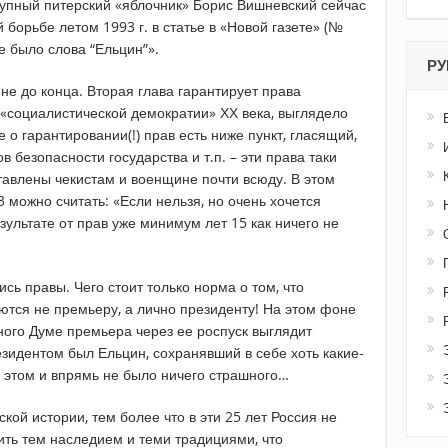
рупный питерский «яблочник» Борис Вишневский сейчас
 борьбе летом 1993 г. в статье в «Новой газете» (№
не было слова “Ельцин”».
РУ
– не до конца. Вторая глава гарантирует права
ей «социалистической демократии» ХХ века, выглядело
е о гарантировании(!) прав есть ниже пункт, гласящий,
 безопасности государства и т.п. – эти права таки
тавлены чекистам и военщине почти всюду. В этом
можно считать: «Если нельзя, но очень хочется
езультате от прав уже минимум лет 15 как ничего не
сь правы. Чего стоит только норма о том, что
ются не премьеру, а лично президенту! На этом фоне
ого Думе премьера через ее роспуск выглядит
резидентом был Ельцин, сохранявший в себе хоть какие-
в этом и впрямь не было ничего страшного…
кой истории, тем более что в эти 25 лет Россия не
ить тем наследием и теми традициями, что