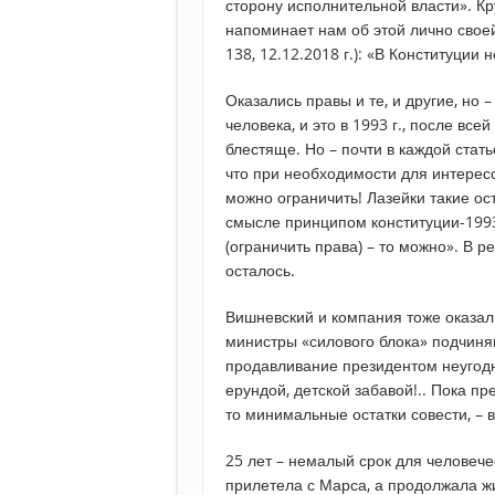
сторону исполнительной власти». К
напоминает нам об этой лично своей
138, 12.12.2018 г.): «В Конституции 
Оказались правы и те, и другие, но 
человека, и это в 1993 г., после вс
блестяще. Но – почти в каждой стать
что при необходимости для интересов
можно ограничить! Лазейки такие ос
смысле принципом конституции-1993 
(ограничить права) – то можно». В р
осталось.
Вишневский и компания тоже оказали
министры «силового блока» подчиня
продавливание президентом неугодн
ерундой, детской забавой!.. Пока п
то минимальные остатки совести, – 
25 лет – немалый срок для человечес
прилетела с Марса, а продолжала ж