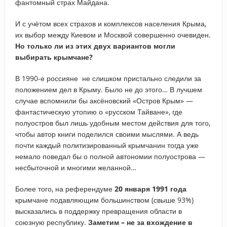
фантомный страх Майдана.
И с учётом всех страхов и комплексов населения Крыма,
их выбор между Киевом и Москвой совершенно очевиден.
Но только ли из этих двух вариантов могли
выбирать крымчане?
В 1990-е россияне не слишком пристально следили за
положением дел в Крыму. Было не до этого… В лучшем
случае вспомнили бы аксёновский «Остров Крым» —
фантастическую утопию о «русском Тайване», где
полуостров был лишь удобным местом действия для того,
чтобы автор книги поделился своими мыслями. А ведь
почти каждый политизированный крымчанин тогда уже
немало поведал бы о полной автономии полуострова —
несбыточной и многими желанной…
Более того, на референдуме
20 января 1991 года
крымчане подавляющим большинством (свыше 93%)
высказались в поддержку превращения области в
союзную республику.
Заметим – не за вхождение в