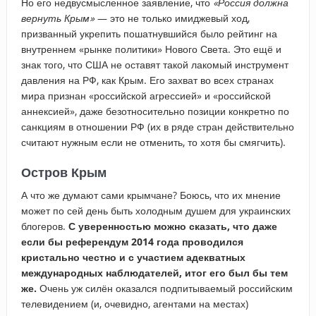
Но его недвусмысленное заявление, что
«Россия должна
вернуть Крым»
— это не только имиджевый ход,
призванный укрепить пошатнувшийся было рейтинг на
внутреннем «рынке политики» Нового Света. Это ещё и
знак того, что США не оставят такой лакомый инструмент
давления на РФ, как Крым. Его захват во всех странах
мира признан «российской агрессией» и «российской
аннексией», даже безотносительно позиции конкретно по
санкциям в отношении РФ (их в ряде стран действительно
считают нужным если не отменить, то хотя бы смягчить).
Остров Крым
А что же думают сами крымчане? Боюсь, что их мнение
может по сей день быть холодным душем для украинских
блогеров.
С уверенностью можно сказать, что даже
если бы референдум 2014 года проводился
кристально честно и с участием адекватных
международных наблюдателей, итог его был бы тем
же.
Очень уж силён оказался подпитываемый российским
телевидением (и, очевидно, агентами на местах)