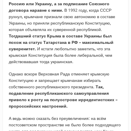
Россию или Украину, а за подписание Союзного
договора наравне с ними.
В 1992 году, когда СССР
рухнул, крымчане признали свою автономию в составе
Украины, но приняли республиканскую Конституцию,
которая объявляла их суверенной республикой.
Тогдашний статус Крыма в составе Украины был
похож на статус Татарстана в РФ – максимальный
суверенитет.
И кстати любопытно заметить, что эта
крымская Конституция была более либеральной, чем
действовавшая тогда украинская.
Однако вскоре Верховная Рада отменяет крымскую
Конституцию и запрещает крымчанам избирать
собственного республиканского президента.
Так,
подавление республиканского самоуправления
привело к росту на полуострове ирредентистских –
пророссийских настроений.
А ведь можно сказать без преувеличения: на всём
постсоветском пространстве не было более подходящего