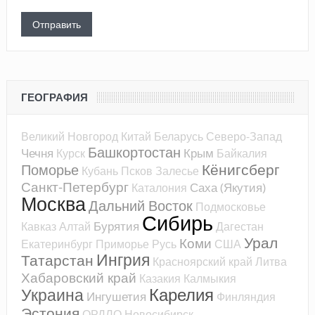
ГЕОГРАФИЯ
Великий Новгород
Китай
Беларусь
Северо-Запад
Башкортостан
Чечня
Крым
Курск
Байкалия
Кёнигсберг
Поморье
Кубань
Псков
Залесье
Санкт-Петербург
Саха (Якутия)
Каталония
Москва
Дальний Восток
Подмосковье
Сибирь
Бурятия
Кавказ
Алтай
Дагестан
Урал
Коми
Екатеринбург
Приморье
Русь
США
Ингрия
Татарстан
Красноярский край
Литва
Хабаровский край
Казакия
Калмыкия
Карелия
Украина
Ингушетия
Финляндия
Эстония
ОРДЛО
Новосибирск