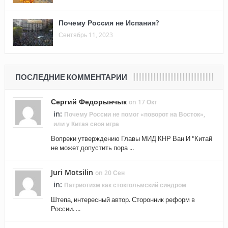
Почему Россия не Испания?
Сентябрь 11, 2023
ПОСЛЕДНИЕ КОММЕНТАРИИ
Сергий Федорынчык
on 17 Окт
in:
Почему России не помог «поворот на Восток»,
или у Китая своя игра
Вопреки утверждению Главы МИД КНР Ван И "Китай
не может допустить пора ...
Juri Motsilin
on 20 Сен
in:
Патриотизм как стокгольмский синдром
Штепа, интересный автор. Сторонник реформ в
России. ...