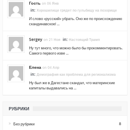
Гость
on 06 Янв
in:
Хорошилище грядет по гульбищу на позорище
И слово «русский» убрать. Оно же по происхождению
скандинавское! ...
Sergey
in:
on 21 Ноя
Настоящий Трамп
Ну тут много, что можно было бы прокомментировать.
Самого первого изве ...
Елена
on 04 Апр
in:
Демография как проблема для регионализма
Ну был же в Дагестане скандал, что материнские
капиталы выдавались на ...
РУБРИКИ
Без рубрики
8