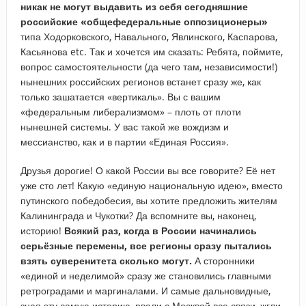
никак не могут выдавить из себя сегодняшние
российские «общефедеральные оппозиционеры»
типа Ходорковского, Навального, Явлинского, Каспарова,
Касьянова etc. Так и хочется им сказать: Ребята, поймите,
вопрос самостоятельности (да чего там, независимости!)
нынешних российских регионов встанет сразу же, как
только зашатается «вертикаль». Вы с вашим
«федеральным либерализмом» – плоть от плоти
нынешней системы. У вас такой же вождизм и
мессианство, как и в партии «Единая Россия».
Друзья дорогие! О какой России вы все говорите? Её нет
уже сто лет! Какую «единую национальную идею», вместо
путинского победобесия, вы хотите предложить жителям
Калининграда и Чукотки? Да вспомните вы, наконец,
историю!
Всякий раз, когда в России начинались
серьёзные перемены, все регионы сразу пытались
взять суверенитета сколько могут.
А сторонники
«единой и неделимой» сразу же становились главными
ретроградами и маргиналами. И самые дальновидные,
зная эту самую историю, рвали с Москвой все связи, жгли