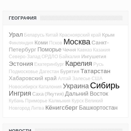
ГЕОГРАФИЯ
Урал
Крым
Беларусь
Китай
Красноярский край
Москва
Коми
Санкт-
Финляндия
Псков
Поморье
Петербург
Чечня
Кавказ
Казакия
Ингушетия
Северо-Запад
ОРДЛО
Байкалия
Карелия
Эстония
Екатеринбург
Русь
Татарстан
Бурятия
Подмосковье
Дагестан
Хабаровский край
Алтай
Залесье
США
Сибирь
Украина
Новосибирск
Каталония
Ингрия
Дальний Восток
Саха (Якутия)
Кубань
Приморье
Калмыкия
Курск
Великий
Кёнигсберг
Башкортостан
Новгород
Литва