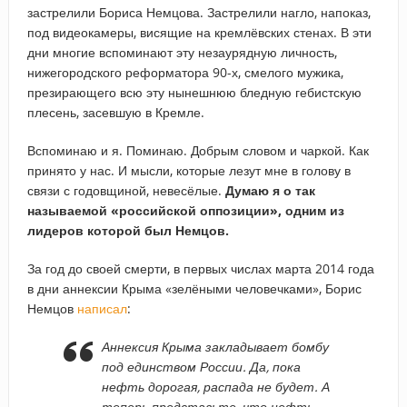
застрелили Бориса Немцова. Застрелили нагло, напоказ,
под видеокамеры, висящие на кремлёвских стенах. В эти
дни многие вспоминают эту незаурядную личность,
нижегородского реформатора 90-х, смелого мужика,
презирающего всю эту нынешнюю бледную гебистскую
плесень, засевшую в Кремле.
Вспоминаю и я. Поминаю. Добрым словом и чаркой. Как
принято у нас. И мысли, которые лезут мне в голову в
связи с годовщиной, невесёлые.
Думаю я о так
называемой «российской оппозиции», одним из
лидеров которой был Немцов.
За год до своей смерти, в первых числах марта 2014 года
в дни аннексии Крыма «зелёными человечками», Борис
Немцов
написал
:
Аннексия Крыма закладывает бомбу
под единством России. Да, пока
нефть дорогая, распада не будет. А
теперь представьте, что нефть