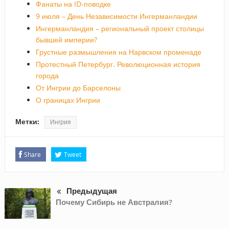
Фанаты на ID-поводке
9 июля – День Независимости Ингерманландии
Ингерманландия – региональный проект столицы
бывшей империи?
Грустные размышления на Нарвском променаде
Протестный Петербург. Революционная история
города
От Ингрии до Барселоны
О границах Ингрии
Метки:
Ингрия
Share
Tweet
Предыдущая
Почему Сибирь не Австралия?