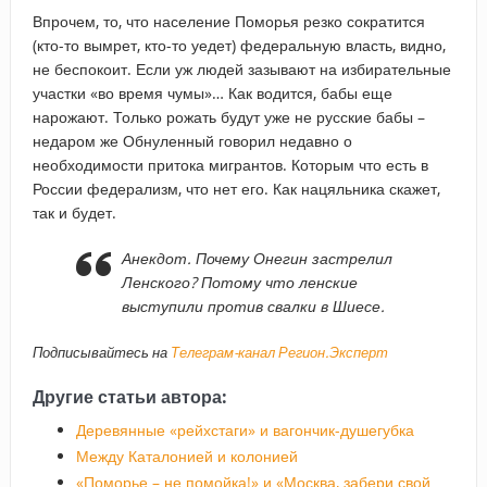
Впрочем, то, что население Поморья резко сократится
(кто-то вымрет, кто-то уедет) федеральную власть, видно,
не беспокоит. Если уж людей зазывают на избирательные
участки «во время чумы»… Как водится, бабы еще
нарожают. Только рожать будут уже не русские бабы –
недаром же Обнуленный говорил недавно о
необходимости притока мигрантов. Которым что есть в
России федерализм, что нет его. Как нацяльника скажет,
так и будет.
Анекдот. Почему Онегин застрелил
Ленского? Потому что ленские
выступили против свалки в Шиесе.
Подписывайтесь на
Телеграм-канал Регион.Эксперт
Другие статьи автора:
Деревянные «рейхстаги» и вагончик-душегубка
Между Каталонией и колонией
«Поморье – не помойка!» и «Москва, забери свой