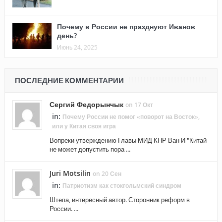
Почему в России не празднуют Иванов
день?
Июнь 24, 2025
ПОСЛЕДНИЕ КОММЕНТАРИИ
Сергий Федорынчык
on 17 Окт
in:
Почему России не помог «поворот на Восток»,
или у Китая своя игра
Вопреки утверждению Главы МИД КНР Ван И "Китай
не может допустить пора ...
Juri Motsilin
on 20 Сен
in:
Патриотизм как стокгольмский синдром
Штепа, интересный автор. Сторонник реформ в
России. ...