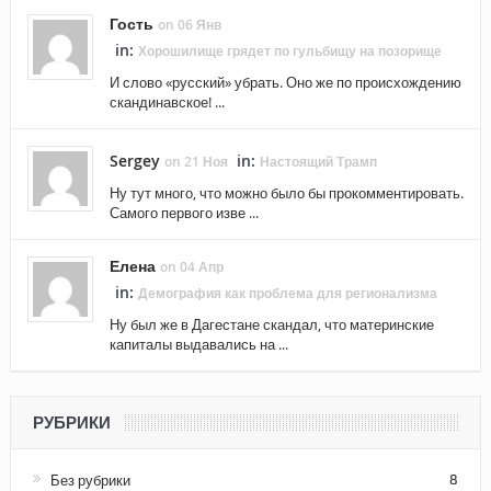
Гость
on 06 Янв
in:
Хорошилище грядет по гульбищу на позорище
И слово «русский» убрать. Оно же по происхождению
скандинавское! ...
Sergey
in:
on 21 Ноя
Настоящий Трамп
Ну тут много, что можно было бы прокомментировать.
Самого первого изве ...
Елена
on 04 Апр
in:
Демография как проблема для регионализма
Ну был же в Дагестане скандал, что материнские
капиталы выдавались на ...
РУБРИКИ
Без рубрики
8