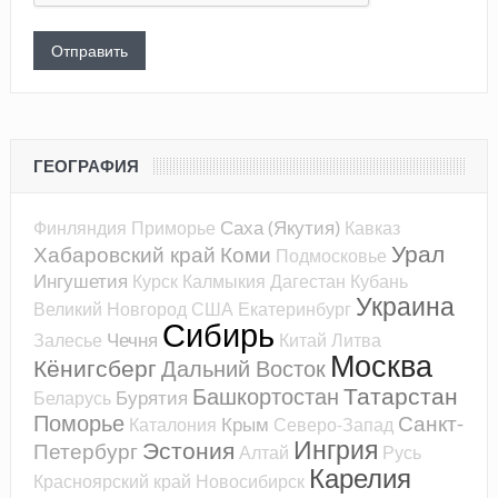
ГЕОГРАФИЯ
Саха (Якутия)
Финляндия
Приморье
Кавказ
Урал
Хабаровский край
Коми
Подмосковье
Ингушетия
Курск
Калмыкия
Дагестан
Кубань
Украина
Великий Новгород
США
Екатеринбург
Сибирь
Чечня
Залесье
Китай
Литва
Москва
Кёнигсберг
Дальний Восток
Татарстан
Башкортостан
Бурятия
Беларусь
Поморье
Санкт-
Крым
Каталония
Северо-Запад
Ингрия
Эстония
Петербург
Алтай
Русь
Карелия
Красноярский край
Новосибирск