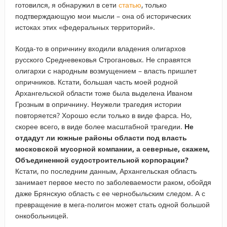
готовился, я обнаружил в сети
статью
, только
подтверждающую мои мысли – она об исторических
истоках этих «федеральных территорий».
Когда-то в опричнину входили владения олигархов
русского Средневековья Строгановых. Не справятся
олигархи с народным возмущением – власть пришлет
опричников. Кстати, большая часть моей родной
Архангельской области тоже была выделена Иваном
Грозным в опричнину. Неужели трагедия истории
повторяется? Хорошо если только в виде фарса. Но,
скорее всего, в виде более масштабной трагедии.
Не
отдадут ли южные районы области под власть
московской мусорной компании, а северные, скажем,
Объединенной судостроительной корпорации?
Кстати, по последним данным, Архангельская область
занимает первое место по заболеваемости раком, обойдя
даже Брянскую область с ее чернобыльским следом. А с
превращение в мега-полигон может стать одной большой
онкобольницей.