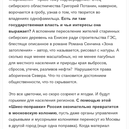
сибирского областничества Григорий Потанин, наверное,
ворочается в гробу, узнав о том, что творится во
владениях однофамильца.
Есть ли там
государственная власть и чьи интересы она
выражает?
А вспомним переселение жителей старинных
сибирских деревень на Енисее ради строительства ГЭС,
блестяще описанное в романе Романа Сенчина «Зона
затопления» – автор, что называется, рисовал с натуры. А
сколько еще менее масштабных, но не менее пагубных
для местного населения и природы края выбросов,
сбросов, утечек, разливов нефти? Нарушаются права
аборигенов Севера. Что-то становится достоянием
общественности, что-то скрывается.
Это все цветочки, но скоро созреют и ягодки. И будут
горькими для населения регионов.
С помощью этой
«Шиес-поправки» Россия окончательно превратится
в московскую колонию
, пусть даже органы управления
сырьевыми и мусорными колониями перенесут из Москвы
в другой город (еще одна поправка). Когда материал