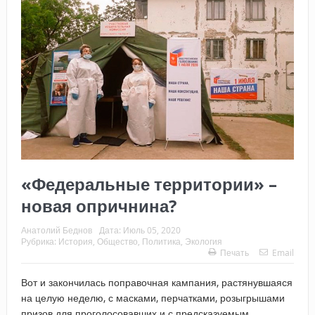
«Федеральные территории» –
новая опричнина?
Анатолий Беднов
Дата:
Июль 05, 2020
Рубрика:
История
,
Общество
,
Политика
,
Экология
Печать
Email
Вот и закончилась поправочная кампания, растянувшаяся
на целую неделю, с масками, перчатками, розыгрышами
призов для проголосовавших и с предсказуемым