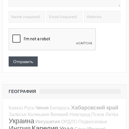
ГЕОГРАФИЯ
Хабаровский край
Чечня
Кавказ
Русь
Беларусь
Залесье
Калмыкия
Великий Новгород
Псков
Литва
Украина
Ингушетия
ОРДЛО
Подмосковье
Карелия
Ингрия
Урал
Саха (Якутия)