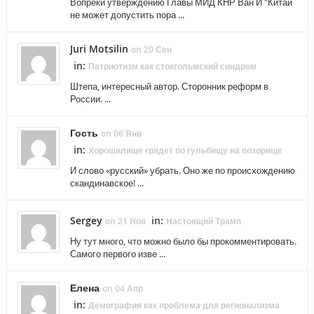
Вопреки утверждению Главы МИД КНР Ван И "Китай
не может допустить пора ...
Juri Motsilin
on 20 Сен
in:
Патриотизм как стокгольмский синдром
Штепа, интересный автор. Сторонник реформ в
России. ...
Гость
on 06 Янв
in:
Хорошилище грядет по гульбищу на позорище
И слово «русский» убрать. Оно же по происхождению
скандинавское! ...
Sergey
in:
on 21 Ноя
Настоящий Трамп
Ну тут много, что можно было бы прокомментировать.
Самого первого изве ...
Елена
on 04 Апр
in:
Демография как проблема для регионализма