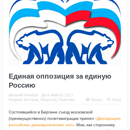
Единая оппозиция за единую
Россию
Виталий Гинзбург
Дата:
Май 03, 2023
Рубрика:
История
,
Общество
,
Политика
Печать
Email
Состоявшийся в Берлине съезд московской
(преимущественно) политэмиграции принял
«Декларацию
российских демократических сил»
. Мне, как стороннику