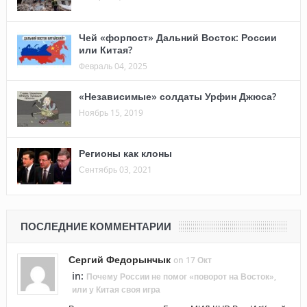
Чей «форпост» Дальний Восток: России
или Китая?
Февраль 04, 2025
«Независимые» солдаты Урфин Джюса?
Ноябрь 15, 2019
Регионы как клоны
Сентябрь 03, 2021
ПОСЛЕДНИЕ КОММЕНТАРИИ
Сергий Федорынчык
on 17 Окт
in:
Почему России не помог «поворот на Восток»,
или у Китая своя игра