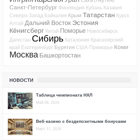
Санкт-Петербург
Финляндия
Кубань
Казакия
Татарстан
Крым
Северо-Запад
Байкалия
Курск
Эстония
Дальний Восток
Алтай
Кёнигсберг
Поморье
Китай
Новосибирск
Сибирь
Дагестан
Каталония
Красноярский
Коми
Бурятия
край
Екатеринбург
США
Приморье
Москва
Башкортостан
НОВОСТИ
Таблица чемпионата НХЛ
Май 08, 2026
Веб-казино с бездепозитными бонусами
Март 31, 2026