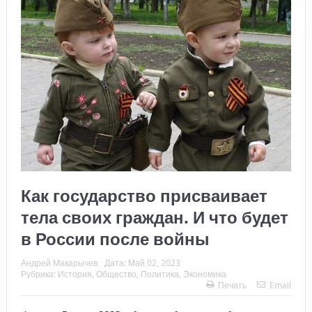
Как государство присваивает
тела своих граждан. И что будет
в России после войны
Андрей Макарычев
Дата:
Май 02, 2023
Рубрика:
История
,
Общество
,
Политика
,
Экономика
Печать
Email