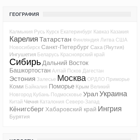
ГЕОГРАФИЯ
Калмыкия
Русь
Курск
Екатеринбург
Кавказ
Казакия
Карелия
Татарстан
Финляндия
Литва
США
Санкт-Петербург
Саха (Якутия)
Новосибирск
Ингушетия
Беларусь
Красноярский край
Сибирь
Дальний Восток
Башкортостан
Алтай
Псков
Дагестан
Москва
Эстония
Залесье
ОРДЛО
Приморье
Поморье
Коми
Крым
Байкалия
Великий
Украина
Урал
Новгород
Кубань
Подмосковье
Чечня
Китай
Каталония
Северо-Запад
Ингрия
Кёнигсберг
Хабаровский край
Бурятия