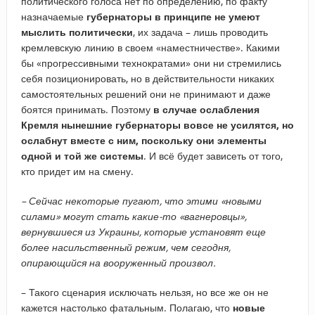
политического голоса нет по определению, по факту
назначаемые
губернаторы в принципе не умеют
мыслить политически
, их задача – лишь проводить
кремлевскую линию в своем «наместничестве». Какими
бы «прогрессивными технократами» они ни стремились
себя позиционировать, но в действительности никаких
самостоятельных решений они не принимают и даже
боятся принимать. Поэтому
в случае ослабления
Кремля нынешние губернаторы вовсе не усилятся, но
ослабнут вместе с ним, поскольку они элементы
одной и той же системы
. И всё будет зависеть от того,
кто придет им на смену.
– ​Сейчас некоторые пугают, что этими «новыми
силами» могут стать какие-то «вагнеровцы»,
вернувшиеся из Украины, которые установят еще
более насильственный режим, чем сегодня,
опирающийся на вооруженный произвол.
– Такого сценария исключать нельзя, но все же он не
кажется настолько фатальным. Полагаю, что
новые