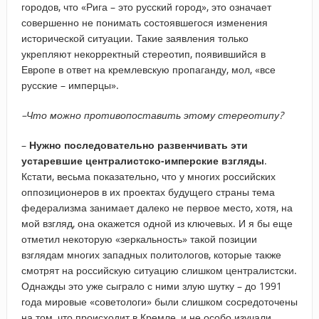
городов, что «Рига – это русский город», это означает
совершенно не понимать состоявшегося изменения
исторической ситуации. Такие заявления только
укрепляют некорректный стереотип, появившийся в
Европе в ответ на кремлевскую пропаганду, мол, «все
русские – имперцы».
–​Что можно противопоставить этому стереотипу?
–
Нужно последовательно развенчивать эти
устаревшие централистско-имперские взгляды
.
Кстати, весьма показательно, что у многих российских
оппозиционеров в их проектах будущего страны тема
федерализма занимает далеко не первое место, хотя, на
мой взгляд, она окажется одной из ключевых. И я бы еще
отметил некоторую «зеркальность» такой позиции
взглядам многих западных политологов, которые также
смотрят на российскую ситуацию слишком централистски.
Однажды это уже сыграло с ними злую шутку – до 1991
года мировые «советологи» были слишком сосредоточены
на том, что происходит в Кремле, и не особо изучали