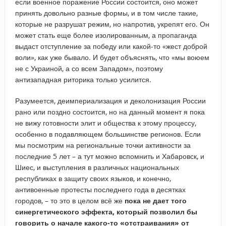
если военное поражение России состоится, оно может
принять довольно разные формы, и в том числе такие,
которые не разрушат режим, но напротив, укрепят его. Он
может стать еще более изолированным, а пропаганда
выдаст отступление за победу или какой-то «жест доброй
воли», как уже бывало. И будет объяснять, что «мы воюем
не с Украиной, а со всем Западом», поэтому
антизападная риторика только усилится.
Разумеется, деимпериализация и деколонизация России
рано или поздно состоится, но на данный момент я пока
не вижу готовности элит и общества к этому процессу,
особенно в подавляющем большинстве регионов. Если
мы посмотрим на региональные точки активности за
последние 5 лет – а тут можно вспомнить и Хабаровск, и
Шиес, и выступления в различных национальных
республиках в защиту своих языков, и конечно,
антивоенные протесты последнего года в десятках
городов, – то это в целом всё же
пока не дает того
синергетического эффекта, который позволил бы
говорить о начале какого-то «отстраивания» от