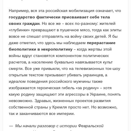
Например, вся эта российская мобилизация означает, что
государство фактически присваивает себе тела
своих граждан
. Но все же – всех по-разному: жителей
«глубинки» превращают в пушечное мясо, тогда как элиты
вовсе не спешат отправлять на войну своих детей. Я бы
даже отметил, что здесь мы наблюдаем
перерастание
биополитики в некрополитику
– когда жертвы этой
войны вдруг становятся компонентом политических
расчетов, а населению буквально навязывается культ
смерти. Все уже привыкли, что на телевизионных ток-шоу
открытым текстом призывают убивать украинцев, а
идеалом поведения российского мужчины также
изображается героическая гибель «за родину» – хотя
какую родину защищают эти агрессоры в Украине, понять
невозможно. Здравых, жизненных проектов развития
собственной страны у Кремля просто нет. Но возможно,
так и заканчиваются все империи.
— Мы начали разговор с истории Февральской