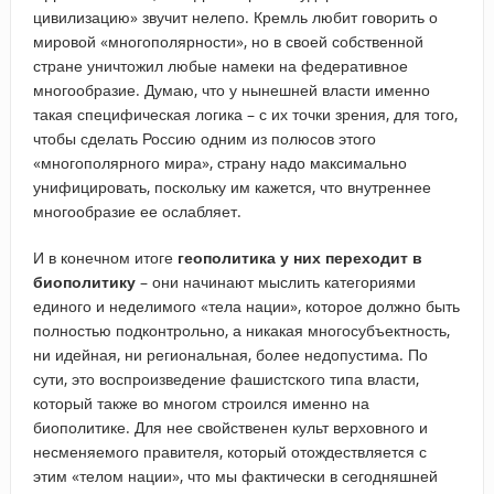
цивилизацию» звучит нелепо. Кремль любит говорить о
мировой «многополярности», но в своей собственной
стране уничтожил любые намеки на федеративное
многообразие. Думаю, что у нынешней власти именно
такая специфическая логика – с их точки зрения, для того,
чтобы сделать Россию одним из полюсов этого
«многополярного мира», страну надо максимально
унифицировать, поскольку им кажется, что внутреннее
многообразие ее ослабляет.
И в конечном итоге
геополитика у них переходит в
биополитику
– они начинают мыслить категориями
единого и неделимого «тела нации», которое должно быть
полностью подконтрольно, а никакая многосубъектность,
ни идейная, ни региональная, более недопустима. По
сути, это воспроизведение фашистского типа власти,
который также во многом строился именно на
биополитике. Для нее свойственен культ верховного и
несменяемого правителя, который отождествляется с
этим «телом нации», что мы фактически в сегодняшней