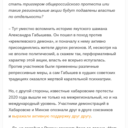
стать триггером общероссийского протеста или
такие региональные акции будут подавлены властью
по отдельности?
– Тут уместно вспомнить историю якутского шамана
Александра Габышева. Он пошел в поход против
«кремлевского демона», и поначалу к нему активно
присоединялись жители других регионов. И, несмотря на
не вполне политический, а скажем так, перформативный
характер этой акции, власть ее всерьез испугалась.
Против участников были применены различные
репрессивные меры, а сам Габышев в худших советских
традициях оказался жертвой карательной психиатрии.
Но, с другой стороны, известные хабаровские протесты
2020 года вышли не только на межрегиональный, но и на
международный уровень. Участники демонстраций в
Хабаровске и Минске опознали друг в друге союзников
и
выражали активную поддержку друг другу
.
–​ Да, но сегодня в России сажают даже за лозунг «Нет