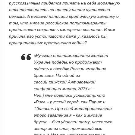
русскоязычным придется принять на себя моральную
ответственность за преступления путинского
режима. А недавно написали критическую заметку о
том, что многие российские политэмигранты
продолжают сохранять имперское сознание. В чем
причина его устойчивости даже у, казалось бы,
принципиальных противников войны?
«Русские политэмигранты желают
Украине победы, но продолжают
видеть в соседях России «младших
братьев». На одной из
сессий (рижской Антивоенной
конференции марта 2023 г. –
Ред.) мне довелось услышать, что
«Рига – русский город, как Париж и
Тбилиси». При всей метафоричности
этого заявления я – как и многие
другие – был удивлен тому, насколько
автор этих слов, проживший всю
жизнь в Москве, нечувствителен к