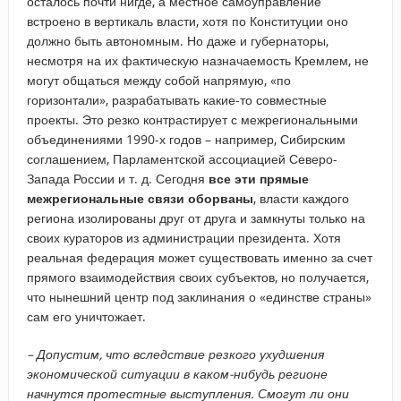
осталось почти нигде, а местное самоуправление
встроено в вертикаль власти, хотя по Конституции оно
должно быть автономным. Но даже и губернаторы,
несмотря на их фактическую назначаемость Кремлем, не
могут общаться между собой напрямую, «по
горизонтали», разрабатывать какие-то совместные
проекты. Это резко контрастирует с межрегиональными
объединениями 1990-х годов – например, Сибирским
соглашением, Парламентской ассоциацией Северо-
Запада России и т. д. Сегодня
все эти прямые
межрегиональные связи оборваны
, власти каждого
региона изолированы друг от друга и замкнуты только на
своих кураторов из администрации президента. Хотя
реальная федерация может существовать именно за счет
прямого взаимодействия своих субъектов, но получается,
что нынешний центр под заклинания о «единстве страны»
сам его уничтожает.
–​ Допустим, что вследствие резкого ухудшения
экономической ситуации в каком-нибудь регионе
начнутся протестные выступления. Смогут ли они