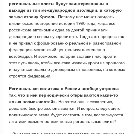
региональные элиты будут заинтересованы в
выходе из той международной изоляции, в которую
загнал страну Кремль
. Поэтому нас может ожидать
циклическое повторение истории 1990 года, когда все
российские автономии одна за другой принимали
декларации о своем суверенитете. Тогда этот процесс так
и не привел к формированию реальной и равноправной
федерации, московский централизм постепенно
возобладал. И возможно, история заставит нас пройти
этот путь вновь, чтобы все-таки извлечь уроки из прошлого
и научиться реально договорным отношениям, на которых
строятся федерации.
Региональная политика в России вообще устроена
так, что в ней периодически открываются какие-то
«окна возможностей»
. Но затем они, к сожалению,
довольно быстро захлопываются. И вопрос следующего
политического этапа будет состоять в том, воспользуются
ли этими возможностями новые региональные элиты?
– ​Вы говорите о возможном провозглашении какими-то