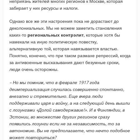
неприязнь жителей многих регионов к Москве, которая
забирает у них ресурсы и налоги.
Однако все же эти настроения пока не дорастают до
деколониальных. Мы не можем заметить становления
каких-то
региональных контрэлит
, которые хотя бы
намекали на иную политическую повестку,
альтернативную той, которая навязывается властью.
Понятно, конечно, что при таком размахе репрессий, когда
за антивоенные высказывания дают безумные сроки,
люди очень осторожны.
–​ Но мы помним, что в феврале 1917 года
деимпериализация случилась совершенно спонтанно,
внезапно и стремительно. Еще вчера люди
поддерживали царя и войну, а на следующий день вышли
с лозунгами «Долой самодержавие!». И в Финляндии, в
Эстонии, во множестве других регионов сразу
появились лозунги если не за независимость, то за
автономию. Вы не предполагаете, что нечто подобное
может повториться?