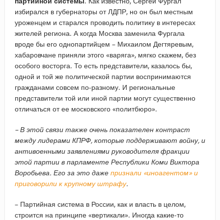
партийной системы
. Как известно, Сергей Фургал
избирался в губернаторы от ЛДПР, но он был местным
уроженцем и старался проводить политику в интересах
жителей региона. А когда Москва заменила Фургала
вроде бы его однопартийцем – Михаилом Дегтяревым,
хабаровчане приняли этого «варяга», мягко скажем, без
особого восторга. То есть представители, казалось бы,
одной и той же политической партии воспринимаются
гражданами совсем по-разному. И региональные
представители той или иной партии могут существенно
отличаться от ее московского «политбюро».
– В этой связи также очень показателен контраст
между лидерами КПРФ, которые поддерживают войну, и
антивоенными заявлениями руководителя фракции
этой партии в парламенте Республики Коми Виктора
Воробьева. Его за это даже
признали «иноагентом» и
приговорили к крупному штрафу
.
– Партийная система в России, как и власть в целом,
строится на принципе «вертикали». Иногда какие-то